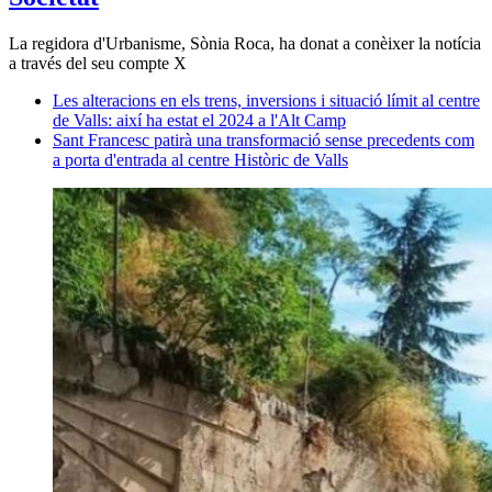
La regidora d'Urbanisme, Sònia Roca, ha donat a conèixer la notícia
a través del seu compte X
Les alteracions en els trens, inversions i situació límit al centre
de Valls: així ha estat el 2024 a l'Alt Camp
Sant Francesc patirà una transformació sense precedents com
a porta d'entrada al centre Històric de Valls