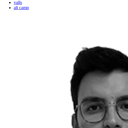
valls
alt camp