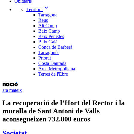
Obituaris
expand_more
Territori
Tarragona
Reus
Alt Camp
Baix Camp
Baix Penedès
Baix Gaià
Conca de Barberà
Tarragonès
Priorat
Costa Daurada
Àrea Metropolitana
Terres de l'Ebre
ara mateix
La recuperació de l’Hort del Rector i la
muralla de Sant Antoni de Valls
aconsegueixen 732.000 euros
Societat