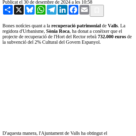
Publicat el 30 de desembre de 2024 a les 10:58
Share
X
Bluesky
WhatsApp
Telegram
LinkedIn
Facebook
Email
Bones notícies quant a la
recuperació patrimonial
de
Valls
. La
regidora d'Urbanisme,
Sònia Roca
, ha donat a conèixer que el
projecte de recuperació de l'Hort del Rector rebrà
732.000 euros
de
la subvenció del 2% Cultural del Govern Espanyol.
D'aquesta manera, l'Ajuntament de Valls ha obtingut el