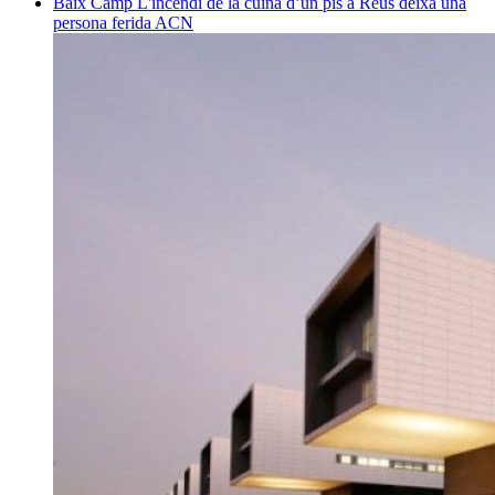
Baix Camp
L'incendi de la cuina d’un pis a Reus deixa una
persona ferida
ACN