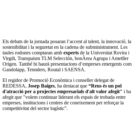
Els debats de la jornada posaran l’accent al talent, la innovació, la
sostenibilitat i la seguretat en la cadena de subministrament. Les
taules rodones comptaran amb
experts
de la Universitat Rovira i
Virgili, Transpaism TLM Selección, bonÀrea Agrupa i Ametller
Origen. També hi haurà presentacions d’empreses emergents com
Gandolapp, Tennders, Routal i SAENSA.
El regidor de Promoció Econòmica i conseller delegat de
REDESSA,
Josep Baiges
, ha destacat que
“Reus és un pol
d'atracció per a projectes empresarials d'alt valor afegit"
i ha
afegit que "volem continuar liderant els espais de trobada entre
empreses, institucions i centres de coneixement per reforçar la
competitivitat del sector logístic”.