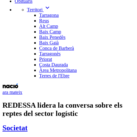
Obituaris
expand_more
Territori
Tarragona
Reus
Alt Camp
Baix Camp
Baix Penedès
Baix Gaià
Conca de Barberà
Tarragonès
Priorat
Costa Daurada
Àrea Metropolitana
Terres de l'Ebre
ara mateix
REDESSA lidera la conversa sobre els
reptes del sector logístic
Societat