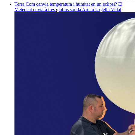
Terra
Com canvia temperatura i humitat en un eclipsi? El
Meteocat enviarà tres globus sonda
Arnau Urgell i Vidal