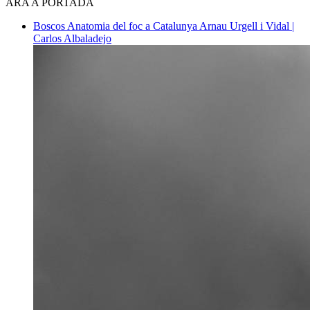
ARA A PORTADA
Boscos
Anatomia del foc a Catalunya
Arnau Urgell i Vidal |
Carlos Albaladejo