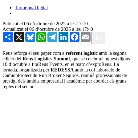
TarragonaDigital
Publicat el 06 d’octubre de 2025 a les 17:10
Actualitzat el 06 d’octubre de 2025 a les 17:40
Share
X
Bluesky
WhatsApp
Telegram
LinkedIn
Facebook
Email
Reus reforça el seu paper com a
referent logístic
amb la segona
edició del
Reus Logistics Summit
, que se celebrarà aquest dijous
10 d’octubre a firaReus Events, en el marc d’exproReus. La
jornada, organitzada per
REDESSA
amb la col·laboració de
CamionProtect de Run Broker Seguros, reunirà professionals de
prestigi dels àmbits empresarial i acadèmic per abordar els grans
reptes del sector.