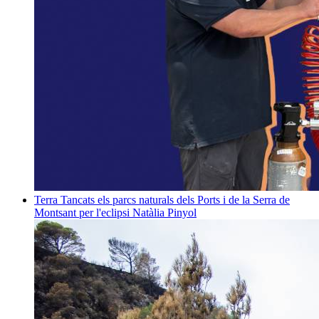
Terra
Tancats els parcs naturals dels Ports i de la Serra de
Montsant per l'eclipsi
Natàlia Pinyol