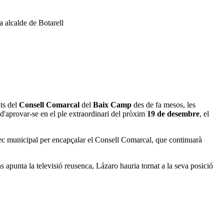
a alcalde de Botarell
ts del
Consell Comarcal
del
Baix Camp
des de fa mesos, les
 d'aprovar-se en el ple extraordinari del pròxim
19 de desembre
, el
rec municipal per encapçalar el Consell Comarcal, que continuarà
ns apunta la televisió reusenca, Lázaro hauria tornat a la seva posició