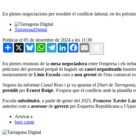
En plenes negociacions per resoldre el conflicte laboral, en les pròxi
TarragonaDigital
Publicat el 05 de desembre de 2024 a les 11:30
Share
X
Bluesky
WhatsApp
Telegram
LinkedIn
Facebook
Email
En plenes reunions de la
mesa negociadora
entre l'empresa i els treb
peticions del personal perquè hi hagués un
canvi organitzatiu
haurien
nomenament de
Lluís Escoda
com a
nou gerent
de l'ens comarcal es 
Segons ha informat
Canal Reus
i ja va apuntar el
Diari de Tarragona
presidit
per
Ernest Roigé
. S'espera que el conflicte amb la plantilla e
Escoda
substituirà
, a partir de gener del 2025,
Francesc Xavier Lá
anterior com a
assessor
de
govern
per Esquerra Republicana a l'Aju
Arxivat a
baix camp