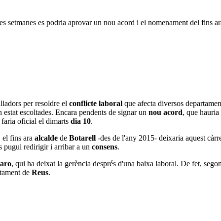
mes setmanes es podria aprovar un nou acord i el nomenament del fins ar
alladors per resoldre el
conflicte laboral
que afecta diversos departamen
 estat escoltades. Encara pendents de signar un
nou acord
, que hauria
faria oficial el dimarts
dia 10
.
, el fins ara
alcalde
de
Botarell
-des de l'any 2015- deixaria aquest càr
s pugui redirigir i arribar a un
consens
.
zaro
, qui ha deixat la gerència després d'una baixa laboral. De fet, sego
ntament de
Reus
.