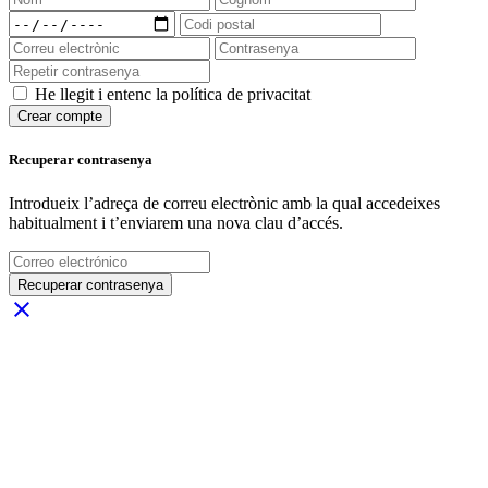
He llegit i entenc la política de privacitat
Crear compte
Recuperar contrasenya
Introdueix l’adreça de correu electrònic amb la qual accedeixes
habitualment i t’enviarem una nova clau d’accés.
Recuperar contrasenya
close