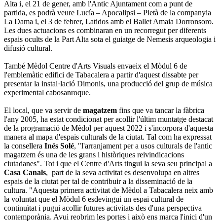
Alta i, el 21 de gener, amb l'Antic Ajuntament com a punt de
partida, es podrà veure Lucía – Apocalipsi – Pietà de la companyia
La Dama i, el 3 de febrer, Latidos amb el Ballet Amaia Dorronsoro.
Les dues actuacions es combinaran en un recorregut per diferents
espais ocults de la Part Alta sota el guiatge de Nemesis arqueologia i
difusió cultural.
També Mèdol Centre d'Arts Visuals envaeix el Mòdul 6 de
l'emblemàtic edifici de Tabacalera a partir d'aquest dissabte per
presentar la instal·lació Dimonis, una producció del grup de música
experimental cabosanroque.
El local, que va servir de
magatzem
fins que va tancar la fàbrica
l'any 2005, ha estat condicionat per acollir l'últim muntatge destacat
de la programació de Mèdol per aquest 2022 i s'incorpora d'aquesta
manera al mapa d'espais culturals de la ciutat. Tal com ha expressat
la consellera
Inés Solé
, "l'arranjament per a usos culturals de l'antic
magatzem és una de les grans i històriques reivindicacions
ciutadanes". Tot i que el Centre d'Arts tingui la seva seu principal a
Casa Canals
, part de la seva activitat es desenvolupa en altres
espais de la ciutat per tal de contribuir a la disseminació de la
cultura. "Aquesta primera activitat de Mèdol a Tabacalera neix amb
la voluntat que el Mòdul 6 esdevingui un espai cultural de
continuïtat i pugui acollir futures activitats des d'una perspectiva
contemporània. Avui reobrim les portes i això ens marca l'inici d'un