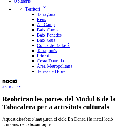
Obituaris
expand_more
Territori
Tarragona
Reus
Alt Camp
Baix Camp
Baix Penedès
Baix Gaià
Conca de Barberà
Tarragonès
Priorat
Costa Daurada
Àrea Metropolitana
Terres de l'Ebre
ara mateix
Reobriran les portes del Mòdul 6 de la
Tabacalera per a activitats culturals
Aquest dissabte s'inauguren el cicle En Dansa i la instal·lació
Dimonis, de cabosanroque