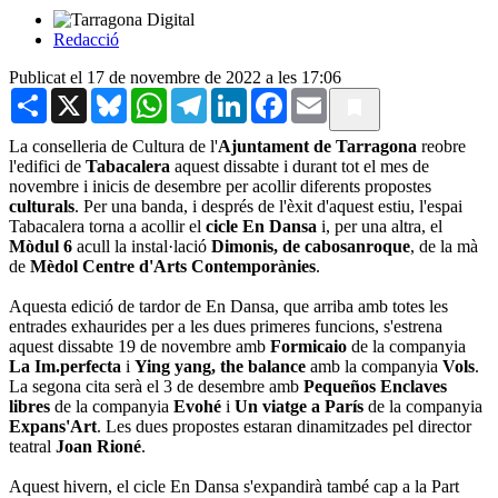
Redacció
Publicat el 17 de novembre de 2022 a les 17:06
Share
X
Bluesky
WhatsApp
Telegram
LinkedIn
Facebook
Email
La conselleria de Cultura de l'
Ajuntament de Tarragona
reobre
l'edifici de
Tabacalera
aquest dissabte i durant tot el mes de
novembre i inicis de desembre per acollir diferents propostes
culturals
. Per una banda, i després de l'èxit d'aquest estiu, l'espai
Tabacalera torna a acollir el
cicle En Dansa
i, per una altra, el
Mòdul 6
acull la instal·lació
Dimonis, de cabosanroque
, de la mà
de
Mèdol Centre d'Arts Contemporànies
.
Aquesta edició de tardor de En Dansa, que arriba amb totes les
entrades exhaurides per a les dues primeres funcions, s'estrena
aquest dissabte 19 de novembre amb
Formicaio
de la companyia
La Im.perfecta
i
Ying yang, the balance
amb la companyia
Vols
.
La segona cita serà el 3 de desembre amb
Pequeños Enclaves
libres
de la companyia
Evohé
i
Un viatge a París
de la companyia
Expans'Art
. Les dues propostes estaran dinamitzades pel director
teatral
Joan Rioné
.
Aquest hivern, el cicle En Dansa s'expandirà també cap a la Part