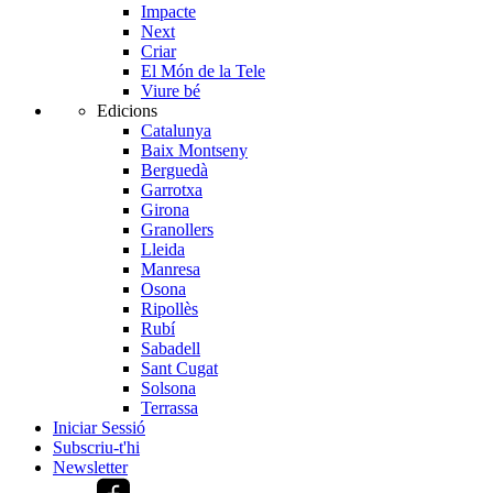
Impacte
Next
Criar
El Món de la Tele
Viure bé
Edicions
Catalunya
Baix Montseny
Berguedà
Garrotxa
Girona
Granollers
Lleida
Manresa
Osona
Ripollès
Rubí
Sabadell
Sant Cugat
Solsona
Terrassa
Iniciar Sessió
Subscriu-t'hi
Newsletter