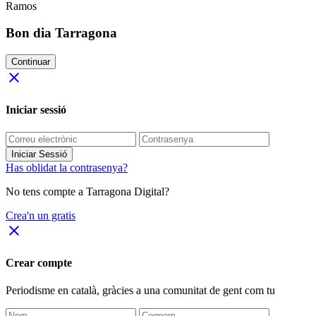
Ramos
Bon dia Tarragona
Continuar
close
Iniciar sessió
Iniciar Sessió
Has oblidat la contrasenya?
No tens compte a Tarragona Digital?
Crea'n un gratis
close
Crear compte
Periodisme
en català
, gràcies a una comunitat de gent com tu