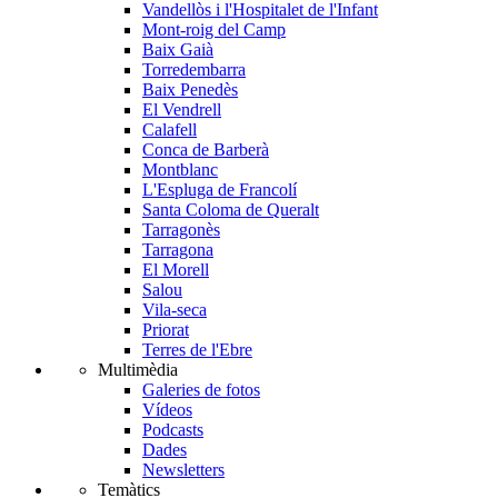
Vandellòs i l'Hospitalet de l'Infant
Mont-roig del Camp
Baix Gaià
Torredembarra
Baix Penedès
El Vendrell
Calafell
Conca de Barberà
Montblanc
L'Espluga de Francolí
Santa Coloma de Queralt
Tarragonès
Tarragona
El Morell
Salou
Vila-seca
Priorat
Terres de l'Ebre
Multimèdia
Galeries de fotos
Vídeos
Podcasts
Dades
Newsletters
Temàtics