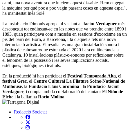
camí, una nova aventura que iniciem aquest dissabte. Hem engegat
la màquina per què poc a poc vagin passant coses en aquesta espai",
ha manifestat Inés Solé.
La instal·lació Dimonis apropa al visitant al
Jacint Verdaguer
més
desconegut tot endinsant-se en les notes que va prendre entre 1890 i
1893, quan participava com a mossèn en sessions d'exorcisme en un
pis del barri del Born, a Barcelona, i fa d'aquells fets una nova
interpretació artística. El resultat és una gran instal·lació sonora i
plàstica de cabosanroque estrenada el 2020 i ara en itinerància a
Catalunya. 10 instal·lacions plàstic-o-sonores per reflexionar sobre
el fenomen de la possessió i les seves implicacions socials,
estètiques, biològiques i teatrals.
En la producció hi han participat el
Festival Temporada Alta
, el
festival Grec
, el
Centre Cultural La Filature Scène-National de
Mulhouse
, la
Fundació Lluís Coromina
i la
Fundació Jacint
Verdaguer
, i compta amb la col·laboració del cantaor
El Niño de
Elche
i la ballarina
Rocío Molina
.
Redacció
Societat