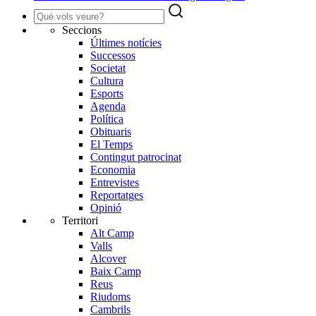
Seccions
Últimes notícies
Successos
Societat
Cultura
Esports
Agenda
Política
Obituaris
El Temps
Contingut patrocinat
Economia
Entrevistes
Reportatges
Opinió
Territori
Alt Camp
Valls
Alcover
Baix Camp
Reus
Riudoms
Cambrils