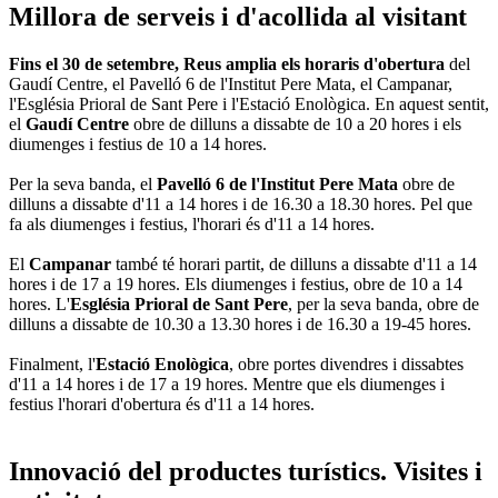
Millora de serveis i d'acollida al visitant
Fins el 30 de setembre, Reus amplia els horaris d'obertura
del
Gaudí Centre, el Pavelló 6 de l'Institut Pere Mata, el Campanar,
l'Església Prioral de Sant Pere i l'Estació Enològica. En aquest sentit,
el
Gaudí Centre
obre de dilluns a dissabte de 10 a 20 hores i els
diumenges i festius de 10 a 14 hores.
Per la seva banda, el
Pavelló 6 de l'Institut Pere Mata
obre de
dilluns a dissabte d'11 a 14 hores i de 16.30 a 18.30 hores. Pel que
fa als diumenges i festius, l'horari és d'11 a 14 hores.
El
Campanar
també té horari partit, de dilluns a dissabte d'11 a 14
hores i de 17 a 19 hores. Els diumenges i festius, obre de 10 a 14
hores. L'
Església Prioral de Sant Pere
, per la seva banda, obre de
dilluns a dissabte de 10.30 a 13.30 hores i de 16.30 a 19-45 hores.
Finalment, l'
Estació Enològica
, obre portes divendres i dissabtes
d'11 a 14 hores i de 17 a 19 hores. Mentre que els diumenges i
festius l'horari d'obertura és d'11 a 14 hores.
Innovació del productes turístics. Visites i