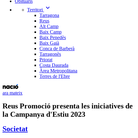
Obituaris
expand_more
Territori
Tarragona
Reus
Alt Camp
Baix Camp
Baix Penedès
Baix Gaià
Conca de Barberà
Tarragonès
Priorat
Costa Daurada
Àrea Metropolitana
Terres de l'Ebre
ara mateix
Reus Promoció presenta les iniciatives de
la Campanya d'Estiu 2023
Societat