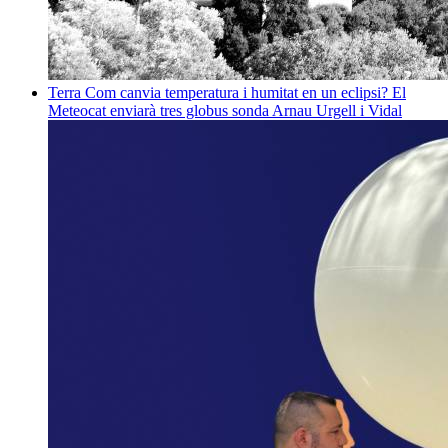
Terra
Com canvia temperatura i humitat en un eclipsi? El
Meteocat enviarà tres globus sonda
Arnau Urgell i Vidal