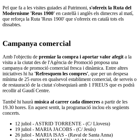
Pel que fa a les visites guiades al Patrimoni,
s'ofereix la Ruta del
Modernisme 'Reus 1900'
en castellà i anglès els dimecres al matí,
que reforça la Ruta 'Reus 1900' que s'ofereix en català tots els
dissabtes.
Campanya comercial
Amb l'objectiu de
premiar la compra i aportar valor afegit
a la
visita a la ciutat des de l'Agència de Promoció proposa una
campanya de promoció comercial fresca i dinàmica. Entre altres
iniciatives hi ha
'Refresquem les compres'
, que per un despesa
mínima de 25 euros en qualsevol establiment comercial, de serveis o
de restauració de la ciutat s'obsequiarà amb 1 FREUS que es podrà
recollir al Gaudí Centre.
També hi haurà
música al carrer cada dimecres
a partir de les
19.30 hores. En aquest sentit, la programació inclou els següents
concerts.
12 juliol - ASTRID TORRENTE - (C/ Llovera)
19 juliol - MARIA JACOBS - (C/ Jesús)
26 juliol - MARIA ISAS - (Raval de Santa Anna)