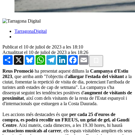
TarragonaDigital
Publicat el 10 de juliol de 2023 a les 18:10
Actualitzat el 10 de juliol de 2023 a les 18:26
Share
X
Bluesky
WhatsApp
Telegram
LinkedIn
Facebook
Email
Reus Promoció
ha presentat aquest dilluns la
Campanya d'Estiu
2023
, que arriba amb "l'objectiu d'
allargar l'estada del visitant
a la
ciutat, fomentar la repetició de visita de dia, potenciant l'arribada de
turistes amb estades de cap de setmana". La campanya s'ha
dissenyat seguint les tendències positives d'
augment de visitants de
proximitat
, així com dels visitants de la resta de l'Estat espanyol i
d'internacionals que estiuegen a la Costa Daurada.
Les accions més destacades és que
per cada 25 d'euros de
compra, es podrà recollir un FREUS, un gelat de gel, al Gaudí
Centre
. Així mateix, cada dimecres, a les 19.30 hores, hi haurà
actuacions musicals al carrer
, els espais visitables amplien els seus