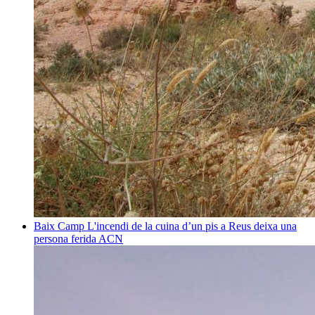
Baix Camp
L'incendi de la cuina d’un pis a Reus deixa una
persona ferida
ACN