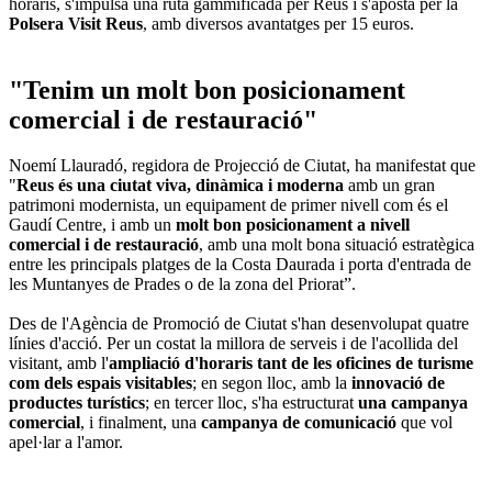
horaris, s'impulsa una ruta gammificada per Reus i s'aposta per la
Polsera Visit Reus
, amb diversos avantatges per 15 euros.
"Tenim un molt bon posicionament
comercial i de restauració"
Noemí Llauradó, regidora de Projecció de Ciutat, ha manifestat que
"
Reus és una ciutat viva, dinàmica i moderna
amb un gran
patrimoni modernista, un equipament de primer nivell com és el
Gaudí Centre, i amb un
molt bon posicionament a nivell
comercial i de restauració
, amb una molt bona situació estratègica
entre les principals platges de la Costa Daurada i porta d'entrada de
les Muntanyes de Prades o de la zona del Priorat”.
Des de l'Agència de Promoció de Ciutat s'han desenvolupat quatre
línies d'acció. Per un costat la millora de serveis i de l'acollida del
visitant, amb l'
ampliació d'horaris tant de les oficines de turisme
com dels espais visitables
; en segon lloc, amb la
innovació de
productes turístics
; en tercer lloc, s'ha estructurat
una campanya
comercial
, i finalment, una
campanya de comunicació
que vol
apel·lar a l'amor.