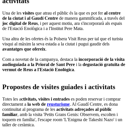
activitats
Una de les
visites
que atrau el públic és la que es pot fer
al centre
de la ciutat i al Gaudí Centre
de manera gammificada, a través del
joc digital de Reus
, i per aquest motiu, ara s'incorporarà als espais
de l'Estació Enològica i a l'Institut Pere Mata.
Una altra de les ofertes és la Polsera Visit Reus per tal que el turista
visqui al màxim la seva estada a la ciutat i pugui gaudir dels
avantatges que ofereix
.
Com a novetat de la campanya, destaca la
incorporació de la visita
audioguiada a la Prioral de Sant Pere
i la
degustació gratuïta de
vermut de Reus a l'Estació Enològica
.
Propostes de visites guiades i activitats
Totes les a
ctivitats, visites i entrades
es poden reservar i comprar
directament a
la web de
reusturisme
. Al Gaudí Centre, es dona
continuïtat al programa de les
activitats adreçades al públic
familiar
, amb la visita 'Petits Grans Genis: Observem, escolten i
toquem en família', l'escape room 'L'Enigma de Takeshi Nazo' i un
taller de ceràmica.