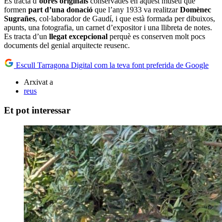
Es tracta d’
obres originals
conservades en aquest museu que
formen
part d’una donació
que l’any 1933 va realitzar
Domènec
Sugrañes
, col·laborador de Gaudí, i que està formada per dibuixos,
apunts, una fotografia, un carnet d’expositor i una llibreta de notes.
Es tracta d’un
llegat excepcional
perquè es conserven molt pocs
documents del genial arquitecte reusenc.
Escull Tarragona Digital com la teva font preferida de Google
Arxivat a
reus
Et pot interessar