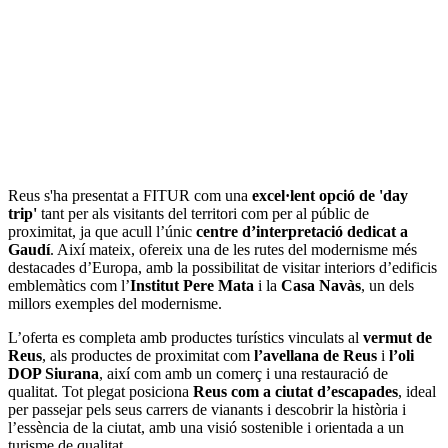
Reus s'ha presentat a FITUR com una
excel·lent opció de 'day
trip'
tant per als visitants del territori com per al públic de
proximitat, ja que acull l’únic
centre d’interpretació dedicat a
Gaudí
. Així mateix, ofereix una de les rutes del modernisme més
destacades d’Europa, amb la possibilitat de visitar interiors d’edificis
emblemàtics com l’
Institut Pere Mata
i la
Casa Navàs
, un dels
millors exemples del modernisme.
L’oferta es completa amb productes turístics vinculats al
vermut de
Reus
, als productes de proximitat com
l’avellana de Reus
i
l’oli
DOP Siurana
, així com amb un comerç i una restauració de
qualitat. Tot plegat posiciona
Reus com a ciutat d’escapades
, ideal
per passejar pels seus carrers de vianants i descobrir la història i
l’essència de la ciutat, amb una visió sostenible i orientada a un
turisme de qualitat.