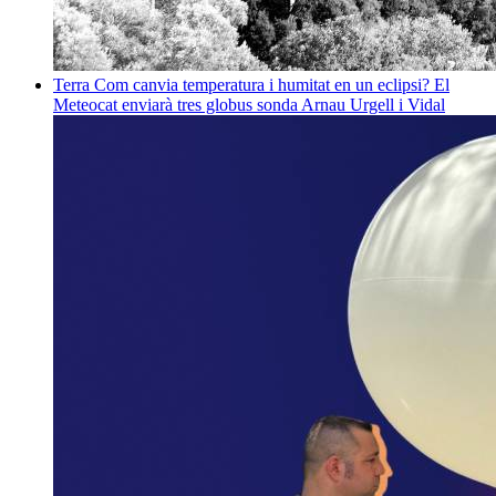
Terra
Com canvia temperatura i humitat en un eclipsi? El
Meteocat enviarà tres globus sonda
Arnau Urgell i Vidal