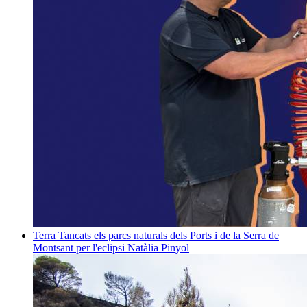
Terra
Tancats els parcs naturals dels Ports i de la Serra de
Montsant per l'eclipsi
Natàlia Pinyol