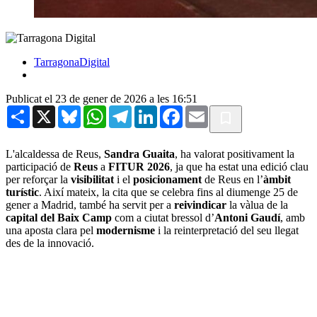
TarragonaDigital
Publicat el 23 de gener de 2026 a les 16:51
Share
X
Bluesky
WhatsApp
Telegram
LinkedIn
Facebook
Email
L'alcaldessa de Reus,
Sandra Guaita
, ha valorat positivament la
participació de
Reus
a
FITUR 2026
, ja que ha estat una edició clau
per reforçar la
visibilitat
i el
posicionament
de Reus en l’
àmbit
turístic
. Així mateix, la cita que se celebra fins al diumenge 25 de
gener a Madrid, també ha servit per a
reivindicar
la vàlua de la
capital del Baix Camp
com a ciutat bressol d’
Antoni Gaudí
, amb
una aposta clara pel
modernisme
i la reinterpretació del seu llegat
des de la innovació.