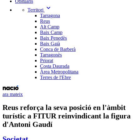
Obituaris
expand_more
Territori
Tarragona
Reus
Alt Camp
Baix Camp
Baix Penedès
Baix Gaià
Conca de Barberà
Tarragonès
Priorat
Costa Daurada
Àrea Metropolitana
Terres de l'Ebre
ara mateix
Reus reforça la seva posició en l'àmbit
turístic a FITUR reinvindicant la figura
d'Antoni Gaudí
Societat