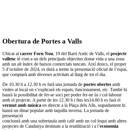
Obertura de Portes a Valls
Ubicat al
carrer Forn Nou
, 19 del Barri Antic de Valls, el
projecte
vallenc
té com a un dels principals objectius donar vida a una zona
amb un alt índex de baixos comercials tancats. Així doncs, el proper
5 d’octubre de 2024, es durà a terme la presentació oficial de l’espai,
que comptarà amb diverses activitats al llarg de tot el dia.
De 10.30 h a 12.30 h es farà una jornada de
portes obertes
amb
visites al local on s’explicarà els espais, funcionament, etc. També hi
haurà la possibilitat de fer-se soci per poder fer-ne ús i col·laborar
amb el projecte. A partir de les 12.30 h i fins les14.00 h es farà el
vermut amb música
en directe a la Plaça dels Alls, seguidament hi
haurà un dinar popular amb taquilla inversa. La jornada de
presentació
conclourà amb una sobretaula amb cafè amb un col·loqui amb altres
projectes de Catalunya destinats a la reutilització i a l’
economia