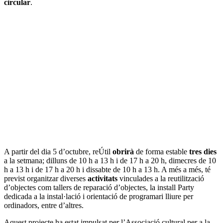
circular
.
A partir del dia 5 d’octubre, reÚtil
obrirà
de forma estable
tres dies
a la setmana; dilluns de 10 h a 13 h i de 17 h a 20 h, dimecres de 10
h a 13 h i de 17 h a 20 h i dissabte de 10 h a 13 h. A més a més, té
previst organitzar diverses
activitats
vinculades a la reutilització
d’objectes com tallers de reparació d’objectes, la install Party
dedicada a la instal·lació i orientació de programari lliure per
ordinadors, entre d’altres.
Aquest projecte ha estat impulsat per l’Associació cultural per a la