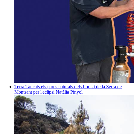
Terra
Tancats els parcs naturals dels Ports i de la Serra de
Montsant per l'eclipsi
Natàlia Pinyol