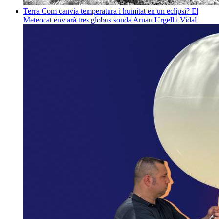
Terra
Com canvia temperatura i humitat en un eclipsi? El
Meteocat enviarà tres globus sonda
Arnau Urgell i Vidal