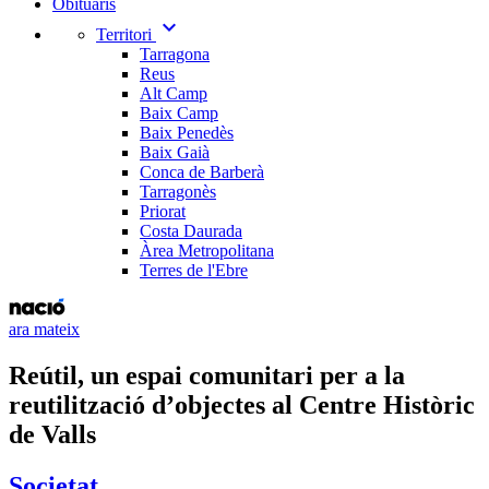
Obituaris
expand_more
Territori
Tarragona
Reus
Alt Camp
Baix Camp
Baix Penedès
Baix Gaià
Conca de Barberà
Tarragonès
Priorat
Costa Daurada
Àrea Metropolitana
Terres de l'Ebre
ara mateix
Reútil, un espai comunitari per a la
reutilització d’objectes al Centre Històric
de Valls
Societat