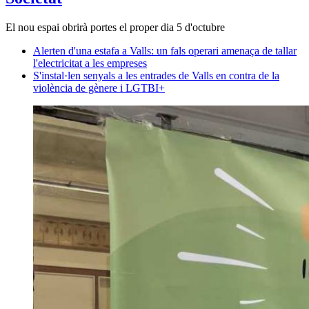
El nou espai obrirà portes el proper dia 5 d'octubre
Alerten d'una estafa a Valls: un fals operari amenaça de tallar
l'electricitat a les empreses
S'instal·len senyals a les entrades de Valls en contra de la
violència de gènere i LGTBI+