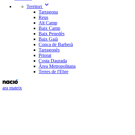
expand_more
Territori
Tarragona
Reus
Alt Camp
Baix Camp
Baix Penedès
Baix Gaià
Conca de Barberà
Tarragonès
Priorat
Costa Daurada
Àrea Metropolitana
Terres de l'Ebre
ara mateix