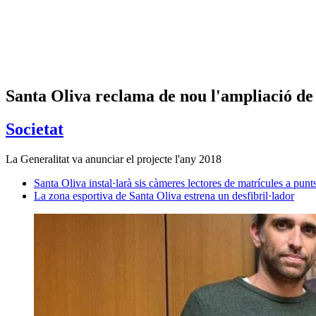
Santa Oliva reclama de nou l'ampliació de 
Societat
La Generalitat va anunciar el projecte l'any 2018
Santa Oliva instal·larà sis càmeres lectores de matrícules a punt
La zona esportiva de Santa Oliva estrena un desfibril·lador