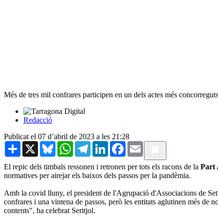
Més de tres mil confrares participen en un dels actes més concorreguts
Redacció
Publicat el 07 d’abril de 2023 a les 21:28
Share
X
Bluesky
WhatsApp
Telegram
LinkedIn
Facebook
Email
El repic dels timbals ressonen i retronen per tots els racons de la
Part 
normatives per airejar els baixos dels passos per la pandèmia.
Amb la covid lluny, el president de l'Agrupació d'Associacions de S
confrares i una vintena de passos, però les entitats aglutinen més de no
contents", ha celebrat Seritjol.