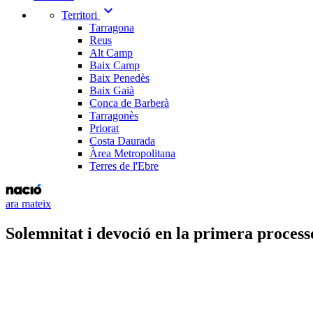
expand_more
Territori
Tarragona
Reus
Alt Camp
Baix Camp
Baix Penedès
Baix Gaià
Conca de Barberà
Tarragonès
Priorat
Costa Daurada
Àrea Metropolitana
Terres de l'Ebre
ara mateix
Solemnitat i devoció en la primera proces