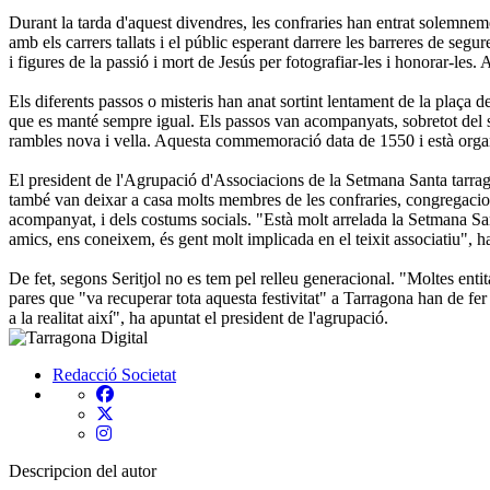
Durant la tarda d'aquest divendres, les confraries han entrat solemneme
amb els carrers tallats i el públic esperant darrere les barreres de segu
i figures de la passió i mort de Jesús per fotografiar-les i honorar-les
Els diferents passos o misteris han anat sortint lentament de la plaça d
que es manté sempre igual. Els passos van acompanyats, sobretot del so
rambles nova i vella. Aquesta commemoració data de 1550 i està organ
El president de l'Agrupació d'Associacions de la Setmana Santa tarragon
també van deixar a casa molts membres de les confraries, congregacio
acompanyat, i dels costums socials. "Està molt arrelada la Setmana San
amics, ens coneixem, és gent molt implicada en el teixit associatiu", 
De fet, segons Seritjol no es tem pel relleu generacional. "Moltes entit
pares que "va recuperar tota aquesta festivitat" a Tarragona han de fer "
a la realitat així", ha apuntat el president de l'agrupació.
Redacció
Societat
Descripcion del autor