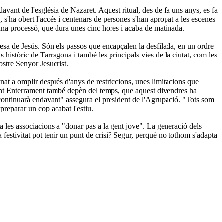
avant de l'església de Nazaret. Aquest ritual, des de fa uns anys, es fa
s, s'ha obert l'accés i centenars de persones s'han apropat a les escenes
at una processó, que dura unes cinc hores i acaba de matinada.
 Presa de Jesús. Són els passos que encapçalen la desfilada, en un ordre
històric de Tarragona i també les principals vies de la ciutat, com les
stre Senyor Jesucrist.
rnat a omplir després d'anys de restriccions, unes limitacions que
Sant Enterrament també depèn del temps, que aquest divendres ha
e continuarà endavant" assegura el president de l'Agrupació. "Tots som
preparar un cop acabat l'estiu.
 a les associacions a "donar pas a la gent jove". La generació dels
la festivitat pot tenir un punt de crisi? Segur, perquè no tothom s'adapta