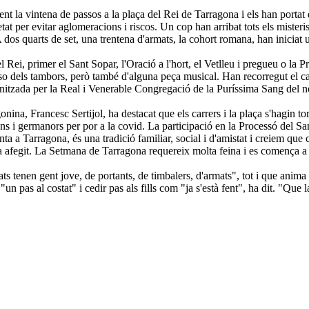
nt la vintena de passos a la plaça del Rei de Tarragona i els han portat d
retat per evitar aglomeracions i riscos. Un cop han arribat tots els misteri
. A dos quarts de set, una trentena d'armats, la cohort romana, han inici
el Rei, primer el Sant Sopar, l'Oració a l'hort, el Vetlleu i pregueu o la
 dels tambors, però també d'alguna peça musical. Han recorregut el cas 
itzada per la Real i Venerable Congregació de la Puríssima Sang del no
ina, Francesc Sertijol, ha destacat que els carrers i la plaça s'hagin to
ns i germanors per por a la covid. La participació en la Processó del 
ta a Tarragona, és una tradició familiar, social i d'amistat i creiem qu
ha afegit. La Setmana de Tarragona requereix molta feina i es comença a 
ats tenen gent jove, de portants, de timbalers, d'armats", tot i que anima
un pas al costat" i cedir pas als fills com "ja s'està fent", ha dit. "Que 