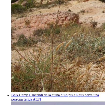
Baix Camp
L'incendi de la cuina d’un pis a Reus deixa una
persona ferida
ACN