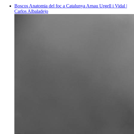
Boscos
Anatomia del foc a Catalunya
Arnau Urgell i Vidal |
Carlos Albaladejo