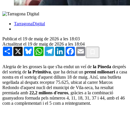
TarragonaDigital
Publicat el 19 de maig de 2026 a les 18:03
Actualitzat el 19 de maig de 2026 a les 18:04
Share
X
Bluesky
WhatsApp
Telegram
LinkedIn
Facebook
Email
Alegria de les grosses la que s'ha endut un veí de
la Pineda
després
del sorteig de
la Primitiva
, que ha deixat un
premi milionari
a casa
nostra en el sorteig d'aquest dilluns 18 de maig. Així, una butlleta
segellada al despatx receptor 75.625, ubicat al carrer Marcos
Redondo d'aquest nucli del municipi de Vila-seca, ha resultat
premiada amb
22,2 milions d'euros
, gràcies a la combinació
guanyadora formada pels números 4, 11, 18, 31, 37 i 44, amb el 46
com a complementari i el 5 com a reintegrament.