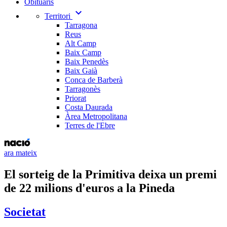
Obituaris
expand_more
Territori
Tarragona
Reus
Alt Camp
Baix Camp
Baix Penedès
Baix Gaià
Conca de Barberà
Tarragonès
Priorat
Costa Daurada
Àrea Metropolitana
Terres de l'Ebre
ara mateix
El sorteig de la Primitiva deixa un premi
de 22 milions d'euros a la Pineda
Societat