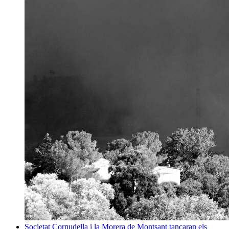
Societat
Cornudella i la Morera de Montsant tancaran els