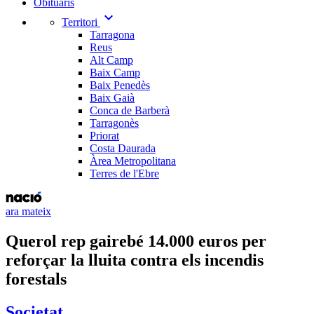
Obituaris
expand_more
Territori
Tarragona
Reus
Alt Camp
Baix Camp
Baix Penedès
Baix Gaià
Conca de Barberà
Tarragonès
Priorat
Costa Daurada
Àrea Metropolitana
Terres de l'Ebre
ara mateix
Querol rep gairebé 14.000 euros per
reforçar la lluita contra els incendis
forestals
Societat