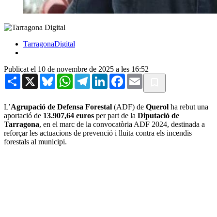
TarragonaDigital
Publicat el 10 de novembre de 2025 a les 16:52
Share
X
Bluesky
WhatsApp
Telegram
LinkedIn
Facebook
Email
L’
Agrupació de Defensa Forestal
(ADF) de
Querol
ha rebut una
aportació de
13.907,64 euros
per part de la
Diputació de
Tarragona
, en el marc de la convocatòria ADF 2024, destinada a
reforçar les actuacions de prevenció i lluita contra els incendis
forestals al municipi.