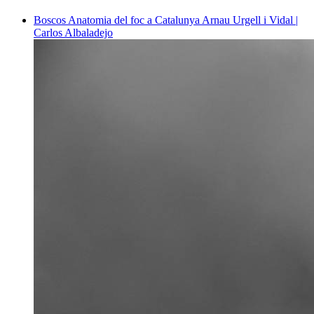
Boscos
Anatomia del foc a Catalunya
Arnau Urgell i Vidal |
Carlos Albaladejo