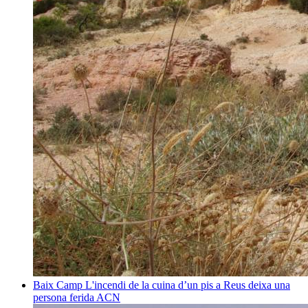
Baix Camp
L'incendi de la cuina d’un pis a Reus deixa una
persona ferida
ACN