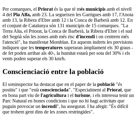
Per comarques, el
Priorat
és la que té m
és municipis
amb el nivell
4 del
Pla Alfa,
amb 23. La segueixen les Garrigues amb 17, l'Anoia
amb 13, la Ribera d'Ebre amb 12 i la Conca de Barberà amb 12. En
el conjunt de Catalunya són 131 municipis de 15 comarques. "La
Terra Alta, el Priorat, la Conca de Barberà, la Ribera d'Ebre i el sud
del Segrià són les zones amb més risc
d'incendi
i on centrem més
l'atenció", ha manifestat Momblan. En aquests indrets les previsions
indiquen que les
temperatures
superaran àmpliament els 30 graus -
de fet poden arribar als 40-, la humitat estarà per sota del 30% i els
vents poden superar els 30 km/h.
Conscienciació entre la població
El sotsinspector ha destacat que en el paper de la
població
"és
positiu" i que "està
conscienciada
". "Especialment al
Priorat
, que
en bona part viu de
l'agricultura
i el
turisme
, i els interessa tenir un
Parc Natural en bones condicions i que no hi hagi activitats que
puguin provocar un
incendi
", ha assegurat. I ha afegit: "És difícil
que trobem gent dins de les zones restringides".