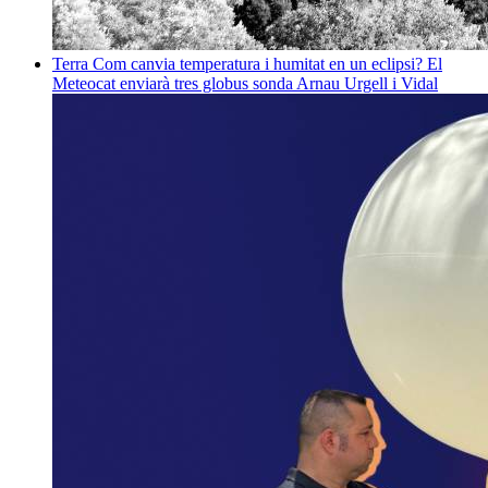
Terra
Com canvia temperatura i humitat en un eclipsi? El
Meteocat enviarà tres globus sonda
Arnau Urgell i Vidal