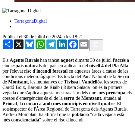
TarragonaDigital
Publicat el 30 de juliol de 2024 a les 18:21
Share
X
Bluesky
WhatsApp
Telegram
LinkedIn
Facebook
Email
Els
Agents Rurals
han tancat
aquest
dimarts 30 de juliol
l'accés
a
cinc
espais naturals
del país en aplicació del
nivell 4 del Pla Alfa
per l'elevat
risc d'incendi forestal
en aquestes àrees a causa de les
condicions meteorològiques. Es tracta del Parc Natural de la
Serra
de
Montsant
, les muntanyes de
Tivissa
i
Vandellòs
, les serres de
Cardó-Boix, Baronia de Rialb i Ribera Salada -on és la primera
vegada que s'aplica aquesta mesura-. Un dels que més
preocupa
els
cossos d'emergències és el de la
serra
de
Montsant
, situada al
Priorat
, la
comarca amb més municipis en nivell quatre
. El
sotsinspector de l'Àrea Regional de Tarragona dels Agents Rurals,
Andreu Momblan, ha afirmat que la
població
"cada vegada està
més
conscienciada
" sobre el risc d'incendi.