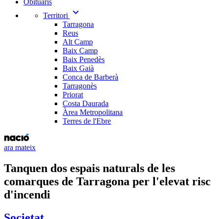
Obituaris
expand_more
Territori
Tarragona
Reus
Alt Camp
Baix Camp
Baix Penedès
Baix Gaià
Conca de Barberà
Tarragonès
Priorat
Costa Daurada
Àrea Metropolitana
Terres de l'Ebre
ara mateix
Tanquen dos espais naturals de les
comarques de Tarragona per l'elevat risc
d'incendi
Societat