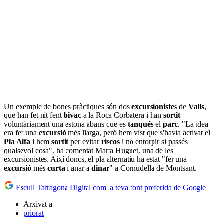
Un exemple de bones pràctiques són dos
excursionistes
de
Valls
,
que han fet nit fent
bivac
a la Roca Corbatera i han
sortit
voluntàriament una estona abans que es
tanqués
el
parc
. "La idea
era fer una
excursió
més llarga, però hem vist que s'havia activat el
Pla Alfa
i hem
sortit
per evitar
riscos
i no entorpir si passés
qualsevol cosa", ha comentat Marta Huguet, una de les
excursionistes. Així doncs, el pla alternatiu ha estat "fer una
excursió
més
curta
i anar a
dinar
" a Cornudella de Montsant.
Escull Tarragona Digital com la teva font preferida de Google
Arxivat a
priorat