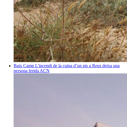
Baix Camp
L'incendi de la cuina d’un pis a Reus deixa una
persona ferida
ACN