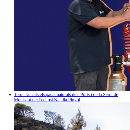
Terra
Tancats els parcs naturals dels Ports i de la Serra de
Montsant per l'eclipsi
Natàlia Pinyol