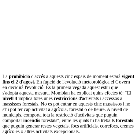
La
prohibició
d'accés a aquests cinc espais de moment estarà
vigent
fins el 2 d'agost.
En funció de l'evolució meteorològica el Govern
en decidirà l'evolució. És la primera vegada aquest estiu que
s'adopta aquesta mesura. Momblan ha explicat quins efectes té: "El
nivell 4 i
mplica totes unes
restriccions
d'activitats i accessos a
massissos forestals. No es pot entrar en aquests cinc massissos i no
s'hi pot fer cap activitat a agrícola, forestal o de lleure. A nivell de
municipis, comporta tota la restricció d'activitats que puguin
comportar
incendis
forestals", entre les quals hi ha treballs
forestals
que puguin generar restes vegetals, focs artificials, correfocs, cremes
agrícoles o altres activitats excepcionals.