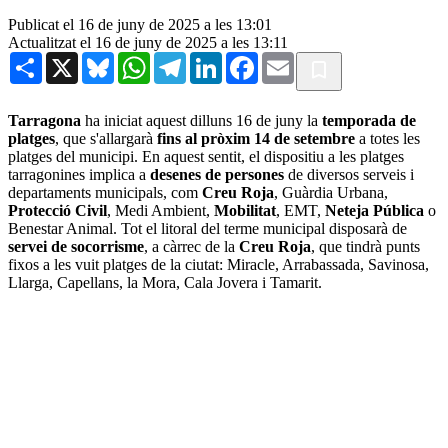
Publicat el 16 de juny de 2025 a les 13:01
Actualitzat el 16 de juny de 2025 a les 13:11
Share
X
Bluesky
WhatsApp
Telegram
LinkedIn
Facebook
Email
Tarragona
ha iniciat aquest dilluns 16 de juny la
temporada de
platges
, que s'allargarà
fins al pròxim 14 de setembre
a totes les
platges del municipi. En aquest sentit, el dispositiu a les platges
tarragonines implica a
desenes de persones
de diversos serveis i
departaments municipals, com
Creu Roja
, Guàrdia Urbana,
Protecció Civil
, Medi Ambient,
Mobilitat
, EMT,
Neteja Pública
o
Benestar Animal. Tot el litoral del terme municipal disposarà de
servei de socorrisme
, a càrrec de la
Creu Roja
, que tindrà punts
fixos a les vuit platges de la ciutat: Miracle, Arrabassada, Savinosa,
Llarga, Capellans, la Mora, Cala Jovera i Tamarit.