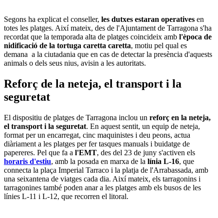
Segons ha explicat el conseller,
les dutxes estaran operatives
en
totes les platges. Així mateix, des de l'Ajuntament de Tarragona s'ha
recordat que la temporada alta de platges coincideix amb
l'època de
nidificació de la tortuga caretta caretta
, motiu pel qual es
demana a la ciutadania que en cas de detectar la presència d'aquests
animals o dels seus nius, avisin a les autoritats.
Reforç de la neteja, el transport i la
seguretat
El dispositiu de platges de Tarragona inclou un
reforç en la neteja,
el transport i la seguretat
. En aquest sentit, un equip de neteja,
format per un encarregat, cinc maquinistes i deu peons, actua
diàriament a les platges per fer tasques manuals i buidatge de
papereres. Pel que fa a
l'EMT
, des del 23 de juny s'activen els
horaris d'estiu
, amb la posada en marxa de la
línia L-16
, que
connecta la plaça Imperial Tarraco i la platja de l'Arrabassada, amb
una seixantena de viatges cada dia. Així mateix, els tarragonins i
tarragonines també poden anar a les platges amb els busos de les
línies L-11 i L-12, que recorren el litoral.