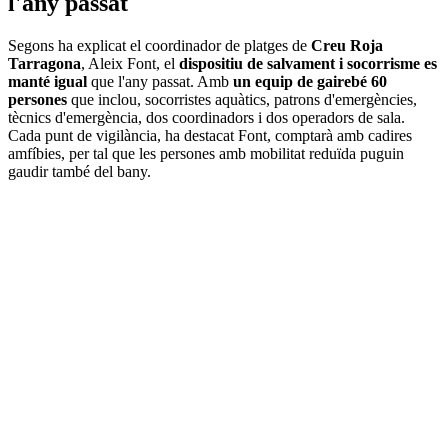
l'any passat
Segons ha explicat el coordinador de platges de
Creu Roja
Tarragona
, Aleix Font, el
dispositiu de salvament i socorrisme es
manté igual
que l'any passat. Amb
un equip de gairebé 60
persones
que inclou, socorristes aquàtics, patrons d'emergències,
tècnics d'emergència, dos coordinadors i dos operadors de sala.
Cada punt de vigilància, ha destacat Font, comptarà amb cadires
amfíbies, per tal que les persones amb mobilitat reduïda puguin
gaudir també del bany.