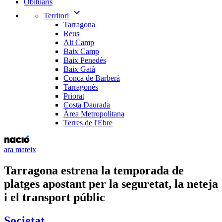
Obituaris
expand_more
Territori
Tarragona
Reus
Alt Camp
Baix Camp
Baix Penedès
Baix Gaià
Conca de Barberà
Tarragonès
Priorat
Costa Daurada
Àrea Metropolitana
Terres de l'Ebre
ara mateix
Tarragona estrena la temporada de
platges apostant per la seguretat, la neteja
i el transport públic
Societat