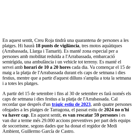
En aquest sentit, Creu Roja tindrà una quarantena de persones a les
platges. Hi haurà
18 punts de vigilància
, tres motos aquàtiques
(Arrabassada, Llarga i Tamarit). Es manté zona especial per a
persones amb mobilitat reduïda a l'Arrabassada, embarcació
semirígida, una ambulància i un vehicle tot terreny. Es manté el
servei amb
horari de 10 a 20 hores
cada dia. Va començar el 15 de
maig a la platja de l'Arrabassada durant els caps de setmana i dies
festius, mentre que a partir d'aquest dilluns s'amplia a tota la setmana
i a totes les platges.
A partir del 15 de setembre i fins al 30 de setembre es farà només els
caps de setmana i dies festius a la platja de l'Arrabassada. Cal
recordar que després d'un
tràgic estiu de 2023
, amb quatre persones
ofegades a les platges de Tarragona, el passat estiu de
2024 no n'hi
va haver cap
. En aquest sentit,
es van rescatar 59 persones
i es
van dur a terme més 29.000 accions preventives per part dels equips
de socorrisme, segons dades que ha donat el regidor de Medi
Ambient, Guillermo García de Castro.