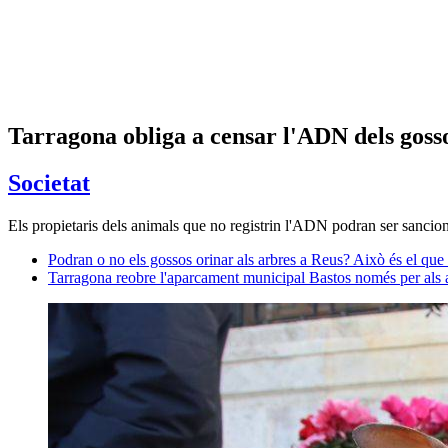
Tarragona obliga a censar l'ADN dels gosso
Societat
Els propietaris dels animals que no registrin l'ADN podran ser sanci
Podran o no els gossos orinar als arbres a Reus? Això és el que
Tarragona reobre l'aparcament municipal Bastos només per als 