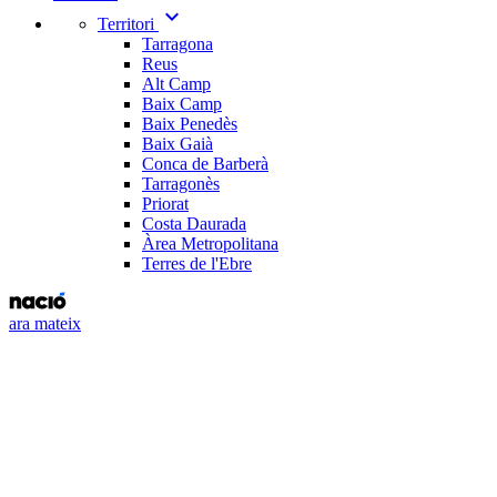
expand_more
Territori
Tarragona
Reus
Alt Camp
Baix Camp
Baix Penedès
Baix Gaià
Conca de Barberà
Tarragonès
Priorat
Costa Daurada
Àrea Metropolitana
Terres de l'Ebre
ara mateix