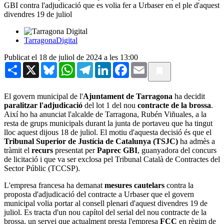
GBI contra l'adjudicació que es volia fer a Urbaser en el ple d'aquest
divendres 19 de juliol
TarragonaDigital
Publicat el 18 de juliol de 2024 a les 13:00
Share
X
Bluesky
WhatsApp
Telegram
LinkedIn
Facebook
Email
El govern municipal de l'
Ajuntament de Tarragona
ha decidit
paralitzar l'adjudicació
del lot 1 del nou
contracte de la brossa
.
Així ho ha anunciat l'alcalde de Tarragona, Rubén Viñuales, a la
resta de grups municipals durant la junta de portaveu que ha tingut
lloc aquest dijous 18 de juliol. El motiu d'aquesta decisió és que el
Tribunal Superior de Justícia de Catalunya (TSJC)
ha admès a
tràmit el
recurs
presentat per
Paprec GBI
, guanyadora del concurs
de licitació i que va ser exclosa pel Tribunal Català de Contractes del
Sector Públic (TCCSP).
L'empresa francesa ha demanat
mesures cautelars
contra la
proposta d'adjudicació del contracte a Urbaser que el govern
municipal volia portar al consell plenari d'aquest divendres 19 de
juliol. Es tracta d'un nou capítol del serial del nou contracte de la
brossa, un servei que actualment presta l'empresa
FCC
en règim de