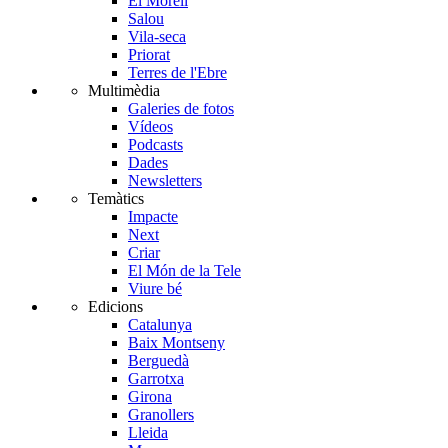
El Morell
Salou
Vila-seca
Priorat
Terres de l'Ebre
Multimèdia
Galeries de fotos
Vídeos
Podcasts
Dades
Newsletters
Temàtics
Impacte
Next
Criar
El Món de la Tele
Viure bé
Edicions
Catalunya
Baix Montseny
Berguedà
Garrotxa
Girona
Granollers
Lleida