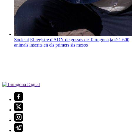
Societat
El registre d'ADN de gossos de Tarragona ja té 1.600
animals inscrits en els primers sis mesos