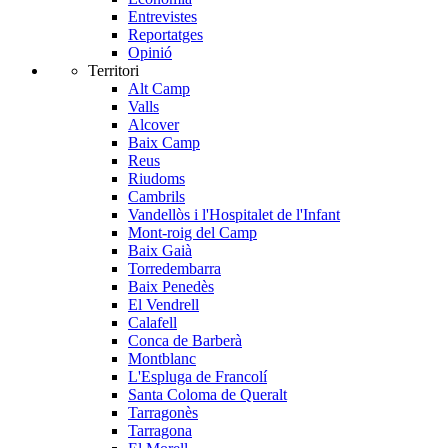
Entrevistes
Reportatges
Opinió
Territori
Alt Camp
Valls
Alcover
Baix Camp
Reus
Riudoms
Cambrils
Vandellòs i l'Hospitalet de l'Infant
Mont-roig del Camp
Baix Gaià
Torredembarra
Baix Penedès
El Vendrell
Calafell
Conca de Barberà
Montblanc
L'Espluga de Francolí
Santa Coloma de Queralt
Tarragonès
Tarragona