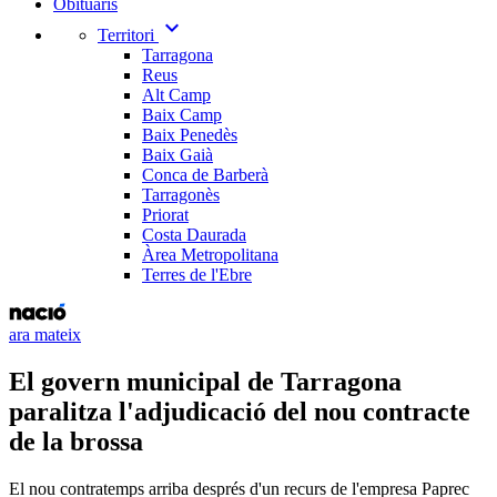
Obituaris
expand_more
Territori
Tarragona
Reus
Alt Camp
Baix Camp
Baix Penedès
Baix Gaià
Conca de Barberà
Tarragonès
Priorat
Costa Daurada
Àrea Metropolitana
Terres de l'Ebre
ara mateix
El govern municipal de Tarragona
paralitza l'adjudicació del nou contracte
de la brossa
El nou contratemps arriba després d'un recurs de l'empresa Paprec