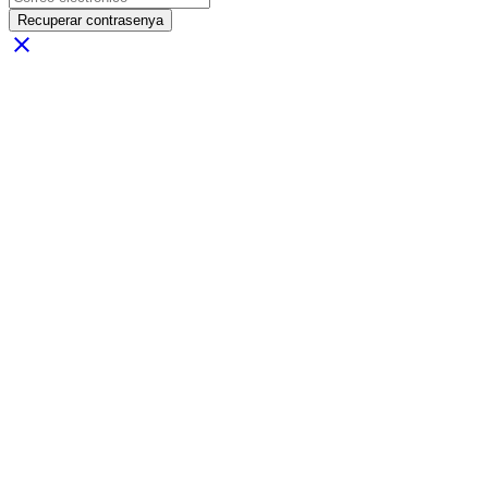
Recuperar contrasenya
close