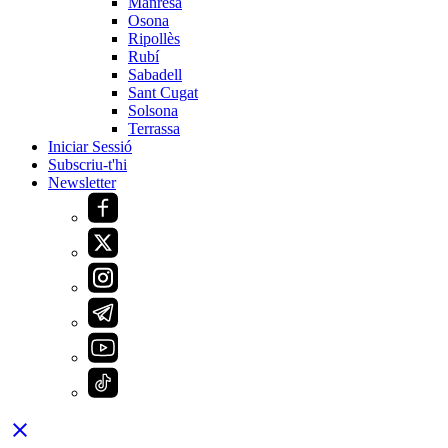
Manresa
Osona
Ripollès
Rubí
Sabadell
Sant Cugat
Solsona
Terrassa
Iniciar Sessió
Subscriu-t'hi
Newsletter
close