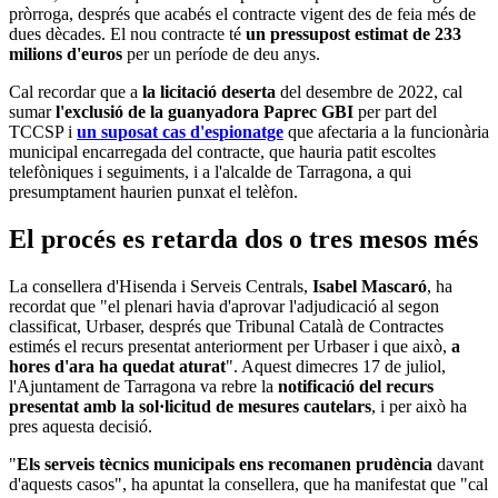
pròrroga, després que acabés el contracte vigent des de feia més de
dues dècades. El nou contracte té
un pressupost estimat de 233
milions d'euros
per un període de deu anys.
Cal recordar que a
la licitació deserta
del desembre de 2022, cal
sumar
l'exclusió de la guanyadora Paprec GBI
per part del
TCCSP i
un suposat cas d'espionatge
que afectaria a la funcionària
municipal encarregada del contracte, que hauria patit escoltes
telefòniques i seguiments, i a l'alcalde de Tarragona, a qui
presumptament haurien punxat el telèfon.
El procés es retarda dos o tres mesos més
La consellera d'Hisenda i Serveis Centrals,
Isabel Mascaró
, ha
recordat que "el plenari havia d'aprovar l'adjudicació al segon
classificat, Urbaser, després que Tribunal Català de Contractes
estimés el recurs presentat anteriorment per Urbaser i que això,
a
hores d'ara ha quedat aturat
". Aquest dimecres 17 de juliol,
l'Ajuntament de Tarragona va rebre la
notificació del recurs
presentat amb la sol·licitud de mesures cautelars
, i per això ha
pres aquesta decisió.
"
Els serveis tècnics municipals ens recomanen prudència
davant
d'aquests casos", ha apuntat la consellera, que ha manifestat que "cal