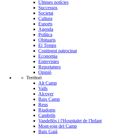
Últimes notícies
Successos
Societat
Cultura
Esports
Agenda
Política
Obituaris
El Temps
Contingut patrocinat
Economia
Entrevistes
Reportatges
Opinió
Territori
Alt Camp
Valls
Alcover
Baix Camp
Reus
Riudoms
Cambrils
Vandellòs i l'Hospitalet de l'Infant
Mont-roig del Camp
Baix Gaià