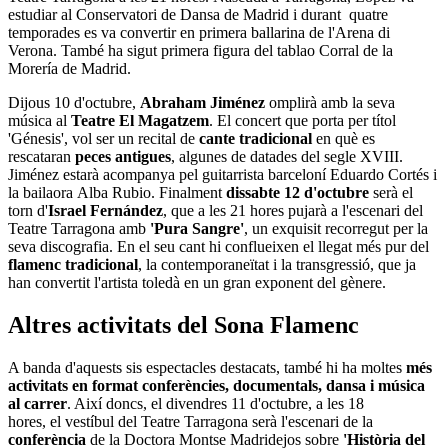
estudiar al Conservatori de Dansa de Madrid i durant quatre
temporades es va convertir en primera ballarina de l'Arena di
Verona. També ha sigut primera figura del tablao Corral de la
Morería de Madrid.
Dijous 10 d'octubre,
Abraham Jiménez
omplirà amb la seva
música al
Teatre El Magatzem
. El concert que porta per títol
'Génesis', vol ser un recital de
cante tradicional
en què es
rescataran
peces antigues
, algunes de datades del segle XVIII.
Jiménez estarà acompanya pel guitarrista barceloní Eduardo Cortés i
la bailaora Alba Rubio. Finalment
dissabte 12 d'octubre
serà el
torn d'
Israel Fernández
, que a les 21 hores pujarà a l'escenari del
Teatre Tarragona amb
'Pura Sangre'
, un exquisit recorregut per la
seva discografia. En el seu cant hi conflueixen el llegat més pur del
flamenc tradicional
, la contemporaneïtat i la transgressió, que ja
han convertit l'artista toledà en un gran exponent del gènere.
Altres activitats del Sona Flamenc
A banda d'aquests sis espectacles destacats, també hi ha moltes
més
activitats en format conferències, documentals, dansa i música
al carrer
. Així doncs, el divendres 11 d'octubre, a les 18
hores, el vestíbul del Teatre Tarragona serà l'escenari de la
conferència
de la Doctora Montse Madridejos sobre
'Història del