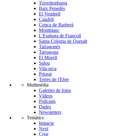
Torredembarra
Baix Penedès
El Vendrell
Calafell
Conca de Barberà
Montblanc
L'Espluga de Francolí
Santa Coloma de Queralt
Tarragonès
Tarragona
El Morell
Salou
Vila-seca
Priorat
Terres de l'Ebre
Multimèdia
Galeries de fotos
Vídeos
Podcasts
Dades
Newsletters
Temàtics
Impacte
Next
Criar