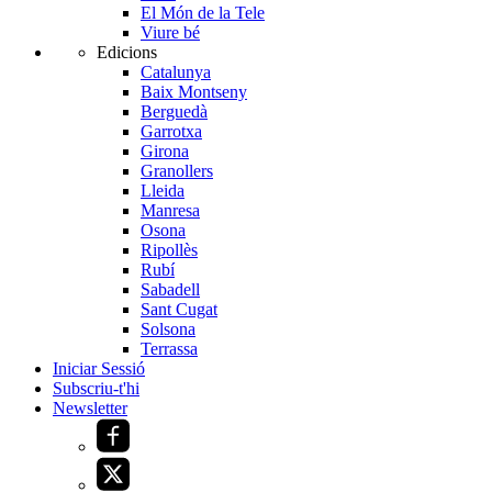
El Món de la Tele
Viure bé
Edicions
Catalunya
Baix Montseny
Berguedà
Garrotxa
Girona
Granollers
Lleida
Manresa
Osona
Ripollès
Rubí
Sabadell
Sant Cugat
Solsona
Terrassa
Iniciar Sessió
Subscriu-t'hi
Newsletter