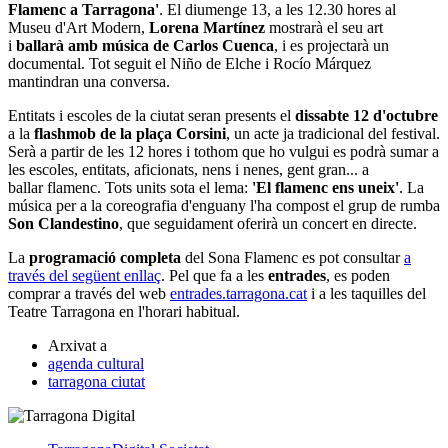
Flamenc a Tarragona'
. El diumenge 13, a les 12.30 hores al
Museu d'Art Modern,
Lorena Martínez
mostrarà el seu art
i
ballarà amb música de Carlos Cuenca
, i es projectarà un
documental. Tot seguit el Niño de Elche i Rocío Márquez
mantindran una conversa.
Entitats i escoles de la ciutat seran presents el
dissabte 12 d'octubre
a la
flashmob de la plaça Corsini
, un acte ja tradicional del festival.
Serà a partir de les 12 hores i tothom que ho vulgui es podrà sumar a
les escoles, entitats, aficionats, nens i nenes, gent gran... a
ballar flamenc. Tots units sota el lema:
'El flamenc ens uneix'
. La
música per a la coreografia d'enguany l'ha compost el grup de rumba
Son Clandestino
, que seguidament oferirà un concert en directe.
La
programació completa
del Sona Flamenc es pot consultar
a
través del següent enllaç
. Pel que fa a les
entrades
, es poden
comprar a través del web
entrades.tarragona.cat
i a les taquilles del
Teatre Tarragona en l'horari habitual.
Arxivat a
agenda cultural
tarragona ciutat