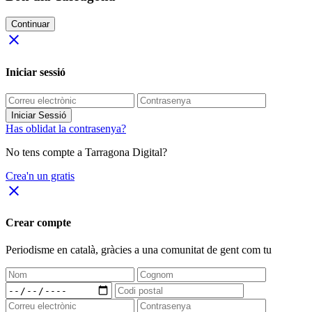
Continuar
close
Iniciar sessió
Iniciar Sessió
Has oblidat la contrasenya?
No tens compte a Tarragona Digital?
Crea'n un gratis
close
Crear compte
Periodisme
en català
, gràcies a una comunitat de gent com tu