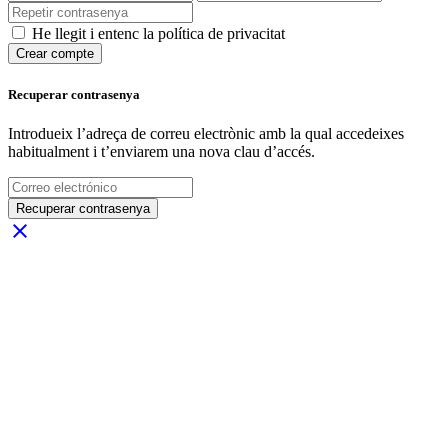
He llegit i entenc la política de privacitat
Crear compte
Recuperar contrasenya
Introdueix l’adreça de correu electrònic amb la qual accedeixes
habitualment i t’enviarem una nova clau d’accés.
Recuperar contrasenya
close