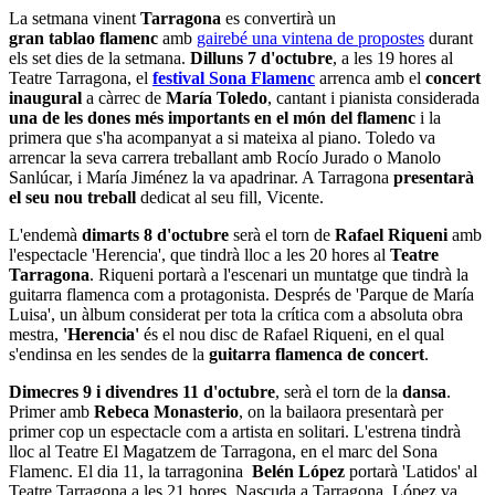
La setmana vinent
Tarragona
es convertirà un
gran tablao flamenc
amb
gairebé una vintena de propostes
durant
els set dies de la setmana.
Dilluns 7 d'octubre
, a les 19 hores al
Teatre Tarragona, el
festival Sona Flamenc
arrenca amb el
concert
inaugural
a càrrec de
María Toledo
, cantant i pianista considerada
una de les dones més importants en el món del flamenc
i la
primera que s'ha acompanyat a si mateixa al piano. Toledo va
arrencar la seva carrera treballant amb Rocío Jurado o Manolo
Sanlúcar, i María Jiménez la va apadrinar. A Tarragona
presentarà
el seu nou treball
dedicat al seu fill, Vicente.
L'endemà
dimarts 8 d'octubre
serà el torn de
Rafael Riqueni
amb
l'espectacle 'Herencia', que tindrà lloc a les 20 hores al
Teatre
Tarragona
. Riqueni portarà a l'escenari un muntatge que tindrà la
guitarra flamenca com a protagonista. Després de 'Parque de María
Luisa', un àlbum considerat per tota la crítica com a absoluta obra
mestra,
'Herencia'
és el nou disc de Rafael Riqueni, en el qual
s'endinsa en les sendes de la
guitarra flamenca de concert
.
Dimecres 9 i divendres 11 d'octubre
, serà el torn de la
dansa
.
Primer amb
Rebeca Monasterio
, on la bailaora presentarà per
primer cop un espectacle com a artista en solitari. L'estrena tindrà
lloc al Teatre El Magatzem de Tarragona, en el marc del Sona
Flamenc. El dia 11, la tarragonina
Belén López
portarà 'Latidos' al
Teatre Tarragona a les 21 hores. Nascuda a Tarragona, López va