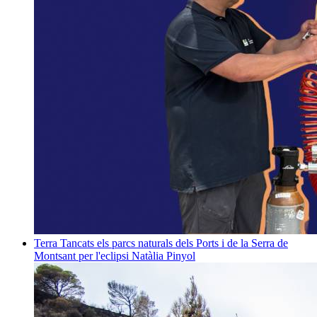
Terra
Tancats els parcs naturals dels Ports i de la Serra de
Montsant per l'eclipsi
Natàlia Pinyol