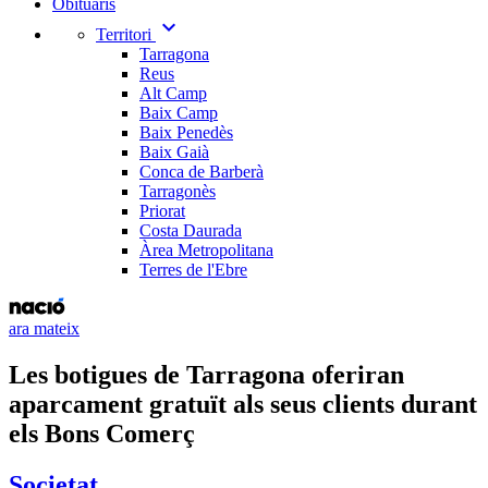
Obituaris
expand_more
Territori
Tarragona
Reus
Alt Camp
Baix Camp
Baix Penedès
Baix Gaià
Conca de Barberà
Tarragonès
Priorat
Costa Daurada
Àrea Metropolitana
Terres de l'Ebre
ara mateix
Les botigues de Tarragona oferiran
aparcament gratuït als seus clients durant
els Bons Comerç
Societat