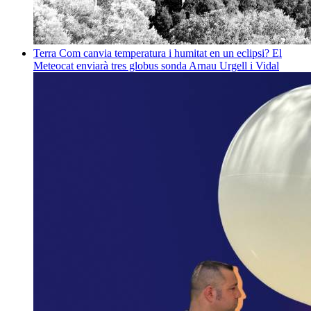
Terra
Com canvia temperatura i humitat en un eclipsi? El
Meteocat enviarà tres globus sonda
Arnau Urgell i Vidal