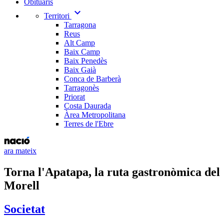
Obituaris
expand_more
Territori
Tarragona
Reus
Alt Camp
Baix Camp
Baix Penedès
Baix Gaià
Conca de Barberà
Tarragonès
Priorat
Costa Daurada
Àrea Metropolitana
Terres de l'Ebre
ara mateix
Torna l'Apatapa, la ruta gastronòmica del
Morell
Societat