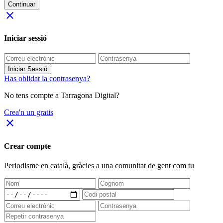
Continuar
close
Iniciar sessió
Iniciar Sessió
Has oblidat la contrasenya?
No tens compte a Tarragona Digital?
Crea'n un gratis
close
Crear compte
Periodisme
en català
, gràcies a una comunitat de gent com tu