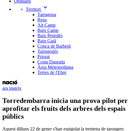
Obituaris
expand_more
Territori
Tarragona
Reus
Alt Camp
Baix Camp
Baix Penedès
Baix Gaià
Conca de Barberà
Tarragonès
Priorat
Costa Daurada
Àrea Metropolitana
Terres de l'Ebre
ara mateix
Torredembarra inicia una prova pilot per
aprofitar els fruits dels arbres dels espais
públics
Aquest dilluns 22 de gener s'han espigolat la trentena de tarongers