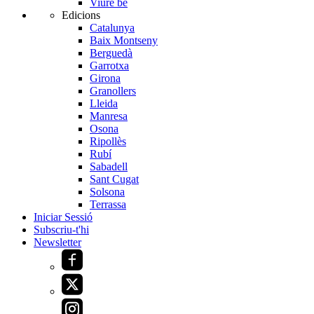
Viure bé
Edicions
Catalunya
Baix Montseny
Berguedà
Garrotxa
Girona
Granollers
Lleida
Manresa
Osona
Ripollès
Rubí
Sabadell
Sant Cugat
Solsona
Terrassa
Iniciar Sessió
Subscriu-t'hi
Newsletter