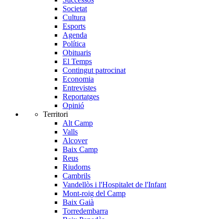
Societat
Cultura
Esports
Agenda
Política
Obituaris
El Temps
Contingut patrocinat
Economia
Entrevistes
Reportatges
Opinió
Territori
Alt Camp
Valls
Alcover
Baix Camp
Reus
Riudoms
Cambrils
Vandellòs i l'Hospitalet de l'Infant
Mont-roig del Camp
Baix Gaià
Torredembarra