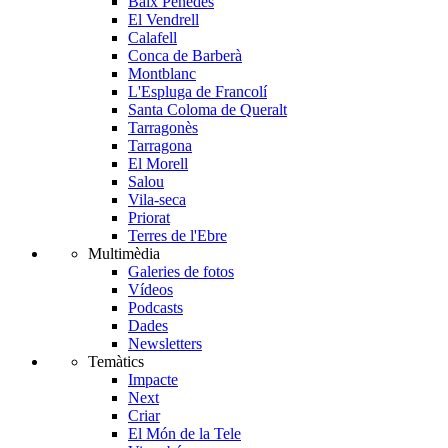
Baix Penedès
El Vendrell
Calafell
Conca de Barberà
Montblanc
L'Espluga de Francolí
Santa Coloma de Queralt
Tarragonès
Tarragona
El Morell
Salou
Vila-seca
Priorat
Terres de l'Ebre
Multimèdia
Galeries de fotos
Vídeos
Podcasts
Dades
Newsletters
Temàtics
Impacte
Next
Criar
El Món de la Tele