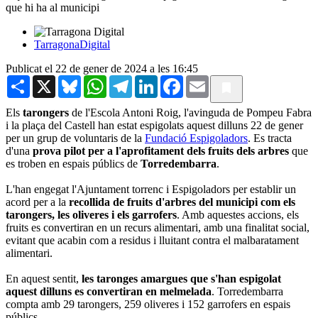
que hi ha al municipi
TarragonaDigital
Publicat el 22 de gener de 2024 a les 16:45
Share
X
Bluesky
WhatsApp
Telegram
LinkedIn
Facebook
Email
Els
tarongers
de l'Escola Antoni Roig, l'avinguda de Pompeu Fabra
i la plaça del Castell han estat espigolats aquest dilluns 22 de gener
per un grup de voluntaris de la
Fundació Espigoladors
. Es tracta
d'una
prova pilot per a l'aprofitament dels fruits dels arbres
que
es troben en espais públics de
Torredembarra
.
L'han engegat l'Ajuntament torrenc i Espigoladors per establir un
acord per a la
recollida de fruits d'arbres del municipi com els
tarongers, les oliveres i els garrofers
. Amb aquestes accions, els
fruits es convertiran en un recurs alimentari, amb una finalitat social,
evitant que acabin com a residus i lluitant contra el malbaratament
alimentari.
En aquest sentit,
les taronges amargues que s'han espigolat
aquest dilluns es convertiran en melmelada
. Torredembarra
compta amb 29 tarongers, 259 oliveres i 152 garrofers en espais
públics.