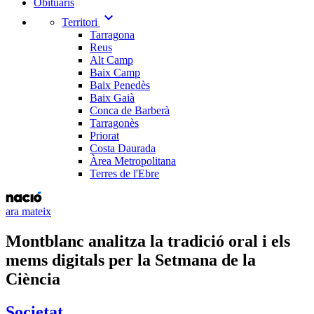
Obituaris
expand_more
Territori
Tarragona
Reus
Alt Camp
Baix Camp
Baix Penedès
Baix Gaià
Conca de Barberà
Tarragonès
Priorat
Costa Daurada
Àrea Metropolitana
Terres de l'Ebre
ara mateix
Montblanc analitza la tradició oral i els
mems digitals per la Setmana de la
Ciència
Societat