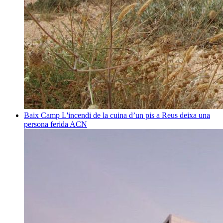
Baix Camp
L'incendi de la cuina d’un pis a Reus deixa una
persona ferida
ACN