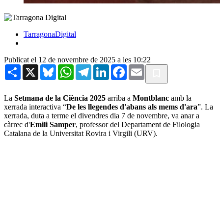
TarragonaDigital
Publicat el 12 de novembre de 2025 a les 10:22
Share
X
Bluesky
WhatsApp
Telegram
LinkedIn
Facebook
Email
La
Setmana de la Ciència 2025
arriba a
Montblanc
amb la
xerrada interactiva “
De les llegendes d'abans als mems d'ara
”. La
xerrada, duta a terme el divendres dia 7 de novembre, va anar a
càrrec d'
Emili Samper
, professor del Departament de Filologia
Catalana de la Universitat Rovira i Virgili (URV).