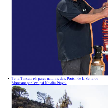
Terra
Tancats els parcs naturals dels Ports i de la Serra de
Montsant per l'eclipsi
Natàlia Pinyol