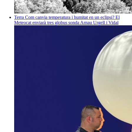
Terra
Com canvia temperatura i humitat en un eclipsi? El
Meteocat enviarà tres globus sonda
Arnau Urgell i Vidal