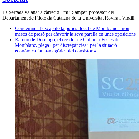
La xerrada va anar a càrrec d'Emili Samper, professor del
Departament de Filologia Catalana de la Universitat Rovira i Virgili
Condemnen l'excap de la policia local de Montblanc a nou
mesos de presó per afavorir la seva parella en unes oposicions
Ramon de Domingo, el regidor de Cultura i Festes de
Montblanc, plega «per discrepàncies i per la situació
econòmica fantasmagòrica del consistori»