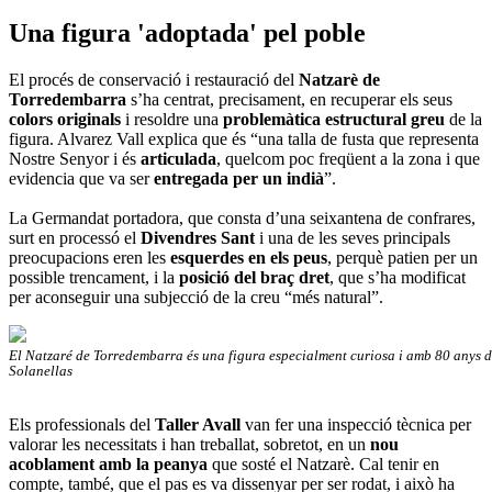
Una figura 'adoptada' pel poble
El procés de conservació i restauració del
Natzarè de
Torredembarra
s’ha centrat, precisament, en recuperar els seus
colors originals
i resoldre una
problemàtica estructural greu
de la
figura. Alvarez Vall explica que és “una talla de fusta que representa
Nostre Senyor i és
articulada
, quelcom poc freqüent a la zona i que
evidencia que va ser
entregada per un indià
”.
La Germandat portadora, que consta d’una seixantena de confrares,
surt en processó el
Divendres Sant
i una de les seves principals
preocupacions eren les
esquerdes en els peus
, perquè patien per un
possible trencament, i la
posició del braç dret
, que s’ha modificat
per aconseguir una subjecció de la creu “més natural”.
El Natzaré de Torredembarra és una figura especialment curiosa i amb 80 anys d
Solanellas
Els professionals del
Taller Avall
van fer una inspecció tècnica per
valorar les necessitats i han treballat, sobretot, en un
nou
acoblament amb la peanya
que sosté el Natzarè. Cal tenir en
compte, també, que el pas es va dissenyar per ser rodat, i això ha