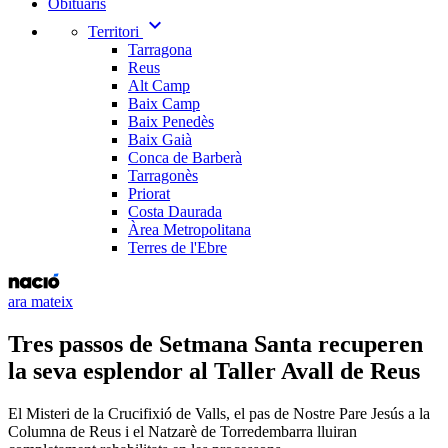
Obituaris
expand_more
Territori
Tarragona
Reus
Alt Camp
Baix Camp
Baix Penedès
Baix Gaià
Conca de Barberà
Tarragonès
Priorat
Costa Daurada
Àrea Metropolitana
Terres de l'Ebre
ara mateix
Tres passos de Setmana Santa recuperen
la seva esplendor al Taller Avall de Reus
El Misteri de la Crucifixió de Valls, el pas de Nostre Pare Jesús a la
Columna de Reus i el Natzarè de Torredembarra lluiran