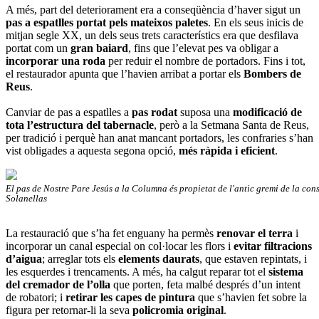
A més, part del deteriorament era a conseqüència d’haver sigut un
pas a espatlles portat pels mateixos paletes
. En els seus inicis de
mitjan segle XX, un dels seus trets característics era que desfilava
portat com un
gran baiard
, fins que l’elevat pes va obligar a
incorporar una roda
per reduir el nombre de portadors. Fins i tot,
el restaurador apunta que l’havien arribat a portar els
Bombers de
Reus
.
Canviar de pas a espatlles a
pas rodat
suposa una
modificació de
tota l’estructura del tabernacle
, però a la Setmana Santa de Reus,
per tradició i perquè han anat mancant portadors, les confraries s’han
vist obligades a aquesta segona opció,
més ràpida i eficient
.
El pas de Nostre Pare Jesús a la Columna és propietat de l'antic gremi de la con
Solanellas
La restauració que s’ha fet enguany ha permès
renovar el terra
i
incorporar un canal especial on col·locar les flors i
evitar filtracions
d’aigua
; arreglar tots els
elements daurats
, que estaven repintats, i
les esquerdes i trencaments. A més, ha calgut reparar tot el
sistema
del cremador de l’olla
que porten, feta malbé després d’un intent
de robatori; i
retirar les capes de pintura
que s’havien fet sobre la
figura per retornar-li la seva
policromia original
.