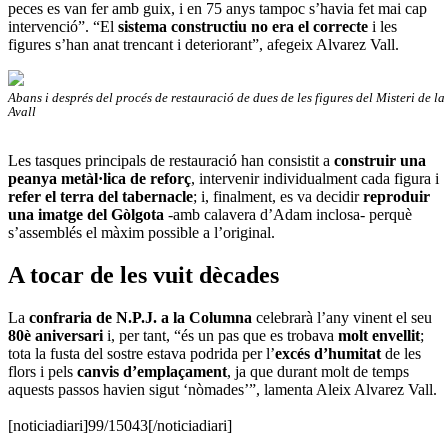
peces es van fer amb guix, i en 75 anys tampoc s’havia fet mai cap
intervenció”. “El
sistema constructiu no era el correcte
i les
figures s’han anat trencant i deteriorant”, afegeix Alvarez Vall.
Abans i després del procés de restauració de dues de les figures del Misteri de la
Avall
Les tasques principals de restauració han consistit a
construir una
peanya metàl·lica de reforç
, intervenir individualment cada figura i
refer el terra del tabernacle
; i, finalment, es va decidir
reproduir
una imatge del Gòlgota
-amb calavera d’Adam inclosa- perquè
s’assemblés el màxim possible a l’original.
A tocar de les vuit dècades
La
confraria de N.P.J. a la Columna
celebrarà l’any vinent el seu
80è aniversari
i, per tant, “és un pas que es trobava
molt envellit
;
tota la fusta del sostre estava podrida per l’
excés d’humitat
de les
flors i pels
canvis d’emplaçament
, ja que durant molt de temps
aquests passos havien sigut ‘nòmades’”, lamenta Aleix Alvarez Vall.
[noticiadiari]99/15043[/noticiadiari]