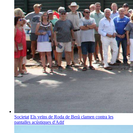
Societat
Els veïns de Roda de Berà clamen contra les
pantalles acústiques d'Adif