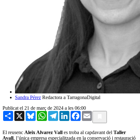
Sandra Pérez
Redactora a TarragonaDigital
Publicat el 21 de març de 2024 a les 06:00
Share
X
Bluesky
WhatsApp
Telegram
LinkedIn
Facebook
Email
El reusenc
Aleix Alvarez Vall
es troba al capdavant del
Taller
Avall
, l’única empresa especialitzada en la conservació i restauració