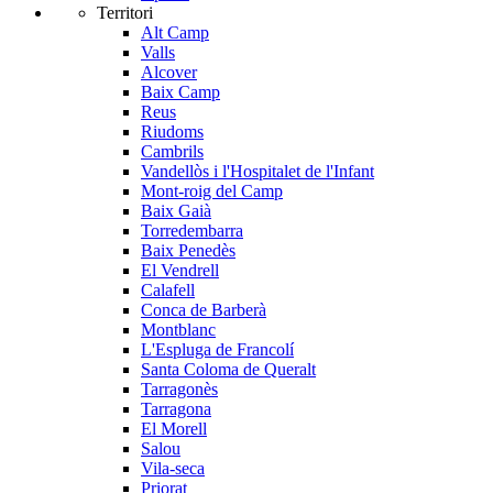
Territori
Alt Camp
Valls
Alcover
Baix Camp
Reus
Riudoms
Cambrils
Vandellòs i l'Hospitalet de l'Infant
Mont-roig del Camp
Baix Gaià
Torredembarra
Baix Penedès
El Vendrell
Calafell
Conca de Barberà
Montblanc
L'Espluga de Francolí
Santa Coloma de Queralt
Tarragonès
Tarragona
El Morell
Salou
Vila-seca
Priorat