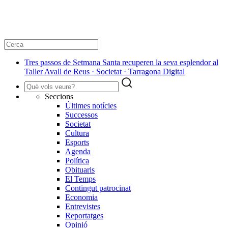
Tres passos de Setmana Santa recuperen la seva esplendor al
Taller Avall de Reus · Societat · Tarragona Digital
Seccions
Últimes notícies
Successos
Societat
Cultura
Esports
Agenda
Política
Obituaris
El Temps
Contingut patrocinat
Economia
Entrevistes
Reportatges
Opinió