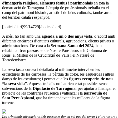
d'
imatgeria religiosa, elements festius i patrimonials
en tota la
demarcació de Tarragona. L’equip de professionals treballa en el
camp del patrimoni històric, artístic i de béns culturals, també arreu
del territori català i espanyol.
[noticiadiari]99/14729[/noticiadiari]
A més, ho fan amb una
agenda a un o dos anys vista
, d’acord amb
diferents encàrrecs d’entitats culturals, agrupacions, clients privats o
administracions. De cara a la
Setmana Santa del 2024
, han
rehabilitat
tres passos
: el de Nostre Pare Jesús a la Columna de
Reus, el Misteri de la Crucifixió de Valls i el Natzarè de
Torredembarra.
La seva tasca curosa i detallada al mil·límetre intervé en les
estructures de les carrosses; la pèrdua de color, les esquerdes i altres
danys de les escultures; i permet que
les figures recuperin de nou
“la seva vida”
. Aquests treballs no haurien estat possibles sense
subvencions de la
Diputació de Tarragona
, per ajudar a finançar el
projecte de les confraries reusenca i vallenca; i la
parròquia de
Sant Pere Apòstol
, que ha tirat endavant les millores de la figura
torrenca.
Les principals afectacions dels passos es donen pel pas del temps i el transport a