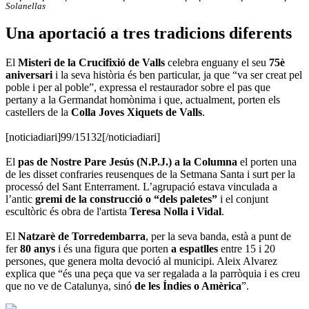
Solanellas
Una aportació a tres tradicions diferents
El
Misteri de la Crucifixió de Valls
celebra enguany el seu
75è
aniversari
i la seva història és ben particular, ja que “va ser creat pel
poble i per al poble”, expressa el restaurador sobre el pas que
pertany a la Germandat homònima i que, actualment, porten els
castellers de la
Colla Jov
es
Xiquets de Valls
.
[noticiadiari]99/15132[/noticiadiari]
El
pas de Nostre Pare Jesús (N.P.J.) a la Columna
el porten una
de les disset confraries reusenques de la Setmana Santa i surt per la
processó del Sant Enterrament. L’agrupació estava vinculada a
l’antic
gremi de la construcció o “dels paletes”
i el conjunt
escultòric és obra de l'artista
Teresa Nolla i Vidal
.
El
Natzarè de Torredembarra
, per la seva banda, està a punt de
fer
80 anys
i és una figura que porten
a espatlles
entre 15 i 20
persones, que genera molta devoció al municipi. Aleix Alvarez
explica que “és una peça que va ser regalada a la parròquia i es creu
que no ve de Catalunya, sinó
de les Índies o Amèrica
”.