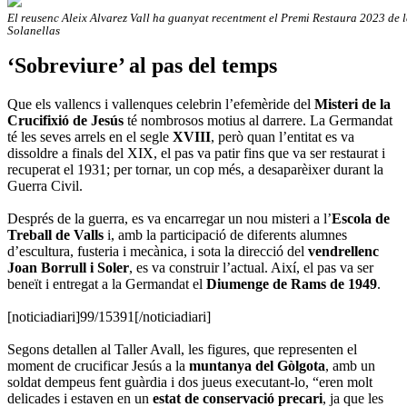
El reusenc Aleix Alvarez Vall ha guanyat recentment el Premi Restaura 2023 de l
Solanellas
‘Sobreviure’ al pas del temps
Que els vallencs i vallenques celebrin l’efemèride del
Misteri de la
Crucifixió de Jesús
té nombrosos motius al darrere. La Germandat
té les seves arrels en el segle
XVIII
, però quan l’entitat es va
dissoldre a finals del XIX, el pas va patir fins que va ser restaurat i
recuperat el 1931; per tornar, un cop més, a desaparèixer durant la
Guerra Civil.
Després de la guerra, es va encarregar un nou misteri a l’
Escola de
Treball de Valls
i, amb la participació de diferents alumnes
d’escultura, fusteria i mecànica, i sota la direcció del
vendrellenc
Joan Borrull i Soler
, es va construir l’actual. Així, el pas va ser
beneït i entregat a la Germandat el
Diumenge de Rams de 1949
.
[noticiadiari]99/15391[/noticiadiari]
Segons detallen al Taller Avall, les figures, que representen el
moment de crucificar Jesús a la
muntanya del Gòlgota
, amb un
soldat dempeus fent guàrdia i dos jueus executant-lo, “eren molt
delicades i estaven en un
estat de conservació precari
, ja que les