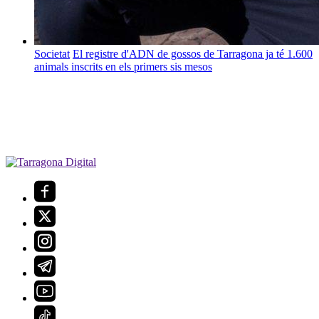
Societat
El registre d'ADN de gossos de Tarragona ja té 1.600
animals inscrits en els primers sis mesos