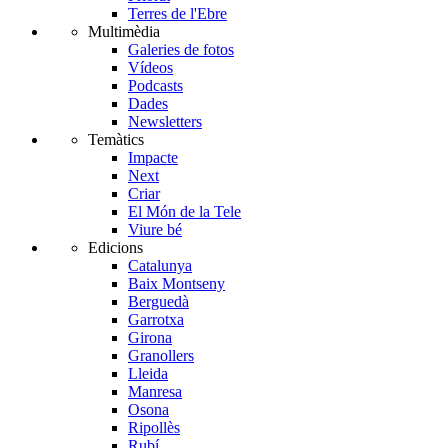
Terres de l'Ebre
Multimèdia
Galeries de fotos
Vídeos
Podcasts
Dades
Newsletters
Temàtics
Impacte
Next
Criar
El Món de la Tele
Viure bé
Edicions
Catalunya
Baix Montseny
Berguedà
Garrotxa
Girona
Granollers
Lleida
Manresa
Osona
Ripollès
Rubí