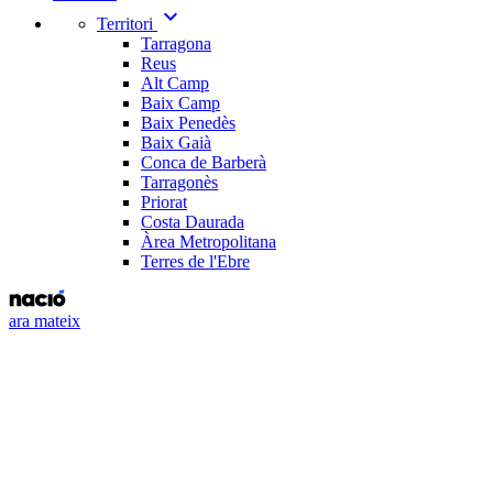
expand_more
Territori
Tarragona
Reus
Alt Camp
Baix Camp
Baix Penedès
Baix Gaià
Conca de Barberà
Tarragonès
Priorat
Costa Daurada
Àrea Metropolitana
Terres de l'Ebre
ara mateix