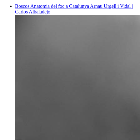
Boscos
Anatomia del foc a Catalunya
Arnau Urgell i Vidal |
Carlos Albaladejo