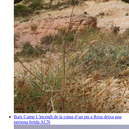
Baix Camp
L'incendi de la cuina d’un pis a Reus deixa una
persona ferida
ACN