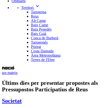
Obituaris
expand_more
Territori
Tarragona
Reus
Alt Camp
Baix Camp
Baix Penedès
Baix Gaià
Conca de Barberà
Tarragonès
Priorat
Costa Daurada
Àrea Metropolitana
Terres de l'Ebre
ara mateix
Últims dies per presentar propostes als
Pressupostos Participatius de Reus
Societat