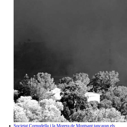
Societat
Cornudella i la Morera de Montsant tancaran els