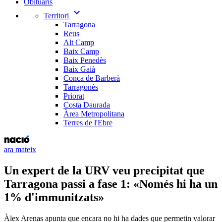
Obituaris
expand_more
Territori
Tarragona
Reus
Alt Camp
Baix Camp
Baix Penedès
Baix Gaià
Conca de Barberà
Tarragonès
Priorat
Costa Daurada
Àrea Metropolitana
Terres de l'Ebre
ara mateix
Un expert de la URV veu precipitat que
Tarragona passi a fase 1: «Només hi ha un
1% d'immunitzats»
Àlex Arenas apunta que encara no hi ha dades que permetin valorar