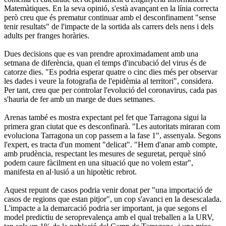
Matemàtiques. En la seva opinió, s'està avançant en la línia correcta
però creu que és prematur continuar amb el desconfinament "sense
tenir resultats" de l'impacte de la sortida als carrers dels nens i dels
adults per franges horàries.
Dues decisions que es van prendre aproximadament amb una
setmana de diferència, quan el temps d'incubació del virus és de
catorze dies. "Es podria esperar quatre o cinc dies més per observar
les dades i veure la fotografia de l'epidèmia al territori", considera.
Per tant, creu que per controlar l'evolució del coronavirus, cada pas
s'hauria de fer amb un marge de dues setmanes.
Arenas també es mostra expectant pel fet que Tarragona sigui la
primera gran ciutat que es desconfinarà. "Les autoritats miraran com
evoluciona Tarragona un cop passem a la fase 1", assenyala. Segons
l'expert, es tracta d'un moment "delicat". "Hem d'anar amb compte,
amb prudència, respectant les mesures de seguretat, perquè sinó
podem caure fàcilment en una situació que no volem estar",
manifesta en al·lusió a un hipotètic rebrot.
Aquest repunt de casos podria venir donat per "una importació de
casos de regions que estan pitjor", un cop s'avanci en la desescalada.
L'impacte a la demarcació podria ser important, ja que segons el
model predictiu de seroprevalença amb el qual treballen a la URV,