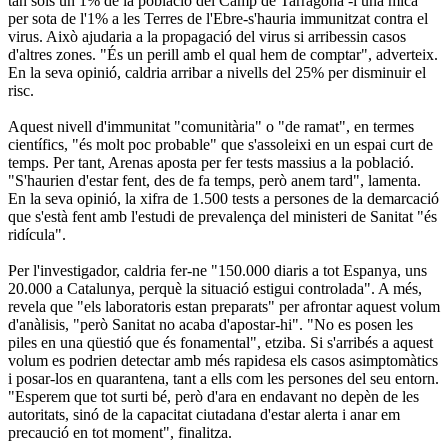
tan sols un 1% de la població del Camp de Tarragona -i una mica
per sota de l'1% a les Terres de l'Ebre-s'hauria immunitzat contra el
virus. Això ajudaria a la propagació del virus si arribessin casos
d'altres zones. "És un perill amb el qual hem de comptar", adverteix.
En la seva opinió, caldria arribar a nivells del 25% per disminuir el
risc.
Aquest nivell d'immunitat "comunitària" o "de ramat", en termes
científics, "és molt poc probable" que s'assoleixi en un espai curt de
temps. Per tant, Arenas aposta per fer tests massius a la població.
"S'haurien d'estar fent, des de fa temps, però anem tard", lamenta.
En la seva opinió, la xifra de 1.500 tests a persones de la demarcació
que s'està fent amb l'estudi de prevalença del ministeri de Sanitat "és
ridícula".
Per l'investigador, caldria fer-ne "150.000 diaris a tot Espanya, uns
20.000 a Catalunya, perquè la situació estigui controlada". A més,
revela que "els laboratoris estan preparats" per afrontar aquest volum
d'anàlisis, "però Sanitat no acaba d'apostar-hi". "No es posen les
piles en una qüestió que és fonamental", etziba. Si s'arribés a aquest
volum es podrien detectar amb més rapidesa els casos asimptomàtics
i posar-los en quarantena, tant a ells com les persones del seu entorn.
"Esperem que tot surti bé, però d'ara en endavant no depèn de les
autoritats, sinó de la capacitat ciutadana d'estar alerta i anar em
precaució en tot moment", finalitza.