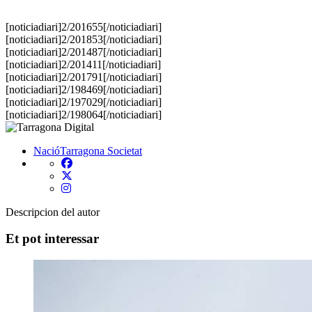
[noticiadiari]2/201655[/noticiadiari]
[noticiadiari]2/201853[/noticiadiari]
[noticiadiari]2/201487[/noticiadiari]
[noticiadiari]2/201411[/noticiadiari]
[noticiadiari]2/201791[/noticiadiari]
[noticiadiari]2/198469[/noticiadiari]
[noticiadiari]2/197029[/noticiadiari]
[noticiadiari]2/198064[/noticiadiari]
NacióTarragona
Societat
Descripcion del autor
Et pot interessar