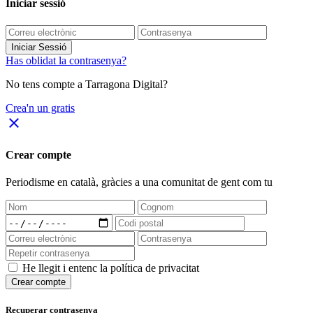
Iniciar sessió
Iniciar Sessió
Has oblidat la contrasenya?
No tens compte a Tarragona Digital?
Crea'n un gratis
close
Crear compte
Periodisme
en català
, gràcies a una comunitat de gent com tu
He llegit i entenc la política de privacitat
Crear compte
Recuperar contrasenya