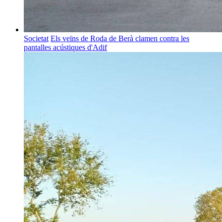
Societat
Els veïns de Roda de Berà clamen contra les
pantalles acústiques d'Adif