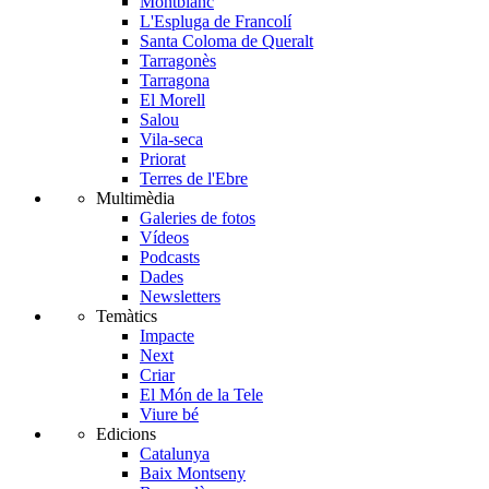
Montblanc
L'Espluga de Francolí
Santa Coloma de Queralt
Tarragonès
Tarragona
El Morell
Salou
Vila-seca
Priorat
Terres de l'Ebre
Multimèdia
Galeries de fotos
Vídeos
Podcasts
Dades
Newsletters
Temàtics
Impacte
Next
Criar
El Món de la Tele
Viure bé
Edicions
Catalunya
Baix Montseny