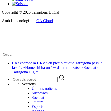
Copyright © 2026 Tarragona Digital
Amb la tecnologia de
OA Cloud
Un expert de la URV veu precipitat que Tarragona passi a
fase 1: «Només hi ha un 1% d'immunitzats» · Societat ·
Tarragona Digital
Seccions
Últimes notícies
Successos
Societat
Cultura
Esports
Agenda