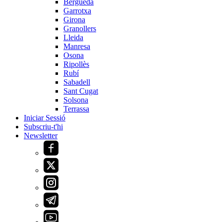
Berguedà
Garrotxa
Girona
Granollers
Lleida
Manresa
Osona
Ripollès
Rubí
Sabadell
Sant Cugat
Solsona
Terrassa
Iniciar Sessió
Subscriu-t'hi
Newsletter