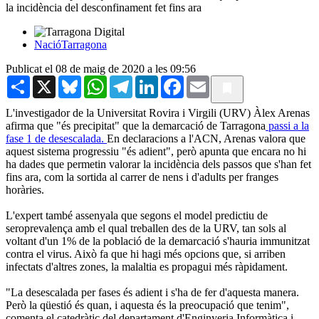
la incidència del desconfinament fet fins ara
NacióTarragona
Publicat el 08 de maig de 2020 a les 09:56
Share
X
Bluesky
WhatsApp
Telegram
LinkedIn
Facebook
Email
L'investigador de la Universitat Rovira i Virgili (URV) Àlex Arenas
afirma que "és precipitat" que la demarcació de Tarragona
passi a la
fase 1 de desescalada.
En declaracions a l'ACN, Arenas valora que
aquest sistema progressiu "és adient", però apunta que encara no hi
ha dades que permetin valorar la incidència dels passos que s'han fet
fins ara, com la sortida al carrer de nens i d'adults per franges
horàries.
L'expert també assenyala que segons el model predictiu de
seroprevalença amb el qual treballen des de la URV, tan sols al
voltant d'un 1% de la població de la demarcació s'hauria immunitzat
contra el virus. Això fa que hi hagi més opcions que, si arriben
infectats d'altres zones, la malaltia es propagui més ràpidament.
"La desescalada per fases és adient i s'ha de fer d'aquesta manera.
Però la qüestió és quan, i aquesta és la preocupació que tenim",
comenta el catedràtic del departament d'Enginyeria Informàtica i