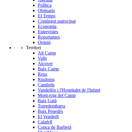
Política
Obituaris
El Temps
Contingut patrocinat
Economia
Entrevistes
Reportatges
Opinió
Territori
Alt Camp
Valls
Alcover
Baix Camp
Reus
Riudoms
Cambrils
Vandellòs i l'Hospitalet de l'Infant
Mont-roig del Camp
Baix Gaià
Torredembarra
Baix Penedès
El Vendrell
Calafell
Conca de Barberà