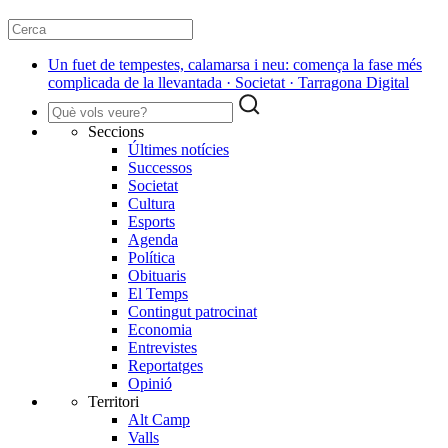
Un fuet de tempestes, calamarsa i neu: comença la fase més
complicada de la llevantada · Societat · Tarragona Digital
Seccions
Últimes notícies
Successos
Societat
Cultura
Esports
Agenda
Política
Obituaris
El Temps
Contingut patrocinat
Economia
Entrevistes
Reportatges
Opinió
Territori
Alt Camp
Valls