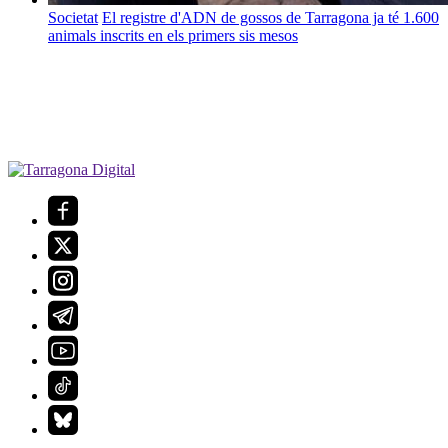
Societat
El registre d'ADN de gossos de Tarragona ja té 1.600
animals inscrits en els primers sis mesos