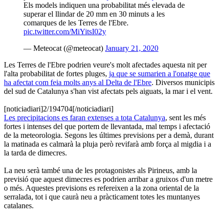
Els models indiquen una probabilitat més elevada de
superar el llindar de 20 mm en 30 minuts a les
comarques de les Terres de l'Ebre.
pic.twitter.com/MiYitsI02y
— Meteocat (@meteocat)
January 21, 2020
Les Terres de l'Ebre podrien veure's molt afectades aquesta nit per
l'alta probabilitat de fortes pluges,
ja que se sumarien a l'onatge que
ha afectat com feia molts anys al Delta de l'Ebre
. Diversos municipis
del sud de Catalunya s'han vist afectats pels aiguats, la mar i el vent.
[noticiadiari]2/194704[/noticiadiari]
Les precipitacions es faran extenses a tota Catalunya
, sent les més
fortes i intenses del que portem de llevantada, mal temps i afectació
de la meteorologia. Segons les últimes previsions per a demà, durant
la matinada es calmarà la pluja però revifarà amb força al migdia i a
la tarda de dimecres.
La neu serà també una de les protagonistes als Pirineus, amb la
previsió que aquest dimecres es podrien arribar a gruixos d'un metre
o més. Aquestes previsions es refereixen a la zona oriental de la
serralada, tot i que caurà neu a pràcticament totes les muntanyes
catalanes.