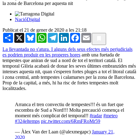
la zona de Barcelona per aquesta nit
NacióDigital
Publicat el 21 de gener de 2020 a les 21:18
Share
X
Bluesky
WhatsApp
Telegram
LinkedIn
Facebook
Email
La llevantada no s'atura. I alguns dels seus efectes més perjudicials
es podrien produir en les properes hores
amb una fuetada de
tempestes que aniran de sud a nord de tot el territori català. El
temporal Glòria acabarà de donar les seves últimes embranzides més
intenses aquesta nit, quan s'esperen fortes pluges a tot el litoral català
i zona central, amb tempestes i calamarses per la zona de Barcelona.
Prop de la capital, a més, hi ha risc de fortes tempestes molt
localitzades.
Arranca el tren convectiu de tempestes!!! és un fuet que
escombra de Sud a Nord!!! Molta precaució comença el
moment més complicat del temporal!!
#radar
#meteo
#324eltemps
pic.twitter.com/6RmFRoMr59
— Àlex Van der Laan (@alexmegapc)
January 21,
2020