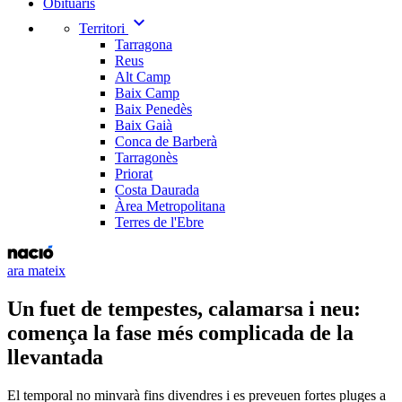
Obituaris
expand_more
Territori
Tarragona
Reus
Alt Camp
Baix Camp
Baix Penedès
Baix Gaià
Conca de Barberà
Tarragonès
Priorat
Costa Daurada
Àrea Metropolitana
Terres de l'Ebre
ara mateix
Un fuet de tempestes, calamarsa i neu:
comença la fase més complicada de la
llevantada
El temporal no minvarà fins divendres i es preveuen fortes pluges a