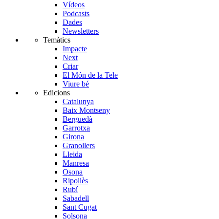
Vídeos
Podcasts
Dades
Newsletters
Temàtics
Impacte
Next
Criar
El Món de la Tele
Viure bé
Edicions
Catalunya
Baix Montseny
Berguedà
Garrotxa
Girona
Granollers
Lleida
Manresa
Osona
Ripollès
Rubí
Sabadell
Sant Cugat
Solsona