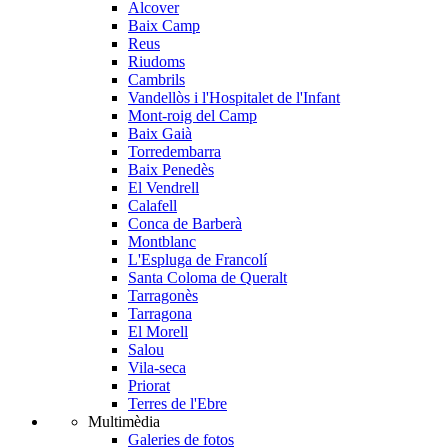
Alcover
Baix Camp
Reus
Riudoms
Cambrils
Vandellòs i l'Hospitalet de l'Infant
Mont-roig del Camp
Baix Gaià
Torredembarra
Baix Penedès
El Vendrell
Calafell
Conca de Barberà
Montblanc
L'Espluga de Francolí
Santa Coloma de Queralt
Tarragonès
Tarragona
El Morell
Salou
Vila-seca
Priorat
Terres de l'Ebre
Multimèdia
Galeries de fotos