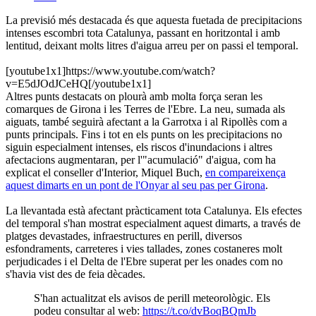
La previsió més destacada és que aquesta fuetada de precipitacions
intenses escombri tota Catalunya, passant en horitzontal i amb
lentitud, deixant molts litres d'aigua arreu per on passi el temporal.
[youtube1x1]https://www.youtube.com/watch?
v=E5dJOdJCeHQ[/youtube1x1]
Altres punts destacats on plourà amb molta força seran les
comarques de Girona i les Terres de l'Ebre. La neu, sumada als
aiguats, també seguirà afectant a la Garrotxa i al Ripollès com a
punts principals. Fins i tot en els punts on les precipitacions no
siguin especialment intenses, els riscos d'inundacions i altres
afectacions augmentaran, per l'"acumulació" d'aigua, com ha
explicat el conseller d'Interior, Miquel Buch,
en compareixença
aquest dimarts en un pont de l'Onyar al seu pas per Girona
.
La llevantada està afectant pràcticament tota Catalunya. Els efectes
del temporal s'han mostrat especialment aquest dimarts, a través de
platges devastades, infraestructures en perill, diversos
esfondraments, carreteres i vies tallades, zones costaneres molt
perjudicades i el Delta de l'Ebre superat per les onades com no
s'havia vist des de feia dècades.
S'han actualitzat els avisos de perill meteorològic. Els
podeu consultar al web:
https://t.co/dvBoqBQmJb