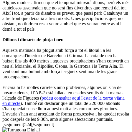
Alguns models afirmen que el temporal minvarà dijous, però els més
cautelosos assenyalen que no serà fins divendres que remeti del tot.
Així i tot, a partir de dissabte es preveu que passi però Catalunya un
altre front que deixaria altres ruixats. Unes precipitacions que, no
obstant, no tindrien res a veure amb el que es veuran entre avui i
demà a tot el país.
Dilluns i dimarts de pluja i neu
Aquesta matinada ha plogut amb força a tot el litoral i a les
comarques d'interior de Barcelona i Girona. La cota de neu ha
baixat fins als 400 metres i aquestes precipitacions s'han convertit en
neu al Moianès, el Ripollès, Osona, la Garrotxa i la Terra Alta. El
vent continua bufant amb força i segueix sent una de les grans
preocupacions.
Encara hi ha moltes carreters amb problemes, algunes on s'ha de
posar cadenes, i l'AP-7 està tallada en els dos sentits de la marxa a
l'alçada de Figueres (
podeu consultar aquí l'estat de la xarxa viària
en directe
). També cal destacar que un total de 220.000 abonats
s'han quedat sense llum aquest matí a les comarques gironines.
L'avaria s'han anat arreglant de forma progressiva i ha quedat resolta
poc després de les 9.30h, amb algunes afectacions puntuals.
[seguiment]524[/seguiment]