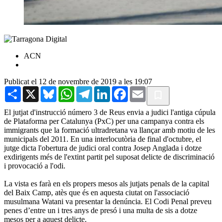
ACN
Publicat el 12 de novembre de 2019 a les 19:07
Share
X
Bluesky
WhatsApp
Telegram
LinkedIn
Facebook
Email
El jutjat d'instrucció número 3 de Reus envia a judici l'antiga cúpula
de Plataforma per Catalunya (PxC) per una campanya contra els
immigrants que la formació ultradretana va llançar amb motiu de les
municipals del 2011. En una interlocutòria de final d'octubre, el
jutge dicta l'obertura de judici oral contra Josep Anglada i dotze
exdirigents més de l'extint partit pel suposat delicte de discriminació
i provocació a l'odi.
La vista es farà en els propers mesos als jutjats penals de la capital
del Baix Camp, atès que és en aquesta ciutat on l'associació
musulmana Watani va presentar la denúncia. El Codi Penal preveu
penes d’entre un i tres anys de presó i una multa de sis a dotze
mesos per a aquest delicte.