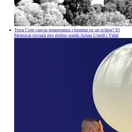
Terra
Com canvia temperatura i humitat en un eclipsi? El
Meteocat enviarà tres globus sonda
Arnau Urgell i Vidal