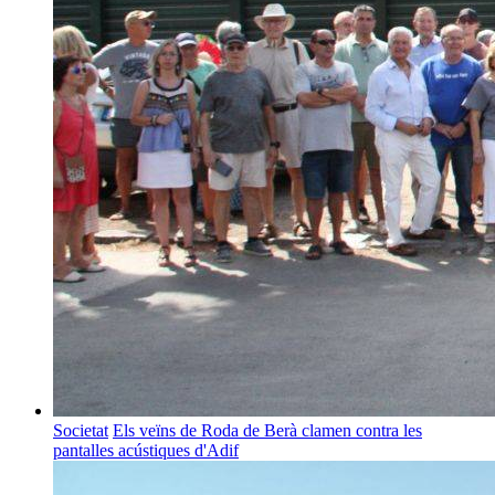
Societat
Els veïns de Roda de Berà clamen contra les
pantalles acústiques d'Adif