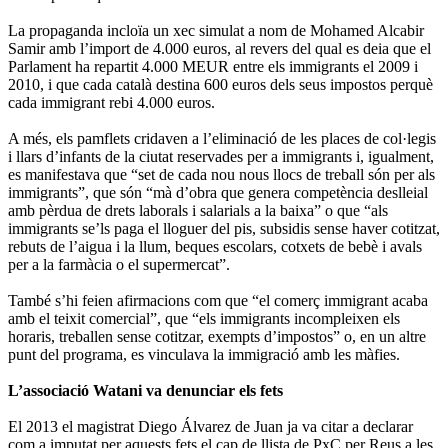
La propaganda incloïa un xec simulat a nom de Mohamed Alcabir
Samir amb l’import de 4.000 euros, al revers del qual es deia que el
Parlament ha repartit 4.000 MEUR entre els immigrants el 2009 i
2010, i que cada català destina 600 euros dels seus impostos perquè
cada immigrant rebi 4.000 euros.
A més, els pamflets cridaven a l’eliminació de les places de col·legis
i llars d’infants de la ciutat reservades per a immigrants i, igualment,
es manifestava que “set de cada nou nous llocs de treball són per als
immigrants”, que són “mà d’obra que genera competència deslleial
amb pèrdua de drets laborals i salarials a la baixa” o que “als
immigrants se’ls paga el lloguer del pis, subsidis sense haver cotitzat,
rebuts de l’aigua i la llum, beques escolars, cotxets de bebè i avals
per a la farmàcia o el supermercat”.
També s’hi feien afirmacions com que “el comerç immigrant acaba
amb el teixit comercial”, que “els immigrants incompleixen els
horaris, treballen sense cotitzar, exempts d’impostos” o, en un altre
punt del programa, es vinculava la immigració amb les màfies.
L’associació Watani va denunciar els fets
El 2013 el magistrat Diego Álvarez de Juan ja va citar a declarar
com a imputat per aquests fets el cap de llista de PxC per Reus a les