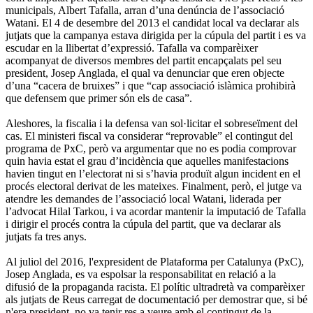
municipals, Albert Tafalla, arran d’una denúncia de l’associació
Watani. El 4 de desembre del 2013 el candidat local va declarar als
jutjats que la campanya estava dirigida per la cúpula del partit i es va
escudar en la llibertat d’expressió. Tafalla va comparèixer
acompanyat de diversos membres del partit encapçalats pel seu
president, Josep Anglada, el qual va denunciar que eren objecte
d’una “cacera de bruixes” i que “cap associació islàmica prohibirà
que defensem que primer són els de casa”.
Aleshores, la fiscalia i la defensa van sol·licitar el sobreseïment del
cas. El ministeri fiscal va considerar “reprovable” el contingut del
programa de PxC, però va argumentar que no es podia comprovar
quin havia estat el grau d’incidència que aquelles manifestacions
havien tingut en l’electorat ni si s’havia produït algun incident en el
procés electoral derivat de les mateixes. Finalment, però, el jutge va
atendre les demandes de l’associació local Watani, liderada per
l’advocat Hilal Tarkou, i va acordar mantenir la imputació de Tafalla
i dirigir el procés contra la cúpula del partit, que va declarar als
jutjats fa tres anys.
Al juliol del 2016, l'expresident de Plataforma per Catalunya (PxC),
Josep Anglada, es va espolsar la responsabilitat en relació a la
difusió de la propaganda racista. El polític ultradretà va comparèixer
als jutjats de Reus carregat de documentació per demostrar que, si bé
n'era president, no va tenir res a veure amb el contingut de la