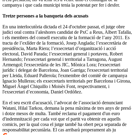
campanya i que cada municipi tenia la potestat per fer i desfer.
Tretze persones a la banqueta dels acusats
En una interlocutòria dictada el 24 d'octubre passat, el jutge obre
judici oral contra l’aleshores candidat de PxC a Reus, Albert Tafalla,
i els membres del consell executiu de la formació de l’any 2011. Es
tracta de l’exlíder de la formació, Josep Anglada; l’exsecretària de
presidència, Marta Riera; l’exsecretari d’organització i acció
electoral, David Parada; l’exsecretari general i portaveu, Robert
Hernando; l'exsecretari general i territorial a Tarragona, August
Armengol; l'exsecretària de les JIC, Mònica Lora; l'exsecretari
jurídic i delegat de Barcelona, Joan Garriga; l'exsecretari territorial
per Lleida, Eduard Pallerola; l'exmembre del comitè de campanya
Ignacio Mulleras; els exsecretaris territorials per Barcelona i Girona,
Miguel Ángel Chiquillo i Moisès Font, respectivament, i
l'exsecretari d’economia, Daniel Ordóñez.
En el seu escrit d'acusació, l’advocat de l’associació denunciant
Watani, Hilal Tarkou, demana la pena màxima de tres anys de presó
i dotze mesos de multa. També reclama el pagament d'un euro
d'indemnització per cada vot que el partit va obtenir en aquells
comicis, per la qual cosa el jutge també ha obert peça separada de
responsabilitat pecuniària. El cas arribarà properament als ju