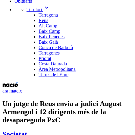
Obituaris
expand_more
Territori
Tarragona
Reus
Alt Camp
Baix Camp
Baix Penedès
Baix Gaià
Conca de Barberà
Tarragonès
Priorat
Costa Daurada
Àrea Metropolitana
Terres de l'Ebre
ara mateix
Un jutge de Reus envia a judici August
Armengol i 12 dirigents més de la
desapareguda PxC
Societat