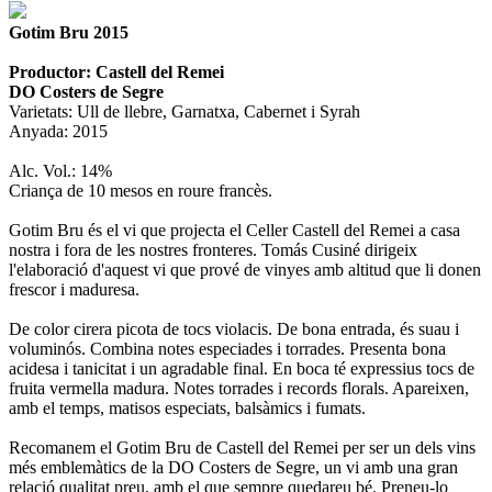
Gotim Bru 2015
Productor: Castell del Remei
DO Costers de Segre
Varietats: Ull de llebre, Garnatxa, Cabernet i Syrah
Anyada: 2015
Alc. Vol.: 14%
Criança de 10 mesos en roure francès.
Gotim Bru és el vi que projecta el Celler Castell del Remei a casa
nostra i fora de les nostres fronteres. Tomás Cusiné dirigeix
l'elaboració d'aquest vi que prové de vinyes amb altitud que li donen
frescor i maduresa.
De color cirera picota de tocs violacis. De bona entrada, és suau i
voluminós. Combina notes especiades i torrades. Presenta bona
acidesa i tanicitat i un agradable final. En boca té expressius tocs de
fruita vermella madura. Notes torrades i records florals. Apareixen,
amb el temps, matisos especiats, balsàmics i fumats.
Recomanem el Gotim Bru de Castell del Remei per ser un dels vins
més emblemàtics de la DO Costers de Segre, un vi amb una gran
relació qualitat preu, amb el que sempre quedareu bé. Preneu-lo