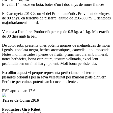
Envellit 14 mesos en bóta, botes d'un i dos anys de roure francès.
El Carenyeta 2013 és un vi del Priorat autèntic. Provinent de vinyes
de 80 anys, en terrenys de pissarra, altitud de 350-500 m. Orientades
majoritàriament a nord.
Verema a l'octubre. Producció per cep de 0.5 kg. a 1 kg. Maceració
de 30 dies amb la pell.
De color rubí, presenta unes potents aromes de melmelades de mora
i gerds, xocolata negra, herbes aromàtiques, canyella i nou moscada.
Notes molt marcades i plenes de fruita, pruna madura amb mineral,
notes herbàcies, bona estructura, textura vellutada, excel·lent
profunditat en un final llarg i potent. Molt bona persistència.
Escollim aquest vi perquè representa perfectament el terrer de
pissarres prioratí i per la seva versatilitat per maridar plats d'hivern.
Perfecte per cuines potents amb coccions lentes.
PVP aproximat: 17 €
Terrer de Coma 2016
Productor: Giró Ribot