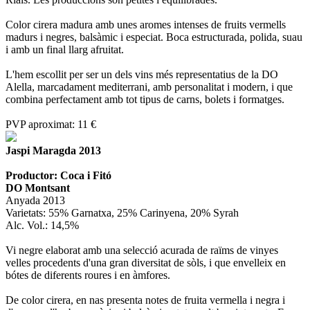
Color cirera madura amb unes aromes intenses de fruits vermells
madurs i negres, balsàmic i especiat. Boca estructurada, polida, suau
i amb un final llarg afruitat.
L'hem escollit per ser un dels vins més representatius de la DO
Alella, marcadament mediterrani, amb personalitat i modern, i que
combina perfectament amb tot tipus de carns, bolets i formatges.
PVP aproximat: 11 €
Jaspi Maragda 2013
Productor: Coca i Fitó
DO Montsant
Anyada 2013
Varietats: 55% Garnatxa, 25% Carinyena, 20% Syrah
Alc. Vol.: 14,5%
Vi negre elaborat amb una selecció acurada de raïms de vinyes
velles procedents d'una gran diversitat de sòls, i que envelleix en
bótes de diferents roures i en àmfores.
De color cirera, en nas presenta notes de fruita vermella i negra i