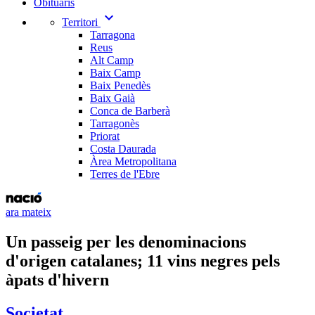
Obituaris
expand_more
Territori
Tarragona
Reus
Alt Camp
Baix Camp
Baix Penedès
Baix Gaià
Conca de Barberà
Tarragonès
Priorat
Costa Daurada
Àrea Metropolitana
Terres de l'Ebre
ara mateix
Un passeig per les denominacions
d'origen catalanes; 11 vins negres pels
àpats d'hivern
Societat