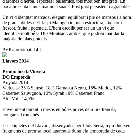
d'aromes d'herba, espècies i balsàmics, tots molt ben integrats. En
boca presenta tanins madurs i suaus. Post gust persistent i agradable.
Un vi d'identitat marcada, elegant, equilibrat i ple de matisos i alhora
de gran subtilesa. El Jaspi Maragda té bona estructura, així com
frescor, fruita i potència. L'hem escollit per ser un un vi que
identifica molt bé la DO Montsant, amb el que podreu maridar la
majoria de plats potents.
PVP aproximat: 14 €
Llavors 2014
Productor: laVinyeta
DO Empordà
Anyada 2014
Varietats: 35% Samsó, 18% Garnatxa Negra, 15% Merlot, 12%
Cabernet Sauvignon, 10% Syrah i 9% Cabernet Franc
Alc. Vol.: 14,5%
Envelliment durant 5 mesos en bótes noves de roure francès,
hongarès i romanès.
Les etiquetes del Llavors, dissenyades per Lluís Serra, reprodueixen
fragments de premsa local apareguts durant la temporada de cada