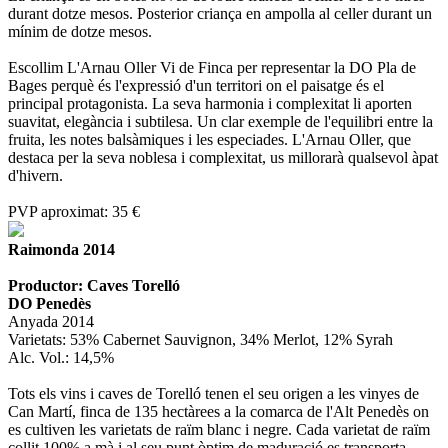
durant dotze mesos. Posterior criança en ampolla al celler durant un
mínim de dotze mesos.
Escollim L'Arnau Oller Vi de Finca per representar la DO Pla de
Bages perquè és l'expressió d'un territori on el paisatge és el
principal protagonista. La seva harmonia i complexitat li aporten
suavitat, elegància i subtilesa. Un clar exemple de l'equilibri entre la
fruita, les notes balsàmiques i les especiades. L'Arnau Oller, que
destaca per la seva noblesa i complexitat, us millorarà qualsevol àpat
d'hivern.
PVP aproximat: 35 €
Raimonda 2014
Productor: Caves Torelló
DO Penedès
Anyada 2014
Varietats: 53% Cabernet Sauvignon, 34% Merlot, 12% Syrah
Alc. Vol.: 14,5%
Tots els vins i caves de Torelló tenen el seu origen a les vinyes de
Can Martí, finca de 135 hectàrees a la comarca de l'Alt Penedès on
es cultiven les varietats de raïm blanc i negre. Cada varietat de raïm
collit 100% a mà i al seu punt òptim de maduració es transporta