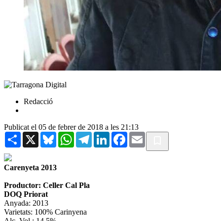
Redacció
Publicat el 05 de febrer de 2018 a les 21:13
Share
X
Bluesky
WhatsApp
Telegram
LinkedIn
Facebook
Email
Carenyeta 2013
Productor: Celler Cal Pla
DOQ Priorat
Anyada: 2013
Varietats: 100% Carinyena
Alc. Vol.: 14,5%