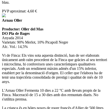
blau.
PVP aproximat: 4,60 €
Arnau Oller
Productor: Oller del Mas
DO Pla de Bages
Anyada 2014
Varietats: 90% Merlot, 10% Picapoll Negre
Alc. Vol.: 14,5%
Vi de Finca: Els vins sota aquesta distinció, han de ser elaborats
únicament amb raïm procedent de la Finca que gràcies al seu territori
i microclima, hi confereixen unes característiques qualitatives
especials. Amb un rendiment màxim admès d'un 15% inferior,
establert per la denominació d'origen. El celler que l'elabora ha de
tenir una trajectòria consolidada de prestigi i qualitat de més de 10
anys.
L'Arnau Oller Fermenta 10 dies a 22 °C amb llevats propis de la
Finca. Maceració de 15 a 30 dies amb dos remuntats diaris. No
s'utilitza premsa.
La criança és en bótes noves de roure francès d'Allier de 500 litres