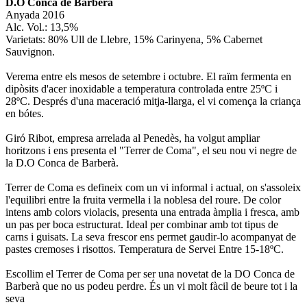
D.O Conca de Barberà
Anyada 2016
Alc. Vol.: 13,5%
Varietats: 80% Ull de Llebre, 15% Carinyena, 5% Cabernet
Sauvignon.
Verema entre els mesos de setembre i octubre. El raïm fermenta en
dipòsits d'acer inoxidable a temperatura controlada entre 25ºC i
28ºC. Després d'una maceració mitja-llarga, el vi comença la criança
en bótes.
Giró Ribot, empresa arrelada al Penedès, ha volgut ampliar
horitzons i ens presenta el "Terrer de Coma", el seu nou vi negre de
la D.O Conca de Barberà.
Terrer de Coma es defineix com un vi informal i actual, on s'assoleix
l'equilibri entre la fruita vermella i la noblesa del roure. De color
intens amb colors violacis, presenta una entrada àmplia i fresca, amb
un pas per boca estructurat. Ideal per combinar amb tot tipus de
carns i guisats. La seva frescor ens permet gaudir-lo acompanyat de
pastes cremoses i risottos. Temperatura de Servei Entre 15-18ºC.
Escollim el Terrer de Coma per ser una novetat de la DO Conca de
Barberà que no us podeu perdre. És un vi molt fàcil de beure tot i la
seva