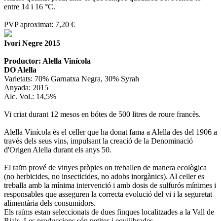
entre 14 i 16 °C.
PVP aproximat: 7,20 €
Ivori Negre 2015
Productor: Alella Vinícola
DO Alella
Varietats: 70% Garnatxa Negra, 30% Syrah
Anyada: 2015
Alc. Vol.: 14,5%
Vi criat durant 12 mesos en bótes de 500 litres de roure francès.
Alella Vinícola és el celler que ha donat fama a Alella des del 1906 a
través dels seus vins, impulsant la creació de la Denominació
d'Origen Alella durant els anys 50.
El raïm prové de vinyes pròpies on treballen de manera ecològica
(no herbicides, no insecticides, no adobs inorgànics). Al celler es
treballa amb la mínima intervenció i amb dosis de sulfurós mínimes i
responsables que asseguren la correcta evolució del vi i la seguretat
alimentària dels consumidors.
Els raïms estan seleccionats de dues finques localitzades a la Vall de
Rials. Les produccions són petites i equilibrades.