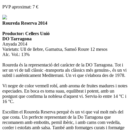
PVP aproximat: 7 €
Roureda Reserva 2014
Productor: Cellers Unió
DO Tarragona
Anyada 2014
Varietats: Ull de llebre, Garnatxa, Samsó Roure 12 mesos
Alc. Vol.: 13%
Roureda és la representació del caràcter de la DO Tarragona. Tot i
ser un vi de tall clàssic -transporta als clàssics més genuïns-, és un vi
subtil i autènticament Mediterrani. Un vi que s'elabora des de 1978.
Vi negre de color vermell robí, amb aroma de fruites madures i notes
especiades. En boca es torna suau, equilibrat i potent, amb un
postgust que confirma la noblesa d'aquest vi. Serviu-lo entre 14 °C i
16 °C.
Escollim el Roureda Reserva perquè és un vi que val molt més del
que costa. Un perfecte representant de la Do Tarragona que
recomanem amb embotits, pernil ibèric, i amb carns com vedella,
corder i estofats amb salsa. També amb formatges curats i formatge