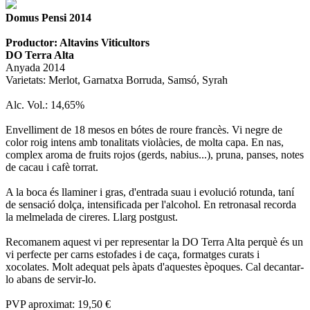
Domus Pensi 2014
Productor: Altavins Viticultors
DO Terra Alta
Anyada 2014
Varietats: Merlot, Garnatxa Borruda, Samsó, Syrah
Alc. Vol.: 14,65%
Envelliment de 18 mesos en bótes de roure francès. Vi negre de
color roig intens amb tonalitats violàcies, de molta capa. En nas,
complex aroma de fruits rojos (gerds, nabius...), pruna, panses, notes
de cacau i cafè torrat.
A la boca és llaminer i gras, d'entrada suau i evolució rotunda, taní
de sensació dolça, intensificada per l'alcohol. En retronasal recorda
la melmelada de cireres. Llarg postgust.
Recomanem aquest vi per representar la DO Terra Alta perquè és un
vi perfecte per carns estofades i de caça, formatges curats i
xocolates. Molt adequat pels àpats d'aquestes èpoques. Cal decantar-
lo abans de servir-lo.
PVP aproximat: 19,50 €