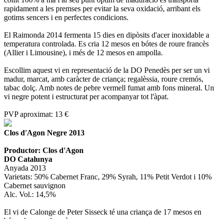
rapidament a les premses per evitar la seva oxidació, arribant els
gotims sencers i en perfectes condicions.
El Raimonda 2014 fermenta 15 dies en dipòsits d'acer inoxidable a
temperatura controlada. Es cria 12 mesos en bótes de roure francès
(Allier i Limousine), i més de 12 mesos en ampolla.
Escollim aquest vi en representació de la DO Penedès per ser un vi
madur, marcat, amb caràcter de criança; regalèssia, roure cremós,
tabac dolç. Amb notes de pebre vermell fumat amb fons mineral. Un
vi negre potent i estructurat per acompanyar tot l'àpat.
PVP aproximat: 13 €
Clos d'Agon Negre 2013
Productor: Clos d'Agon
DO Catalunya
Anyada 2013
Varietats: 50% Cabernet Franc, 29% Syrah, 11% Petit Verdot i 10%
Cabernet sauvignon
Alc. Vol.: 14,5%
El vi de Calonge de Peter Sisseck té una criança de 17 mesos en