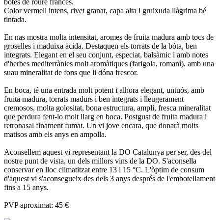
bótes de roure francès.
Color vermell intens, rivet granat, capa alta i gruixuda llàgrima bé
tintada.
En nas mostra molta intensitat, aromes de fruita madura amb tocs de
groselles i maduixa àcida. Destaquen els torrats de la bóta, ben
integrats. Elegant en el seu conjunt, especiat, balsàmic i amb notes
d'herbes mediterrànies molt aromàtiques (farigola, romaní), amb una
suau mineralitat de fons que li dóna frescor.
En boca, té una entrada molt potent i alhora elegant, untuós, amb
fruita madura, torrats madurs i ben integrats i lleugerament
cremosos, molta golositat, bona estructura, ampli, fresca mineralitat
que perdura fent-lo molt llarg en boca. Postgust de fruita madura i
retronasal finament fumat. Un vi jove encara, que donarà molts
matisos amb els anys en ampolla.
Aconsellem aquest vi representant la DO Catalunya per ser, des del
nostre punt de vista, un dels millors vins de la DO. S'aconsella
conservar en lloc climatitzat entre 13 i 15 °C. L'òptim de consum
d'aquest vi s'aconsegueix des dels 3 anys després de l'embotellament
fins a 15 anys.
PVP aproximat: 45 €