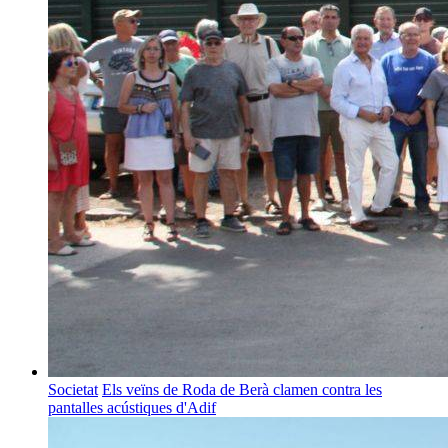
Societat
Els veïns de Roda de Berà clamen contra les
pantalles acústiques d'Adif