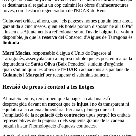
es destinaran al regadiu un cop culmini les obres d'infraestructures
noves, com l'estació regeneradora de l'EDAR de Reus.
Guinovart critica, alhora, que "els pagesos només puguin tenir aigua
garantida a cinc mesos, quan els hotels podran disposar-ne al 100%"
i insten els Ajuntaments a reflexionar sobre l'
ús
de l'
aigua
i el volum
disponible, ja que la
reserva
del Consorci d'Aigües de Tarragona és
limitada
.
Martí Macias
, responsable d'aigua d'Unió de Pagesos al
Tarragonès, assenyala com a imprescindible que es posi en marxa la
depuradora de
Santa Oliva
(Baix Penedès), s'iniciïn d'urgència
quan s'adjudiquin les obres de l'
EDAR
i actuacions als pantans de
Guiamets
i
Margalef
per recuperar el subministrament.
Revisió de preus i control a les llotges
Al mateix temps, remarquen que la pagesia catalana està
desprotegida davant un
mercat
que és
injust
i no és transparent ni
equitatiu a la cadena alimentària. Per això, planteja que cal
l’ampliació de la
regulació
dels
contractes
tipus perquè les entitats
representatives de la pagesia i dels següents graons de la cadena
puguin instar l’homologació d’aquests contractes.