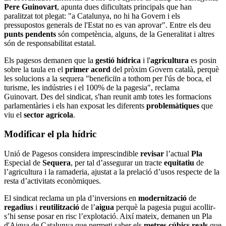
Pere Guinovart
, apunta dues dificultats principals que han
paralitzat tot plegat: "a Catalunya, no hi ha Govern i els
pressupostos generals de l'Estat no es van aprovar". Entre els deu
punts pendents
són competència, alguns, de la Generalitat i altres
són de responsabilitat estatal.
Els pagesos demanen que la
gestió hídrica
i l'
agricultura
es posin
sobre la taula en el
primer acord
del pròxim Govern català, perquè
les solucions a la sequera "beneficiïn a tothom per l'ús de boca, el
turisme, les indústries i el 100% de la pagesia", reclama
Guinovart. Des del sindicat, s'han reunit amb totes les formacions
parlamentàries i els han exposat les diferents
problemàtiques
que
viu el
sector agrícola
.
Modificar el pla hídric
Unió de Pagesos considera imprescindible
revisar
l’actual
Pla
Especial de
Sequera
, per tal d’assegurar un tracte
equitatiu
de
l’agricultura i la ramaderia, ajustat a la prelació d’usos respecte de la
resta d’activitats econòmiques.
El sindicat reclama un pla d’inversions en
modernització
de
regadius
i
reutilització
de l’
aigua
perquè la pagesia pugui acollir-
s’hi sense posar en risc l’explotació. Així mateix, demanen un Pla
d'Aigua de Catalunya que permeti saber els
metres cúbics reals
que