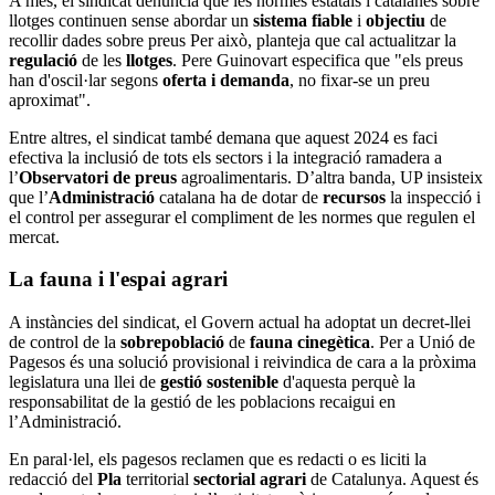
A més, el sindicat denuncia que les normes estatals i catalanes sobre
llotges continuen sense abordar un
sistema fiable
i
objectiu
de
recollir dades sobre preus Per això, planteja que cal actualitzar la
regulació
de les
llotges
. Pere Guinovart especifica que "els preus
han d'oscil·lar segons
oferta i demanda
, no fixar-se un preu
aproximat".
Entre altres, el sindicat també demana que aquest 2024 es faci
efectiva la inclusió de tots els sectors i la integració ramadera a
l’
Observatori de preus
agroalimentaris. D’altra banda, UP insisteix
que l’
Administració
catalana ha de dotar de
recursos
la inspecció i
el control per assegurar el compliment de les normes que regulen el
mercat.
La fauna i l'espai agrari
A instàncies del sindicat, el Govern actual ha adoptat un decret-llei
de control de la
sobrepoblació
de
fauna cinegètica
. Per a Unió de
Pagesos és una solució provisional i reivindica de cara a la pròxima
legislatura una llei de
gestió sostenible
d'aquesta perquè la
responsabilitat de la gestió de les poblacions recaigui en
l’Administració.
En paral·lel, els pagesos reclamen que es redacti o es liciti la
redacció del
Pla
territorial
sectorial agrari
de Catalunya. Aquest és