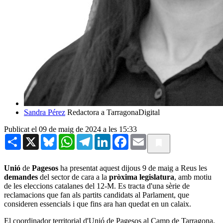
Sandra Pérez
Redactora a TarragonaDigital
Publicat el 09 de maig de 2024 a les 15:33
Share
X
Bluesky
WhatsApp
Telegram
LinkedIn
Facebook
Email
Unió
de
Pagesos
ha presentat aquest dijous 9 de maig a Reus les
demandes
del sector de cara a la
pròxima legislatura
, amb motiu
de les eleccions catalanes del 12-M. Es tracta d'una sèrie de
reclamacions que fan als partits candidats al Parlament, que
consideren essencials i que fins ara han quedat en un calaix.
El coordinador territorial d'Unió de Pagesos al Camp de Tarragona,