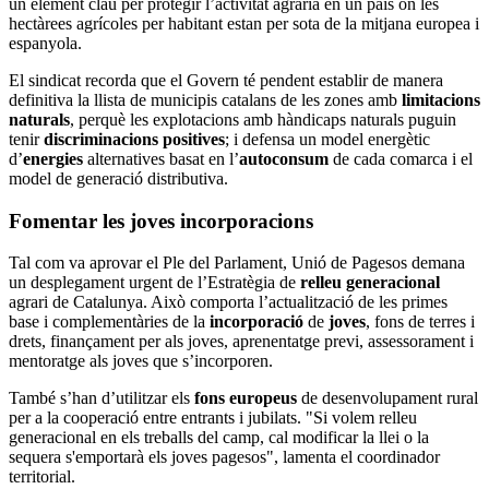
un element clau per protegir l’activitat agrària en un país on les
hectàrees agrícoles per habitant estan per sota de la mitjana europea i
espanyola.
El sindicat recorda que el Govern té pendent establir de manera
definitiva la llista de municipis catalans de les zones amb
limitacions
naturals
, perquè les explotacions amb hàndicaps naturals puguin
tenir
discriminacions positives
; i defensa un model energètic
d’
energies
alternatives basat en l’
autoconsum
de cada comarca i el
model de generació distributiva.
Fomentar les joves incorporacions
Tal com va aprovar el Ple del Parlament, Unió de Pagesos demana
un desplegament urgent de l’Estratègia de
relleu generacional
agrari de Catalunya. Això comporta l’actualització de les primes
base i complementàries de la
incorporació
de
joves
, fons de terres i
drets, finançament per als joves, aprenentatge previ, assessorament i
mentoratge als joves que s’incorporen.
També s’han d’utilitzar els
fons europeus
de desenvolupament rural
per a la cooperació entre entrants i jubilats. "Si volem relleu
generacional en els treballs del camp, cal modificar la llei o la
sequera s'emportarà els joves pagesos", lamenta el coordinador
territorial.