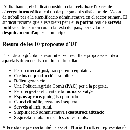
D'altra banda, el sindicat considera clau
rebaixar
l’excés de
càrrega burocràtica
, cal un desplegament satisfactori de l’Acord
de treball per a la simplificació administrativa en el sector primari. El
sindicat reclama que s’estableixi per llei la
paritat
real de
serveis
públics
entre el món rural i la resta del país, per evitar el
despoblament
d'aquests municipis.
Resum de les 10 propostes d'UP
El sindicat agrícola ha resumit el seu recull de propostes en
deu
apartats
diferenciats a millorar i treballar:
Per un
mercat
just, transparent i equitatiu.
Costos
de
producció
assumibles.
Relleu
generacional.
Una Política Agrària Comú (
PAC
) per a la pagesia.
Per una gestió eficient de la
fauna
salvatge.
Espais agraris
protegits i productius.
Canvi climàtic
, regadius i sequera.
Serveis
al món rural.
Simplificació administrativa i
desburocratització
.
Seguretat
i robatoris en les zones rurals.
A la roda de premsa també ha assistit
Núria Brull
, en representació