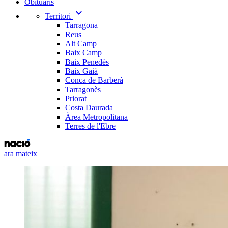
Obituaris
expand_more
Territori
Tarragona
Reus
Alt Camp
Baix Camp
Baix Penedès
Baix Gaià
Conca de Barberà
Tarragonès
Priorat
Costa Daurada
Àrea Metropolitana
Terres de l'Ebre
ara mateix