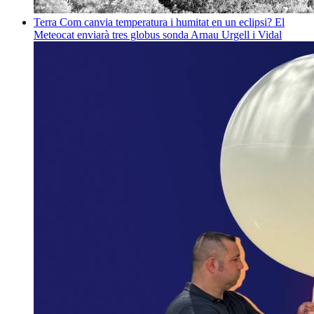
Terra
Com canvia temperatura i humitat en un eclipsi? El
Meteocat enviarà tres globus sonda
Arnau Urgell i Vidal