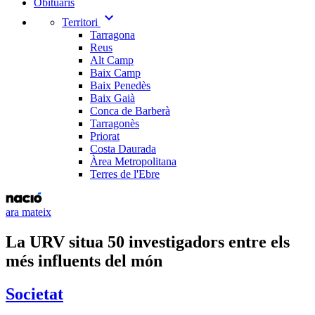
Obituaris
expand_more
Territori
Tarragona
Reus
Alt Camp
Baix Camp
Baix Penedès
Baix Gaià
Conca de Barberà
Tarragonès
Priorat
Costa Daurada
Àrea Metropolitana
Terres de l'Ebre
ara mateix
La URV situa 50 investigadors entre els
més influents del món
Societat