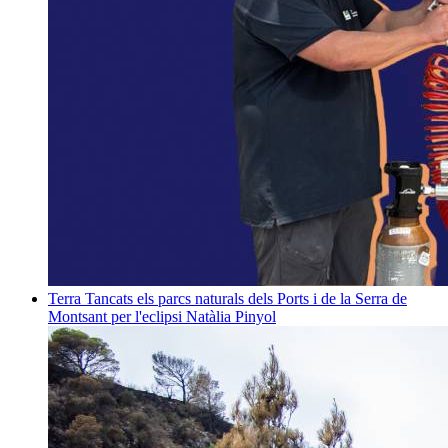
Terra
Tancats els parcs naturals dels Ports i de la Serra de
Montsant per l'eclipsi
Natàlia Pinyol