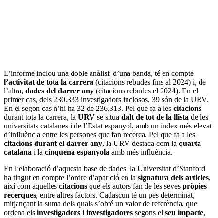
L’informe inclou una doble anàlisi: d’una banda, té en compte
l’activitat de tota la carrera
(citacions rebudes fins al 2024) i, de
l’altra,
dades del darrer any
(citacions rebudes el 2024). En el
primer cas, dels 230.333 investigadors inclosos, 39 són de la URV.
En el segon cas n’hi ha 32 de 236.313. Pel que fa a les
citacions
durant tota la carrera, la
URV
se situa
dalt de tot de la llista
de les
universitats catalanes i de l’Estat espanyol, amb un índex més elevat
d’influència entre les persones que fan recerca. Pel que fa a les
citacions durant el darrer any
, la URV destaca com la
quarta
catalana
i la
cinquena espanyola
amb més influència.
En l’elaboració d’aquesta base de dades, la Universitat d’Stanford
ha tingut en compte l’ordre d’aparició en la
signatura dels articles
,
així com aquelles
citacions
que els autors fan de les seves
pròpies
recerques
, entre altres factors. Cadascun té un pes determinat,
mitjançant la suma dels quals s’obté un valor de referència, que
ordena els
investigadors
i
investigadores
segons el
seu impacte
,