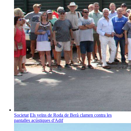
Societat
Els veïns de Roda de Berà clamen contra les
pantalles acústiques d'Adif