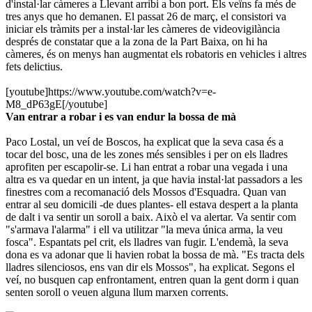
d'instal·lar càmeres a Llevant arribi a bon port. Els veïns fa més de
tres anys que ho demanen. El passat 26 de març, el consistori va
iniciar els tràmits per a instal·lar les càmeres de videovigilància
després de constatar que a la zona de la Part Baixa, on hi ha
càmeres, és on menys han augmentat els robatoris en vehicles i altres
fets delictius.
[youtube]https://www.youtube.com/watch?v=e-
M8_dP63gE[/youtube]
Van entrar a robar i es van endur la bossa de mà
Paco Lostal, un veí de Boscos, ha explicat que la seva casa és a
tocar del bosc, una de les zones més sensibles i per on els lladres
aprofiten per escapolir-se. Li han entrat a robar una vegada i una
altra es va quedar en un intent, ja que havia instal·lat passadors a les
finestres com a recomanació dels Mossos d'Esquadra. Quan van
entrar al seu domicili -de dues plantes- ell estava despert a la planta
de dalt i va sentir un soroll a baix. Això el va alertar. Va sentir com
"s'armava l'alarma" i ell va utilitzar "la meva única arma, la veu
fosca". Espantats pel crit, els lladres van fugir. L'endemà, la seva
dona es va adonar que li havien robat la bossa de mà. "Es tracta dels
lladres silenciosos, ens van dir els Mossos", ha explicat. Segons el
veí, no busquen cap enfrontament, entren quan la gent dorm i quan
senten soroll o veuen alguna llum marxen corrents.