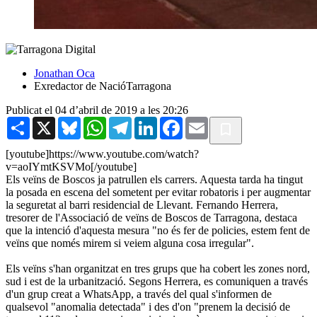
Jonathan Oca
Exredactor de NacióTarragona
Publicat el 04 d’abril de 2019 a les 20:26
Share
X
Bluesky
WhatsApp
Telegram
LinkedIn
Facebook
Email
[youtube]https://www.youtube.com/watch?
v=aoIYmtKSVMo[/youtube]
Els veïns de Boscos ja patrullen els carrers. Aquesta tarda ha tingut
la posada en escena del sometent per evitar robatoris i per augmentar
la seguretat al barri residencial de Llevant. Fernando Herrera,
tresorer de l'Associació de veïns de Boscos de Tarragona, destaca
que la intenció d'aquesta mesura "no és fer de policies, estem fent de
veïns que només mirem si veiem alguna cosa irregular".
Els veïns s'han organitzat en tres grups que ha cobert les zones nord,
sud i est de la urbanització. Segons Herrera, es comuniquen a través
d'un grup creat a WhatsApp, a través del qual s'informen de
qualsevol "anomalia detectada" i des d'on "prenem la decisió de