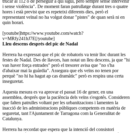
trucar al 112 o de perseguir a qui sigui, però sempre sense intervenir
i sense violència". De moment faran patrullatge durant tres o quatre
hores i està previst que es repeteixi diferents dies, però el
representant veïnal no ha volgut donar "pistes" de quan serà ni en
quin horari.
[youtube]https://www.youtube.com/watch?
v=MRfy241hJ7E[/youtube]
Lleu descens després del pic de Nadal
Herrera ha expressat que el pic de robatoris va tenir lloc durant les
festes de Nadal. Des de llavors, han notat un lleu descens, ja que "hi
van haver força entrades" però el tresorer avisa que "no s'ha
d'abaixar mai la guàrdia". Assegura que els veïns no tenen por
perquè "no hi ha hagut ap cas dramàtic" però es respira una certa
inseguretat.
Aquesta mesura es va aprovar el passat 16 de gener, en una
assemblea, després que la paciència dels veïns s'esgotés. Consideren
que falten patrulles voltant per les urbanitzacions i lamenten la
inacció de les administracions públiques competents en matèria de
seguretat, tant l'Ajuntament de Tarragona com la Generalitat de
Catalunya.
Herrera ha recordat que espera que la intenció del consistori