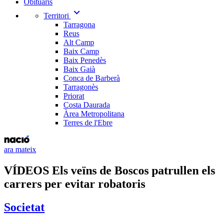
Obituaris
expand_more
Territori
Tarragona
Reus
Alt Camp
Baix Camp
Baix Penedès
Baix Gaià
Conca de Barberà
Tarragonès
Priorat
Costa Daurada
Àrea Metropolitana
Terres de l'Ebre
ara mateix
VÍDEOS Els veïns de Boscos patrullen els
carrers per evitar robatoris
Societat