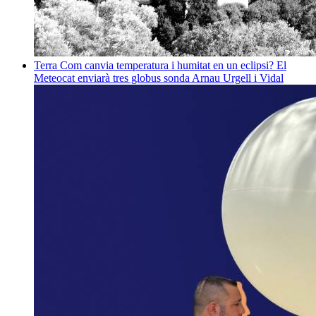
Terra
Com canvia temperatura i humitat en un eclipsi? El
Meteocat enviarà tres globus sonda
Arnau Urgell i Vidal