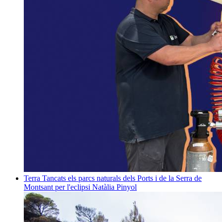
Terra
Tancats els parcs naturals dels Ports i de la Serra de
Montsant per l'eclipsi
Natàlia Pinyol