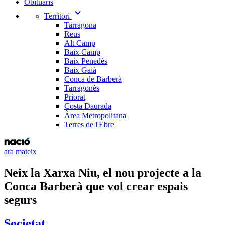
Obituaris
expand_more
Territori
Tarragona
Reus
Alt Camp
Baix Camp
Baix Penedès
Baix Gaià
Conca de Barberà
Tarragonès
Priorat
Costa Daurada
Àrea Metropolitana
Terres de l'Ebre
ara mateix
Neix la Xarxa Niu, el nou projecte a la
Conca Barberà que vol crear espais
segurs
Societat