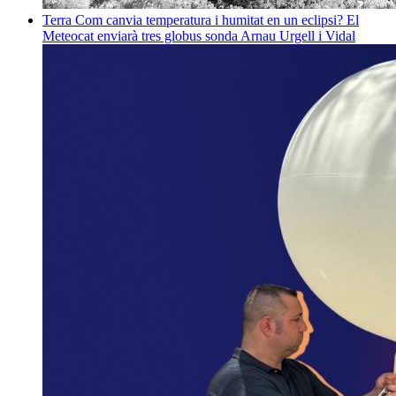
Terra
Com canvia temperatura i humitat en un eclipsi? El
Meteocat enviarà tres globus sonda
Arnau Urgell i Vidal