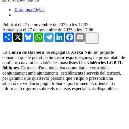
TarragonaDigital
Publicat el 27 de novembre de 2025 a les 17:05
Actualitzat el 27 de novembre de 2025 a les 17:06
Share
X
Bluesky
WhatsApp
Telegram
LinkedIn
Facebook
Email
La
Conca de Barberà
ha engegat
la Xarxa Niu
, un projecte
comarcal que té per objectiu
crear espais segurs
, de proximitat i de
confiança davant les violències masclistes i les
violències LGBTI-
fòbiques
. Es tracta d'una iniciativa comunitària, construïda
conjuntament amb ajuntaments, establiments i serveis del territori,
per garantir que qualsevol persona que visqui o presenciï una
situació de violència pugui trobar suport immediat, orientació i
informació rigorosa sobre els recursos especialitzats disponibles.