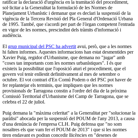
ratificar la declaració d'urgència en la tramitació del procediment,
sol·licitar a la Generalitat la formulació de les Normes de
Planejament Urbanístic i demanar que es declari la suspensió de la
vigència de la Tercera Revisió del Pla General d'Ordenació Urbana
de 1995. També, que s'acordi per part de l'òrgan competent l'entrada
en vigor de les normes, prescindint dels tràmits d'informació i
audiència.
El
grup municipal del PSC ha advertit
avui, però, que a les normes
hi falten informes. Aquestes informacions han estat desmentides per
Xavier Puig, regidor d'Urbanisme, que demana no "jugar" amb
"coses tan importants com les normes urbanístiques". I és que
existeix la possibilitat que l'oposició aturi el procediment, que el
govern vol tenir enllestit definitivament al mes de setembre o
octubre. El vot contrari d'En Comú Podem o del PSC pot haver de
fer replantejar els terminis, que impliquen que les normes
provisionals de Tarragona constin a l'ordre del dia de la pròxima
Comissió Territorial d'Urbanisme del Camp de Tarragona, que se
celebra el 22 de juliol.
Puig demana la "màxima celeritat" a la Generalitat per "solucionar la
paràlisi" abocada per la suspensió del POUM de l'any 2013, a causa
d'una denúncia de l'empresa CLH. Puig defensa que "no som
nosaltres els que vam fer el POUM de 2013" i que si les normes
tiren endavant es podran concedir llicències en "desenes de