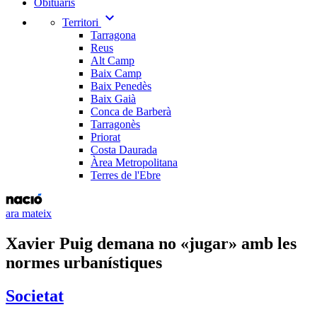
Obituaris
expand_more
Territori
Tarragona
Reus
Alt Camp
Baix Camp
Baix Penedès
Baix Gaià
Conca de Barberà
Tarragonès
Priorat
Costa Daurada
Àrea Metropolitana
Terres de l'Ebre
ara mateix
Xavier Puig demana no «jugar» amb les
normes urbanístiques
Societat