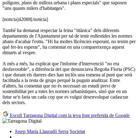
polígons, plans de millora urbana i plans especials" que suposen
"uns quants milers d'habitatges".
[noticia]42088[/noticia]
També ha demanat respectar la feina "titànica" dels diferents
departaments de l'Ajuntament per tal de tenir enllestides les normes
abans d'acabar l'estiu. "Hi ha moltes llicències esperant, no tenim per
què fer-les esperar", ha comentat en una compareixença aquest
dimarts al vespre.
A més a més, ha explicat que l'informe d'Intervenció "no era
desfavorable", a diferència del que denunciava Begoña Floria (PSC)
i que durant els darrers dies han inclòs una esmena al punt que serà
facilitada a la resta de grups perquè la puguin analitzar. Entre
d'altres, ha comentat que no és necessari un estudi previ de
sostenibilitat per a totes les normes urbanístiques, sinó que en un
futur se'n faria un cada cop que es vulgui desenvolupar cadascun
dels sectors.
Escull Tarragona Digital com la teva font preferida de Google
Josep Maria Llauradó Serra
Societat