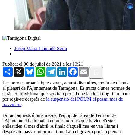
Josep Maria Llauradó Serra
Publicat el 06 de juliol de 2021 a les 19:21
Share
X
Bluesky
WhatsApp
Telegram
LinkedIn
Facebook
Email
Les normes urbanístiques seran, aquest divendres, motiu de disputa
al plenari de l'Ajuntament de Tarragona. Es tracta d'unes normes de
caràcter provisional que serviran per tal que la ciutat tingui un marc
per regir-se després de
la suspensió del POUM el passat mes de
novembre
.
Durant aquests últims mesos, l'equip de l'àrea de Territori de
l'Ajuntament ha treballat en unes normes que havien d'estar
enllestides al mes d'abril. A finals d'aquell mes es van lliurar i
després de passar un primer tràmit ara el govern porta a plenari