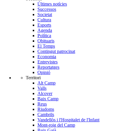
Últimes notícies
Successos
Societat
Cultura
Esports
Agenda
Política
Obituaris
El Temps
Contingut patrocinat
Economia
Entrevistes
Reportatges
Opinió
Territori
Alt Camp
Valls
Alcover
Baix Camp
Reus
Riudoms
Cambrils
Vandellòs i l'Hospitalet de l'Infant
Mont-roig del Camp
Baix Gaià