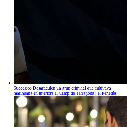
Successos
Desarticulen un grup criminal que cultivava
marihuana en interiors al Camp de Tarragona i el Penedès