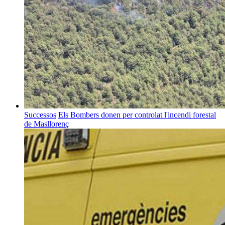
Successos
Els Bombers donen per controlat l'incendi forestal
de Masllorenç