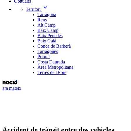
Obituaris
expand_more
Territori
Tarragona
Reus
Alt Camp
Baix Camp
Baix Penedès
Baix Gaià
Conca de Barberà
Tarragonès
Priorat
Costa Daurada
Àrea Metropolitana
Terres de l'Ebre
ara mateix
Accident de trànsit entre dos vehicles