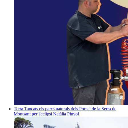
Terra
Tancats els parcs naturals dels Ports i de la Serra de
Montsant per l'eclipsi
Natàlia Pinyol