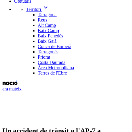
Obituaris
expand_more
Territori
Tarragona
Reus
Alt Camp
Baix Camp
Baix Penedès
Baix Gaià
Conca de Barberà
Tarragonès
Priorat
Costa Daurada
Àrea Metropolitana
Terres de l'Ebre
ara mateix
Un accident de trànsit a l'AP-7 a