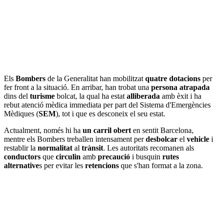
Els
Bombers
de la Generalitat han mobilitzat
quatre dotacions
per
fer front a la situació. En arribar, han trobat una
persona atrapada
dins del
turisme
bolcat, la qual ha estat
alliberada
amb èxit i ha
rebut atenció mèdica immediata per part del Sistema d'Emergències
Mèdiques (
SEM
), tot i que es desconeix el seu estat.
Actualment, només hi ha
un carril obert
en sentit Barcelona,
mentre els Bombers treballen intensament per
desbolcar
el
vehicle
i
restablir la
normalitat
al
trànsit
. Les autoritats recomanen als
conductors
que
circulin
amb
precaució
i busquin
rutes
alternative
s per evitar les
retencions
que s'han format a la zona.