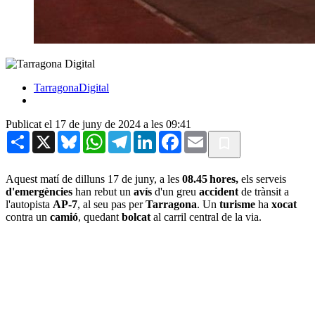
TarragonaDigital
Publicat el 17 de juny de 2024 a les 09:41
Share
X
Bluesky
WhatsApp
Telegram
LinkedIn
Facebook
Email
Aquest matí de dilluns 17 de juny, a les
08.45 hores,
els serveis
d'emergències
han rebut un
avís
d'un greu
accident
de trànsit a
l'autopista
AP-7
, al seu pas per
Tarragona
. Un
turisme
ha
xocat
contra un
camió
, quedant
bolcat
al carril central de la via.