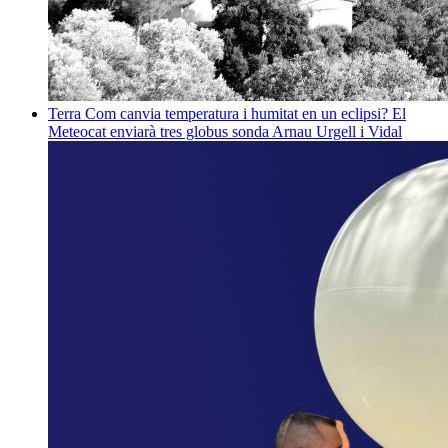
Terra
Com canvia temperatura i humitat en un eclipsi? El
Meteocat enviarà tres globus sonda
Arnau Urgell i Vidal