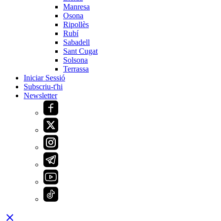
Manresa
Osona
Ripollès
Rubí
Sabadell
Sant Cugat
Solsona
Terrassa
Iniciar Sessió
Subscriu-t'hi
Newsletter
close