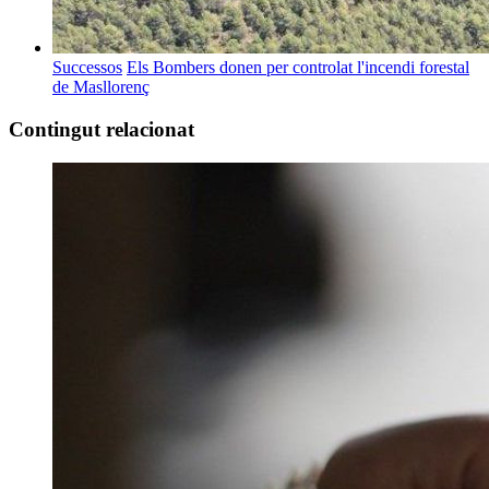
Successos
Els Bombers donen per controlat l'incendi forestal
de Masllorenç
Contingut relacionat