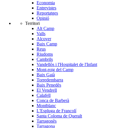
Economia
Entrevistes
Reportatges
Opinió
Territori
Alt Camp
Valls
Alcover
Baix Camp
Reus
Riudoms
Cambrils
Vandellòs i l'Hospitalet de l'Infant
Mont-roig del Camp
Baix Gaià
Torredembarra
Baix Penedès
El Vendrell
Calafell
Conca de Barberà
Montblanc
L'Espluga de Francolí
Santa Coloma de Queralt
Tarragonès
Tarragona