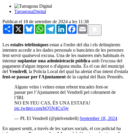
TarragonaDigital
Publicat el 18 de setembre de 2024 a les 11:38
Share
X
Bluesky
WhatsApp
Telegram
LinkedIn
Facebook
Email
Les
estafes telefòniques
estan a l'ordre del dia i els delinqüents
intenten accedir a les dades personals o bancàries de les persones
fent servir qualsevol excusa. Una de les maneres més habituals és
intentar
suplantar una administració pública
amb l'excusa del
pagament d'algun impost o d'alguna multa. És el cas del municipi
del
Vendrell
, la Policia Local del qual ha alertat d'un intent d'estafa
fent-se passar per l'Ajuntament
de la capital del Baix Penedès.
Alguns veïns i veïnes estan rebent trucades fent-se
passar per l’Ajuntament del Vendrell pel cobrament de
l’IBI.
NO EN FEU CAS, ÉS UNA ESTAFA!
pic.twitter.com/hQ5N4Co5je
— PL El Vendrell (@plelvendrell)
September 18, 2024
En aquest sentit, a través de les xarxes socials, el cos policial ha