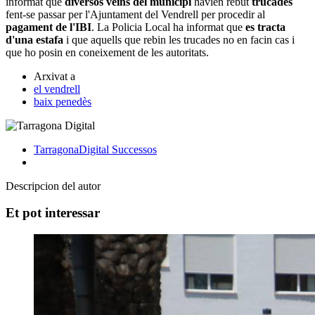
informat que
diversos veïns del municipi
havien rebut
trucades
fent-se passar per l'Ajuntament del Vendrell per procedir al
pagament de l'IBI
. La Policia Local ha informat que
es tracta
d'una estafa
i que aquells que rebin les trucades no en facin cas i
que ho posin en coneixement de les autoritats.
Arxivat a
el vendrell
baix penedès
TarragonaDigital
Successos
Descripcion del autor
Et pot interessar