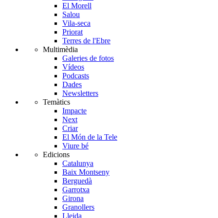
El Morell
Salou
Vila-seca
Priorat
Terres de l'Ebre
Multimèdia
Galeries de fotos
Vídeos
Podcasts
Dades
Newsletters
Temàtics
Impacte
Next
Criar
El Món de la Tele
Viure bé
Edicions
Catalunya
Baix Montseny
Berguedà
Garrotxa
Girona
Granollers
Lleida