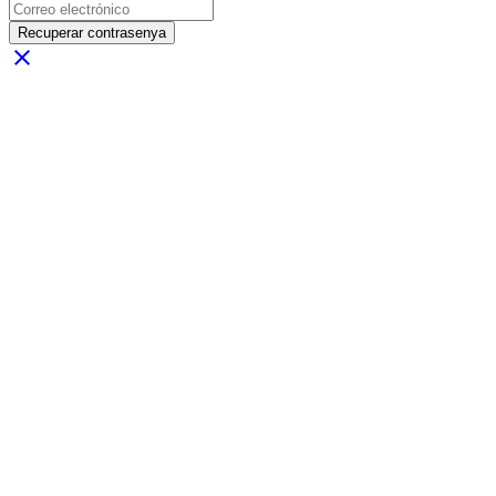
Recuperar contrasenya
close