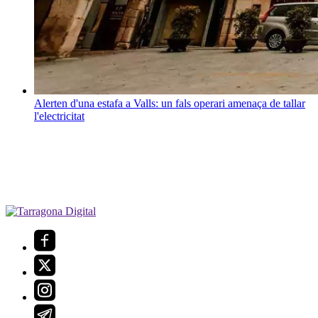
Alerten d'una estafa a Valls: un fals operari amenaça de tallar
l'electricitat