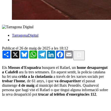
TarragonaDigital
Publicat el 26 de maig de 2025 a les 18:12
Share
X
Bluesky
WhatsApp
Telegram
LinkedIn
Facebook
Email
Els
Mossos d'Esquadra
busquen el Rafael, un
home desaparegut
a Calafell
ara fa tres setmanes. En aquest sentit, la policia catalana
ha fet una
crida a la ciutadania
a través de les xarxes socials per
trobar l'home
, de 61 anys, i que
va desaparèixer
el passat
diumenge
4 de maig
al municipi del Baix Penedès. Qualsevol
persona que hagi vist el Rafael o que tingui alguna informació sobre
la seva desaparició pot
trucar al telèfon d'emergències 112
.