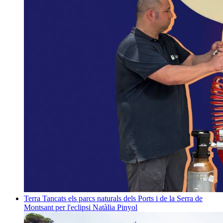
Terra
Tancats els parcs naturals dels Ports i de la Serra de
Montsant per l'eclipsi
Natàlia Pinyol