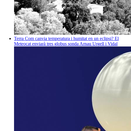
Terra
Com canvia temperatura i humitat en un eclipsi? El
Meteocat enviarà tres globus sonda
Arnau Urgell i Vidal