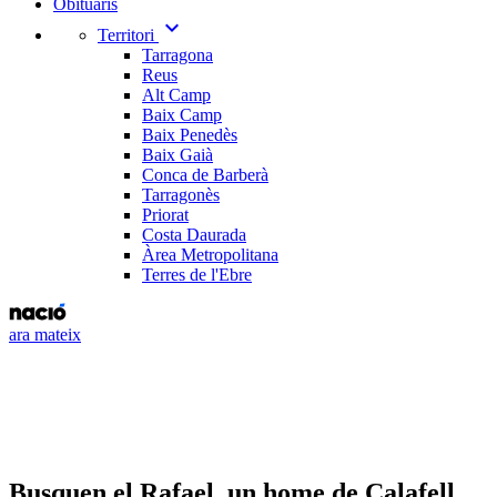
Obituaris
expand_more
Territori
Tarragona
Reus
Alt Camp
Baix Camp
Baix Penedès
Baix Gaià
Conca de Barberà
Tarragonès
Priorat
Costa Daurada
Àrea Metropolitana
Terres de l'Ebre
ara mateix
Busquen el Rafael, un home de Calafell