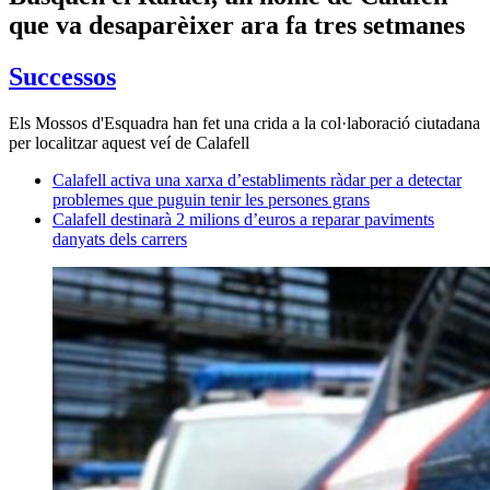
que va desaparèixer ara fa tres setmanes
Successos
Els Mossos d'Esquadra han fet una crida a la col·laboració ciutadana
per localitzar aquest veí de Calafell
Calafell activa una xarxa d’establiments ràdar per a detectar
problemes que puguin tenir les persones grans
Calafell destinarà 2 milions d’euros a reparar paviments
danyats dels carrers