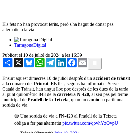
Els fets no han provocat ferits, però s'ha hagut de donar pas
alternatiu a la via
TarragonaDigital
Publicat el 10 de juliol de 2024 a les 16:39
Share
X
Bluesky
WhatsApp
Telegram
LinkedIn
Facebook
Email
Ensurt aquest dimecres 10 de juliol després d'un
accident de trànsit
a la comarca del
Priorat
. Els fets, segons ha informat el Servei
Català de Trànsit, han tingut lloc poc després de les dues de la tarda
al punt quilomètric 848 de la
carretera N-420
, al seu pas pel terme
municipal de
Pradell de la Teixeta
, quan un
camió
ha partit una
sortida de via.
🟡 Una sortida de via a l'N-420 al Pradell de la Teixeta
obliga a fer pas alternatiu
pic.twitter.com/qovhYzQvpU