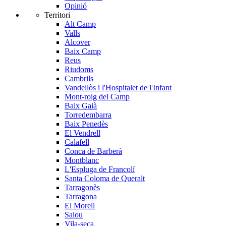
Opinió
Territori
Alt Camp
Valls
Alcover
Baix Camp
Reus
Riudoms
Cambrils
Vandellòs i l'Hospitalet de l'Infant
Mont-roig del Camp
Baix Gaià
Torredembarra
Baix Penedès
El Vendrell
Calafell
Conca de Barberà
Montblanc
L'Espluga de Francolí
Santa Coloma de Queralt
Tarragonès
Tarragona
El Morell
Salou
Vila-seca