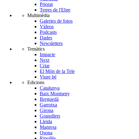
Priorat
Terres de l'Ebre
Multimèdia
Galeries de fotos
Vídeos
Podcasts
Dades
Newsletters
Temàtics
Impacte
Next
Criar
El Món de la Tele
Viure bé
Edicions
Catalunya
Baix Montseny
Berguedà
Garrotxa
Girona
Granollers
Lleida
Manresa
Osona
Ripollès