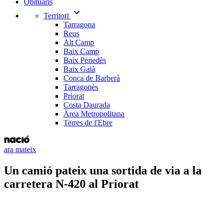
Obituaris
expand_more
Territori
Tarragona
Reus
Alt Camp
Baix Camp
Baix Penedès
Baix Gaià
Conca de Barberà
Tarragonès
Priorat
Costa Daurada
Àrea Metropolitana
Terres de l'Ebre
ara mateix
Un camió pateix una sortida de via a la
carretera N-420 al Priorat