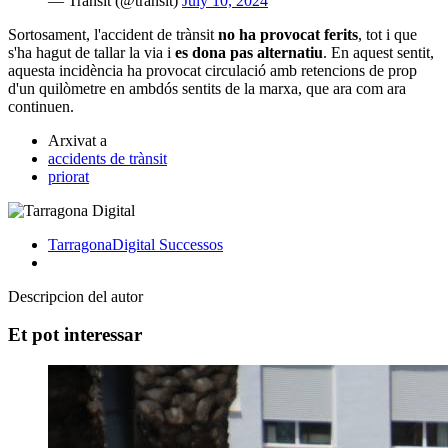
— Trànsit (@transit)
July 10, 2024
Sortosament, l'accident de trànsit
no ha provocat ferits
, tot i que
s'ha hagut de tallar la via i
es dona pas alternatiu
. En aquest sentit,
aquesta incidència ha provocat circulació amb retencions de prop
d'un quilòmetre en ambdós sentits de la marxa, que ara com ara
continuen.
Arxivat a
accidents de trànsit
priorat
TarragonaDigital
Successos
Descripcion del autor
Et pot interessar