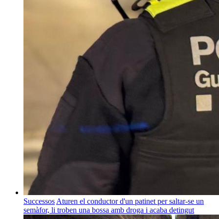
Successos
Aturen el conductor d'un patinet per saltar-se un
semàfor, li troben una bossa amb droga i acaba detingut