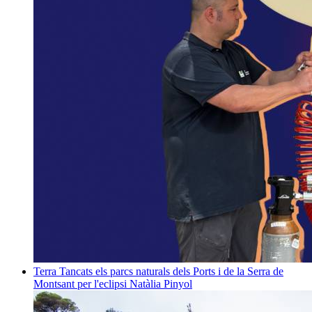
Terra
Tancats els parcs naturals dels Ports i de la Serra de
Montsant per l'eclipsi
Natàlia Pinyol