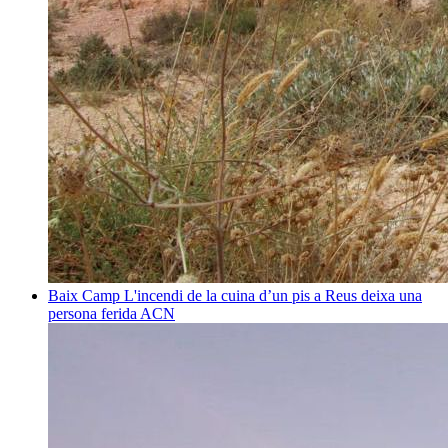
Baix Camp
L'incendi de la cuina d’un pis a Reus deixa una
persona ferida
ACN