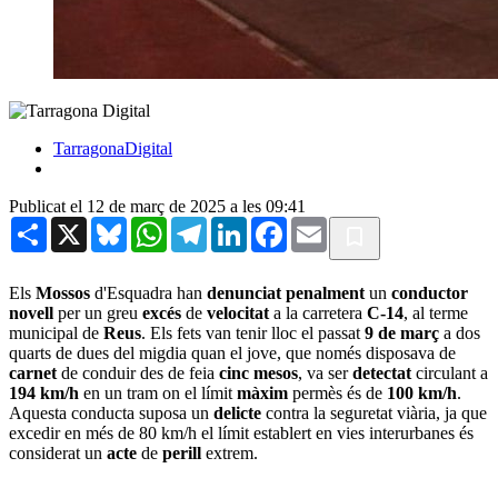
TarragonaDigital
Publicat el 12 de març de 2025 a les 09:41
Share
X
Bluesky
WhatsApp
Telegram
LinkedIn
Facebook
Email
Els
Mossos
d'Esquadra han
denunciat penalment
un
conductor
novell
per un greu
excés
de
velocitat
a la carretera
C-14
, al terme
municipal de
Reus
. Els fets van tenir lloc el passat
9 de març
a dos
quarts de dues del migdia quan el jove, que només disposava de
carnet
de conduir des de feia
cinc mesos
, va ser
detectat
circulant a
194 km/h
en un tram on el límit
màxim
permès és de
100 km/h
.
Aquesta conducta suposa un
delicte
contra la seguretat viària, ja que
excedir en més de 80 km/h el límit establert en vies interurbanes és
considerat un
acte
de
perill
extrem.