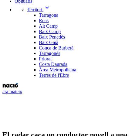
Obituaris
expand_more
Territori
Tarragona
Reus
Alt Camp
Baix Camp
Baix Penedès
Baix Gaià
Conca de Barberà
Tarragonès
Priorat
Costa Daurada
Àrea Metropolitana
Terres de l'Ebre
ara mateix
El radar caça un conductor novell a una