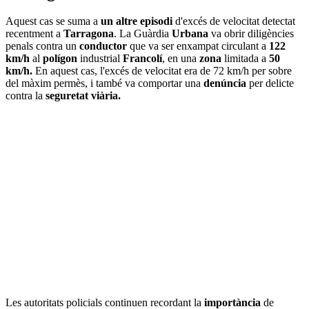
Aquest cas se suma a
un altre episodi
d'excés de velocitat detectat
recentment a
Tarragona
. La Guàrdia
Urbana
va obrir diligències
penals contra un
conductor
que va ser enxampat circulant a
122
km/h
al
polígon
industrial
Francolí
, en una
zona
limitada a
50
km/h.
En aquest cas, l'excés de velocitat era de 72 km/h per sobre
del màxim permès, i també va comportar una
denúncia
per delicte
contra la
seguretat viària.
Les autoritats policials continuen recordant la
importància
de