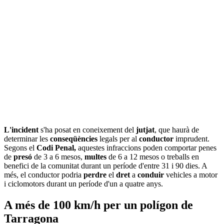
L'incident
s'ha posat en coneixement del
jutjat
, que haurà de
determinar les
conseqüències
legals per al
conductor
imprudent.
Segons el
Codi Penal,
aquestes infraccions poden comportar penes
de
presó
de 3 a 6 mesos,
multes
de 6 a 12 mesos o treballs en
benefici de la comunitat durant un període d'entre 31 i 90 dies. A
més, el conductor podria
perdre
el
dret
a
conduir
vehicles a motor
i ciclomotors durant un període d'un a quatre anys.
A més de 100 km/h per un polígon de
Tarragona