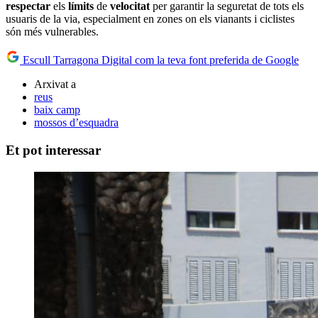
respectar
els
límits
de
velocitat
per garantir la seguretat de tots els
usuaris de la via, especialment en zones on els vianants i ciclistes
són més vulnerables.
Escull Tarragona Digital com la teva font preferida de Google
Arxivat a
reus
baix camp
mossos d’esquadra
Et pot interessar