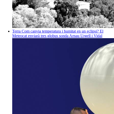
Terra
Com canvia temperatura i humitat en un eclipsi? El
Meteocat enviarà tres globus sonda
Arnau Urgell i Vidal