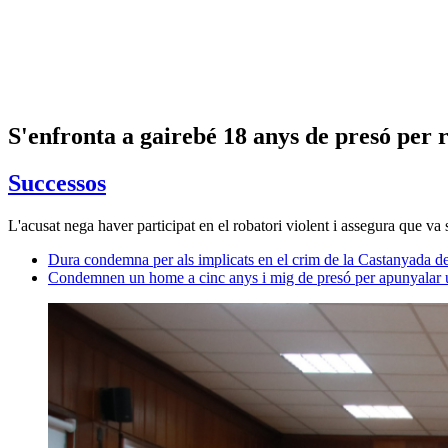
S'enfronta a gairebé 18 anys de presó per 
Successos
L'acusat nega haver participat en el robatori violent i assegura que va s
Dura condemna per als implicats en el crim de la Castanyada d
Condemnen un home a cinc anys i mig de presó per apunyalar un