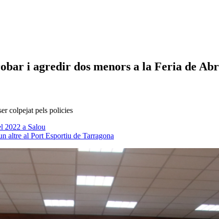
robar i agredir dos menors a la Feria de Abr
er colpejat pels policies
el 2022 a Salou
 altre al Port Esportiu de Tarragona