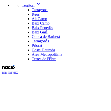
expand_more
Territori
Tarragona
Reus
Alt Camp
Baix Camp
Baix Penedès
Baix Gaià
Conca de Barberà
Tarragonès
Priorat
Costa Daurada
Àrea Metropolitana
Terres de l'Ebre
ara mateix