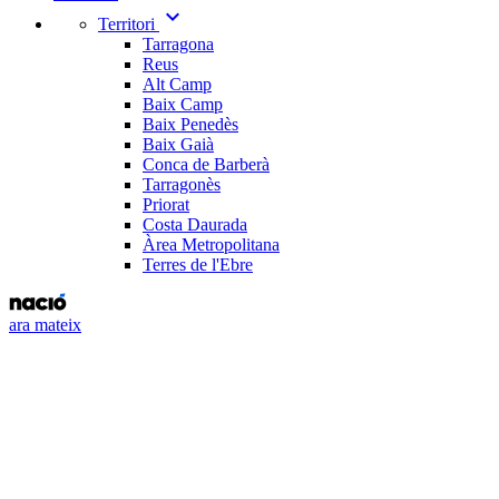
expand_more
Territori
Tarragona
Reus
Alt Camp
Baix Camp
Baix Penedès
Baix Gaià
Conca de Barberà
Tarragonès
Priorat
Costa Daurada
Àrea Metropolitana
Terres de l'Ebre
ara mateix