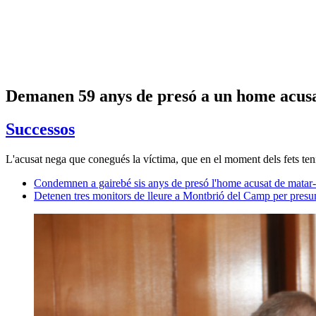
Demanen 59 anys de presó a un home acusat
Successos
L'acusat nega que conegués la víctima, que en el moment dels fets ten
Condemnen a gairebé sis anys de presó l'home acusat de matar-n
Detenen tres monitors de lleure a Montbrió del Camp per presu