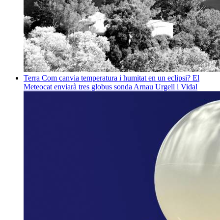
Terra
Com canvia temperatura i humitat en un eclipsi? El
Meteocat enviarà tres globus sonda
Arnau Urgell i Vidal