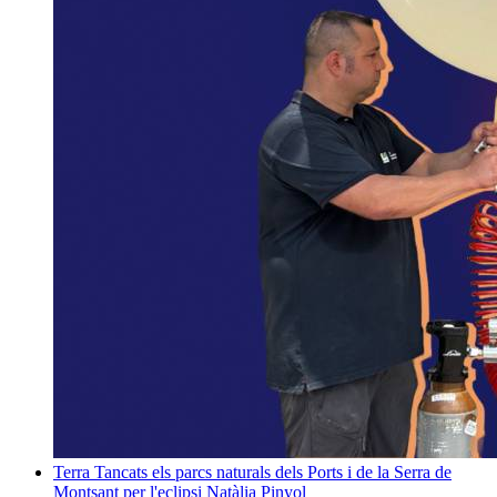
Terra
Tancats els parcs naturals dels Ports i de la Serra de
Montsant per l'eclipsi
Natàlia Pinyol