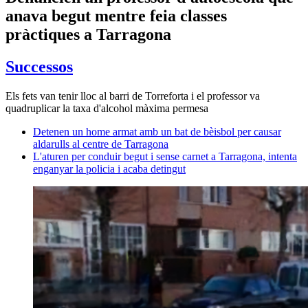
anava begut mentre feia classes
pràctiques a Tarragona
Successos
Els fets van tenir lloc al barri de Torreforta i el professor va
quadruplicar la taxa d'alcohol màxima permesa
Detenen un home armat amb un bat de bèisbol per causar
aldarulls al centre de Tarragona
L'aturen per conduir begut i sense carnet a Tarragona, intenta
enganyar la policia i acaba detingut