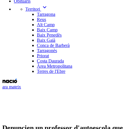
Obituaris
expand_more
Territori
Tarragona
Reus
Alt Camp
Baix Camp
Baix Penedès
Baix Gaià
Conca de Barberà
Tarragonès
Priorat
Costa Daurada
Àrea Metropolitana
Terres de l'Ebre
ara mateix
Denuncien un professor d'autoescola que