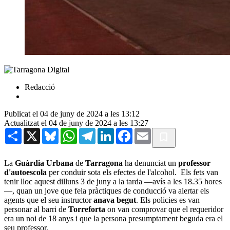
Redacció
Publicat el 04 de juny de 2024 a les 13:12
Actualitzat el 04 de juny de 2024 a les 13:27
Share
X
Bluesky
WhatsApp
Telegram
LinkedIn
Facebook
Email
La
Guàrdia Urbana
de
Tarragona
ha denunciat un
professor
d'autoescola
per conduir sota els efectes de l'alcohol. Els fets van
tenir lloc aquest dilluns 3 de juny a la tarda —avís a les 18.35 hores
—, quan un jove que feia pràctiques de conducció va alertar els
agents que el seu instructor
anava begut
. Els policies es van
personar al barri de
Torreforta
on van comprovar que el requeridor
era un noi de 18 anys i que la persona presumptament beguda era el
seu professor.