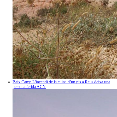
Baix Camp
L'incendi de la cuina d’un pis a Reus deixa una
persona ferida
ACN