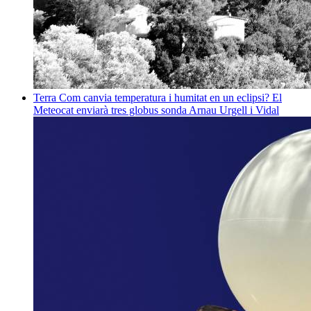
Terra
Com canvia temperatura i humitat en un eclipsi? El
Meteocat enviarà tres globus sonda
Arnau Urgell i Vidal