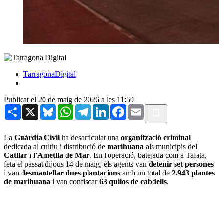
TarragonaDigital
Publicat el 20 de maig de 2026 a les 11:50
Share
X
Bluesky
WhatsApp
Telegram
LinkedIn
Facebook
Email
La
Guàrdia Civil
ha desarticulat una
organització criminal
dedicada al cultiu i distribució de
marihuana
als municipis del
Catllar
i
l'Ametlla de Mar
. En l'operació, batejada com a Tafata,
feta el passat dijous 14 de maig, els agents van
detenir set persones
i van
desmantellar dues plantacions
amb un total de
2.943 plantes
de marihuana
i van confiscar
63 quilos de cabdells
.