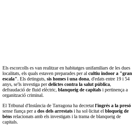
Els escorcolls es van realitzar en habitatges unifamiliars de les dues
localitats, els quals estaven preparades per al
cultiu indoor a "gran
escala"
. Els detinguts,
sis homes i una dona
, d'edats entre 19 i 54
anys, se'ls investiga per
delictes contra la salut pública
,
defraudació de fluid elèctric,
blanqueig de capitals
i pertinença a
organització criminal.
El Tribunal d'Instància de Tarragona ha decretat
l'ingrés a la presó
sense fiança per a
dos dels arrestats
i ha sol·licitat el
bloqueig de
béns
relacionats amb els investigats i la trama de blanqueig de
capitals.