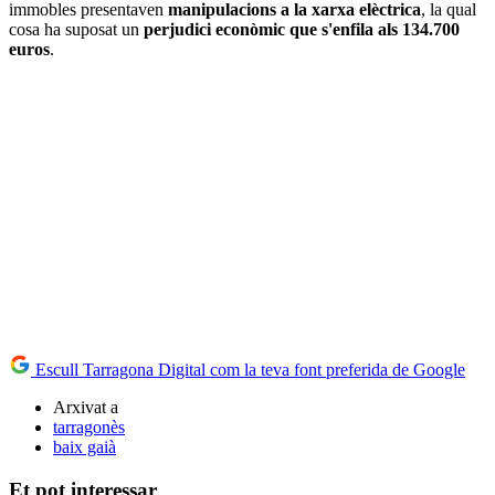
immobles presentaven
manipulacions a la xarxa elèctrica
, la qual
cosa ha suposat un
perjudici econòmic que s'enfila als 134.700
euros
.
Escull Tarragona Digital com la teva font preferida de Google
Arxivat a
tarragonès
baix gaià
Et pot interessar