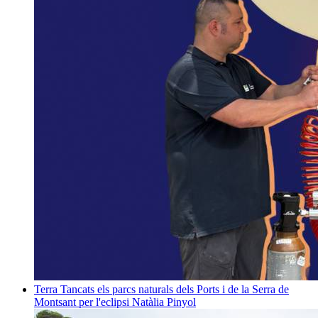
Terra
Tancats els parcs naturals dels Ports i de la Serra de
Montsant per l'eclipsi
Natàlia Pinyol