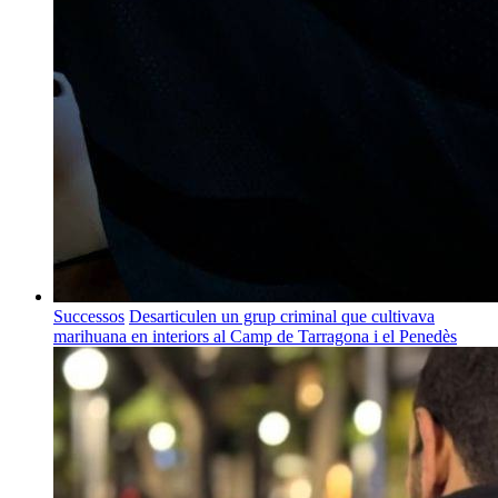
Successos
Desarticulen un grup criminal que cultivava
marihuana en interiors al Camp de Tarragona i el Penedès