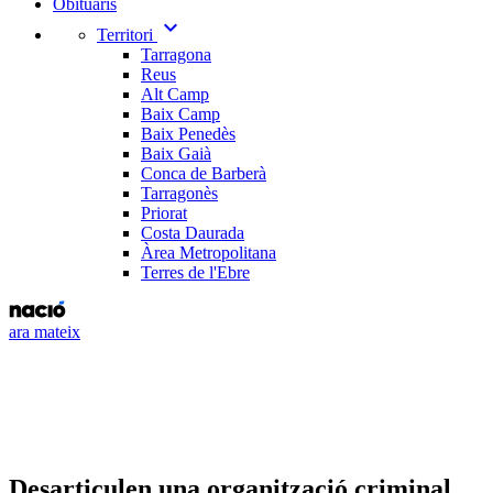
Obituaris
expand_more
Territori
Tarragona
Reus
Alt Camp
Baix Camp
Baix Penedès
Baix Gaià
Conca de Barberà
Tarragonès
Priorat
Costa Daurada
Àrea Metropolitana
Terres de l'Ebre
ara mateix
Desarticulen una organització criminal