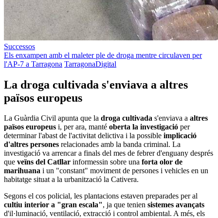
Successos
Els enxampen amb el maleter ple de droga mentre circulaven per
l'AP-7 a Tarragona
TarragonaDigital
La droga cultivada s'enviava a altres
països europeus
La Guàrdia Civil apunta que la
droga cultivada
s'enviava a
altres
països europeus
i, per ara, manté
oberta la investigació
per
determinar l'abast de l'activitat delictiva i la possible
implicació
d'altres persones
relacionades amb la banda criminal. La
investigació va arrencar a finals del mes de febrer d'enguany després
que
veïns del Catllar
informessin sobre una
forta olor de
marihuana
i un "constant" moviment de persones i vehicles en un
habitatge situat a la urbanització la Cativera.
Segons el cos policial, les plantacions estaven preparades per al
cultiu interior a "gran escala"
, ja que tenien
sistemes avançats
d'il·luminació, ventilació, extracció i control ambiental. A més, els