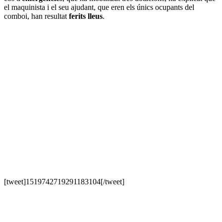
el maquinista i el seu ajudant, que eren els únics ocupants del
comboi, han resultat
ferits lleus
.
[tweet]1519742719291183104[/tweet]