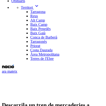
Obituaris
expand_more
Territori
Tarragona
Reus
Alt Camp
Baix Camp
Baix Penedès
Baix Gaià
Conca de Barberà
Tarragonès
Priorat
Costa Daurada
Àrea Metropolitana
Terres de l'Ebre
ara mateix
Descarrila un tren de mercaderies a