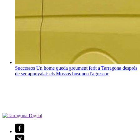
Successos
Un home queda greument ferit a Tarragona després
de ser apunyalat: els Mossos busquen l'agressor