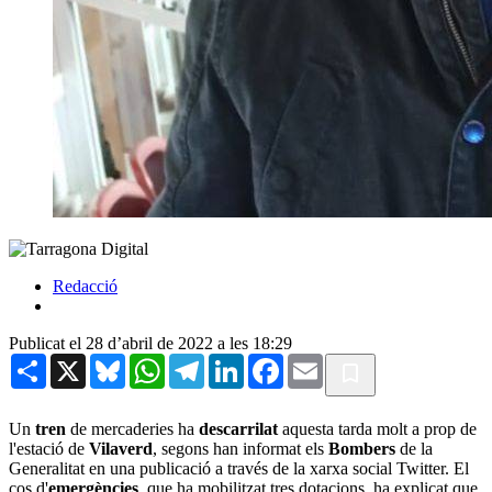
Redacció
Publicat el 28 d’abril de 2022 a les 18:29
Share
X
Bluesky
WhatsApp
Telegram
LinkedIn
Facebook
Email
Un
tren
de mercaderies ha
descarrilat
aquesta tarda molt a prop de
l'estació de
Vilaverd
, segons han informat els
Bombers
de la
Generalitat en una publicació a través de la xarxa social Twitter. El
cos d'
emergències
, que ha mobilitzat tres dotacions, ha explicat que