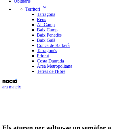
Obituaris
expand_more
Territori
Tarragona
Reus
Alt Camp
Baix Camp
Baix Penedès
Baix Gaià
Conca de Barberà
Tarragonès
Priorat
Costa Daurada
Àrea Metropolitana
Terres de l'Ebre
ara mateix
Els aturen per saltar-se un semàfor a