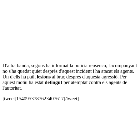
D'altra banda, segons ha informat la policia reusenca, l'acompanyant
no s'ha quedat quiet després d'aquest incident i ha atacat els agents.
Un d'ells ha patit
lesions
al braç després d'aquesta agressió. Per
aquest motiu ha estat
detingut
per atemptat contra els agents de
l'autoritat.
[tweet]1540953787623407617[/tweet]