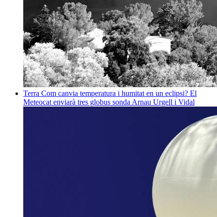
Terra
Com canvia temperatura i humitat en un eclipsi? El
Meteocat enviarà tres globus sonda
Arnau Urgell i Vidal