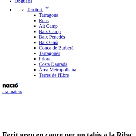
Obituaris
expand_more
Territori
Tarragona
Reus
Alt Camp
Baix Camp
Baix Penedès
Baix Gaià
Conca de Barberà
Tarragonès
Priorat
Costa Daurada
Àrea Metropolitana
Terres de l'Ebre
ara mateix
Ferit greu en caure per un talús a la Riba