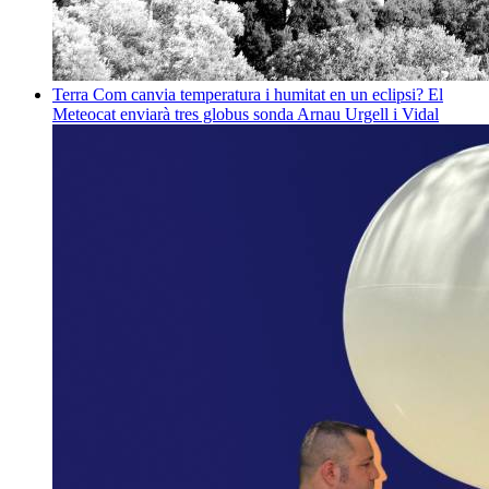
Terra
Com canvia temperatura i humitat en un eclipsi? El
Meteocat enviarà tres globus sonda
Arnau Urgell i Vidal