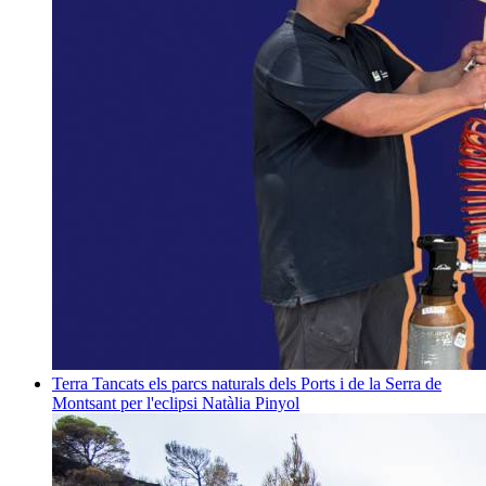
Terra
Tancats els parcs naturals dels Ports i de la Serra de
Montsant per l'eclipsi
Natàlia Pinyol