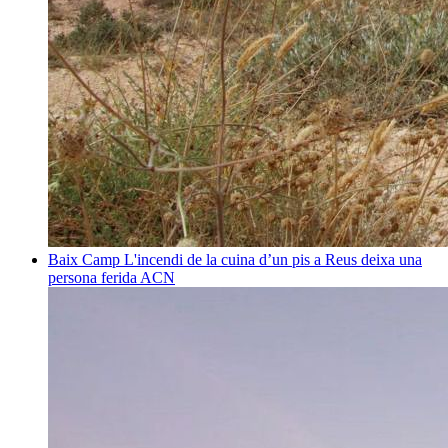
Baix Camp
L'incendi de la cuina d’un pis a Reus deixa una
persona ferida
ACN