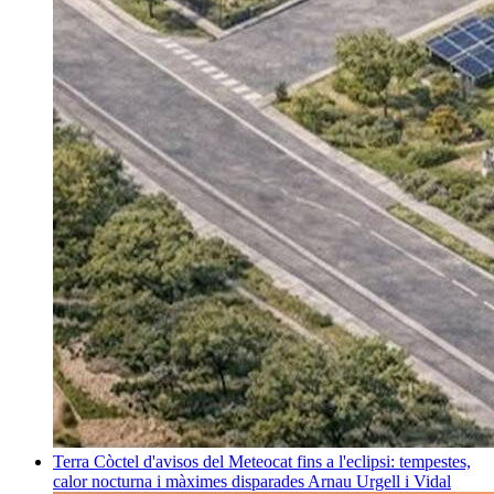
Terra
Còctel d'avisos del Meteocat fins a l'eclipsi: tempestes,
calor nocturna i màximes disparades
Arnau Urgell i Vidal