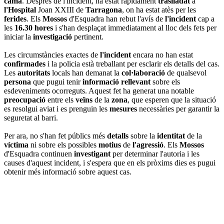
cama
. Després de l'incident, ha estat ràpidament
traslladat
a
l'Hospital
Joan XXIII de
Tarragona
, on ha estat atès per les
ferides
. Els
Mossos
d'Esquadra han rebut l'avís de
l'incident
cap a
les
16.30 hores
i s'han desplaçat immediatament al lloc dels fets per
iniciar la
investigació
pertinent.
Les circumstàncies exactes de
l'incident
encara no han estat
confirmades
i la policia està treballant per esclarir els detalls del cas.
Les
autoritats
locals han demanat la
col·laboració
de qualsevol
persona
que pugui tenir
informació
rellevant
sobre els
esdeveniments ocorreguts. Aquest fet ha generat una notable
preocupació
entre els
veïns
de la
zona
, que esperen que la situació
es resolgui aviat i es prenguin les
mesures
necessàries per garantir la
seguretat al barri.
Per ara, no s'han fet públics més
detalls
sobre la
identitat
de la
víctima
ni sobre els possibles
motius
de
l'agressió
. Els
Mossos
d'Esquadra continuen
investigant
per determinar l'autoria i les
causes d'aquest incident, i s'espera que en els pròxims dies es pugui
obtenir més informació sobre aquest cas.