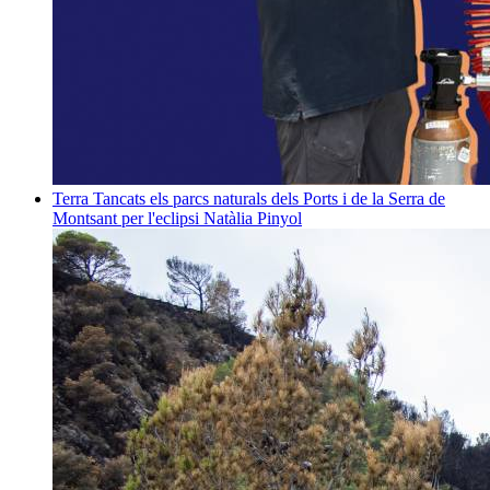
Terra
Tancats els parcs naturals dels Ports i de la Serra de
Montsant per l'eclipsi
Natàlia Pinyol