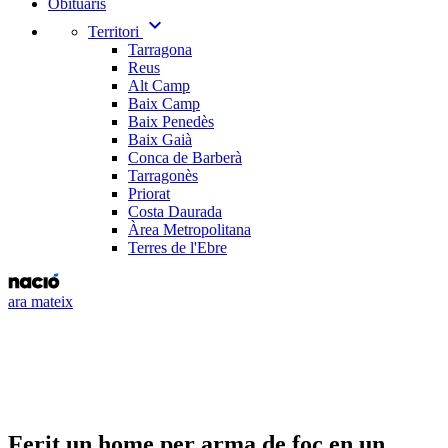
Obituaris
expand_more
Territori
Tarragona
Reus
Alt Camp
Baix Camp
Baix Penedès
Baix Gaià
Conca de Barberà
Tarragonès
Priorat
Costa Daurada
Àrea Metropolitana
Terres de l'Ebre
ara mateix
Ferit un home per arma de foc en un