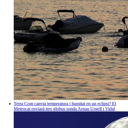
Terra
Com canvia temperatura i humitat en un eclipsi? El
Meteocat enviarà tres globus sonda
Arnau Urgell i Vidal