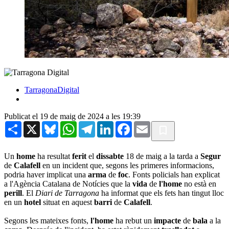
TarragonaDigital
Publicat el 19 de maig de 2024 a les 19:39
Share
X
Bluesky
WhatsApp
Telegram
LinkedIn
Facebook
Email
Un
home
ha resultat
ferit
el
dissabte
18 de maig a la tarda a
Segur
de
Calafell
en un incident que, segons les primeres informacions,
podria haver implicat una
arma
de
foc
. Fonts policials han explicat
a l'Agència Catalana de Notícies que la
vida
de
l'home
no està en
perill
. El
Diari de Tarragona
ha informat que els fets han tingut lloc
en un
hotel
situat en aquest
barri
de
Calafell
.
Segons les mateixes fonts,
l'home
ha rebut un
impacte
de
bala
a la