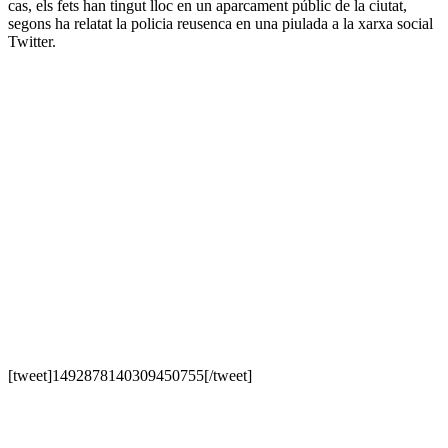
cas, els fets han tingut lloc en un aparcament públic de la ciutat,
segons ha relatat la policia reusenca en una piulada a la xarxa social
Twitter.
[tweet]1492878140309450755[/tweet]