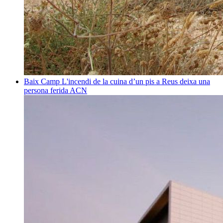
Baix Camp
L'incendi de la cuina d’un pis a Reus deixa una
persona ferida
ACN