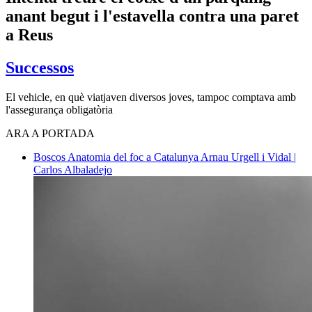
anant begut i l'estavella contra una paret
a Reus
Successos
El vehicle, en què viatjaven diversos joves, tampoc comptava amb
l'assegurança obligatòria
ARA A PORTADA
Boscos
Anatomia del foc a Catalunya
Arnau Urgell i Vidal |
Carlos Albaladejo