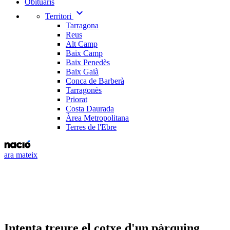
Obituaris
expand_more
Territori
Tarragona
Reus
Alt Camp
Baix Camp
Baix Penedès
Baix Gaià
Conca de Barberà
Tarragonès
Priorat
Costa Daurada
Àrea Metropolitana
Terres de l'Ebre
ara mateix
Intenta treure el cotxe d'un pàrquing