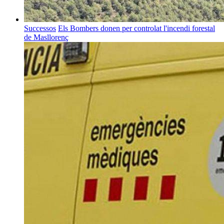
Successos
Els Bombers donen per controlat l'incendi forestal
de Masllorenç