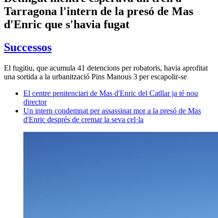
Tarragona l'intern de la presó de Mas
d'Enric que s'havia fugat
Successos
El fugitiu, que acumula 41 detencions per robatoris, havia aprofitat
una sortida a la urbanització Pins Manous 3 per escapolir-se
El centre penitenciari de Mas d'Enric del Catllar ja té nou
director
Un intern condemnat per assassinat mor a la presó de Mas
d'Enric després de cremar la seva cel·la