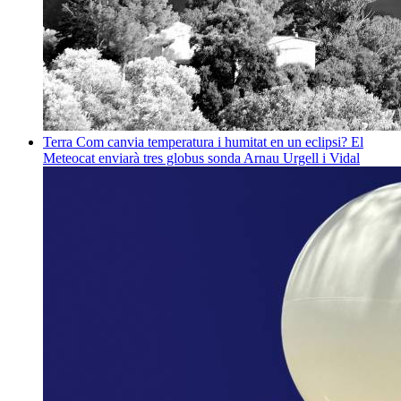
Terra
Com canvia temperatura i humitat en un eclipsi? El
Meteocat enviarà tres globus sonda
Arnau Urgell i Vidal