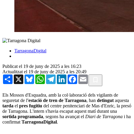
TarragonaDigital
Publicat el 19 de juny de 2025 a les 16:23
Actualitzat el 19 de juny de 2025 a les 20:49
Share
X
Bluesky
WhatsApp
Telegram
LinkedIn
Facebook
Email
Els Mossos d'Esquadra, amb la col·laboració dels vigilants de
seguretat de l
'estació de tren de Tarragona
, han
detingut
aquesta
tarda
el
pres fugitiu
del centre penitenciari de Mas d'Enric, la presó
de Tarragona. L'intern s'havia escapat aquest matí durant una
sortida programada
, segons ha avançat el
Diari de Tarragona
i ha
confirmat
TarragonaDigital
.