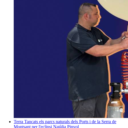
Terra
Tancats els parcs naturals dels Ports i de la Serra de
Montsant per l'eclipsi
Natàlia Pinyol