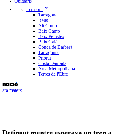
Obituaris
expand_more
Territori
Tarragona
Reus
Alt Camp
Baix Camp
Baix Penedès
Baix Gaià
Conca de Barberà
Tarragonès
Priorat
Costa Daurada
Àrea Metropolitana
Terres de l'Ebre
ara mateix
Detingut mentre esperava un tren a