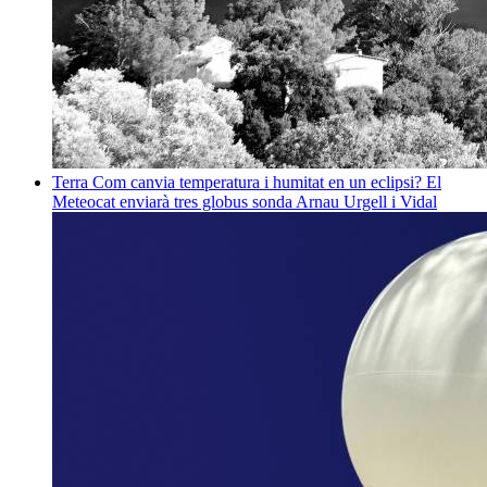
Terra
Com canvia temperatura i humitat en un eclipsi? El
Meteocat enviarà tres globus sonda
Arnau Urgell i Vidal