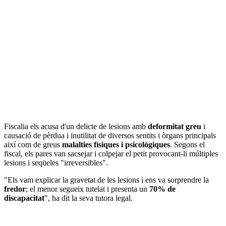
Fiscalia els acusa d'un delicte de lesions amb
deformitat greu
i
causació de pèrdua i inutilitat de diversos sentits i òrgans principals
així com de greus
malalties físiques i psicològiques
. Segons el
fiscal, els pares van sacsejar i colpejar el petit provocant-li múltiples
lesions i seqüeles "irreversibles".
"Els vam explicar la gravetat de les lesions i ens va sorprendre la
fredor
; el menor segueix tutelat i presenta un
70% de
discapacitat
", ha dit la seva tutora legal.