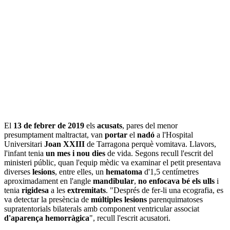
El
13 de febrer de 2019
els
acusats
, pares del menor
presumptament maltractat, van
portar
el
nadó
a l'Hospital
Universitari
Joan XXIII
de Tarragona perquè vomitava. Llavors,
l'infant tenia
un mes i nou dies
de vida. Segons recull l'escrit del
ministeri públic, quan l'equip mèdic va examinar el petit presentava
diverses
lesions
, entre elles, un
hematoma
d'1,5 centímetres
aproximadament en l'angle
mandibular
,
no enfocava bé els ulls
i
tenia
rigidesa
a les
extremitats
. "Després de fer-li una ecografia, es
va detectar la presència de
múltiples
lesions
parenquimatoses
supratentorials bilaterals amb component ventricular associat
d'aparença
hemorràgica
", recull l'escrit acusatori.