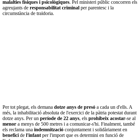
malalties físiques i psicològiques
. Pel ministeri públic concorren els
agreujants de
responsabilitat
criminal
per parentesc i la
circumstància de traïdoria.
Per tot plegat, els demana
dotze anys de presó
a cada un d'ells. A
més, la inhabilitació absoluta de l'exercici de la pàtria potestat durant
dotze anys. Per un
període de 22 anys
, els
prohibeix
acostar
-se al
menor
a menys de 500 metres i a comunicar-s'hi. Finalment, també
els reclama una
indemnització
conjuntament i solidàriament en
benefici
de
l'infant
per l'import que es determini en funció de