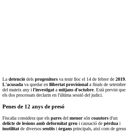
La
detenció
dels
progenitors
va tenir lloc el 14 de febrer de
2019
.
L'acusada
va quedar en
llibertat provisional
a finals de setembre
del mateix any i
l'investigat
a
mitjans d'octubre
. Està previst que
els dos processats declarin en l'última sessió del judici.
Penes de 12 anys de presó
Fiscalia considera que els
pares
del
menor
són
coautors
d'un
delicte de lesions amb deformitat greu
i causació de
pèrdua
i
inutilitat
de diversos
sentits
i
òrgans
principals, així com de greus