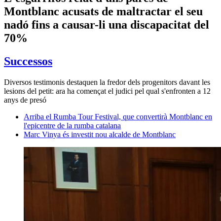
Montblanc acusats de maltractar el seu
nadó fins a causar-li una discapacitat del
70%
Successos
Diversos testimonis destaquen la fredor dels progenitors davant les
lesions del petit: ara ha començat el judici pel qual s'enfronten a 12
anys de presó
Arriba el Rumba Tour Festival, que convertirà Montblanc en
l'epicentre de la rumba catalana
Marc Vinya és investit nou alcalde de Montblanc