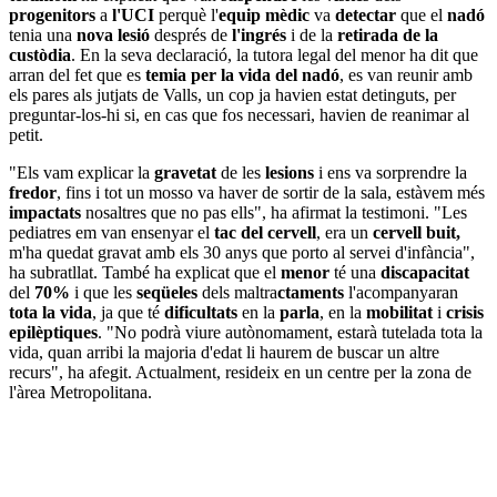
progenitors
a
l'UCI
perquè l'
equip mèdic
va
detectar
que el
nadó
tenia una
nova lesió
després de
l'ingrés
i de la
retirada de la
custòdia
. En la seva declaració, la tutora legal del menor ha dit que
arran del fet que es
temia per la vida del nadó
, es van reunir amb
els pares als jutjats de Valls, un cop ja havien estat detinguts, per
preguntar-los-hi si, en cas que fos necessari, havien de reanimar al
petit.
"Els vam explicar la
gravetat
de les
lesions
i ens va sorprendre la
fredor
, fins i tot un mosso va haver de sortir de la sala, estàvem més
impactats
nosaltres que no pas ells", ha afirmat la testimoni. "Les
pediatres em van ensenyar el
tac del cervell
, era un
cervell buit,
m'ha quedat gravat amb els 30 anys que porto al servei d'infància",
ha subratllat. També ha explicat que el
menor
té una
discapacitat
del
70%
i que les
seqüeles
dels maltra
ctaments
l'acompanyaran
tota la vida
, ja que té
dificultats
en la
parla
, en la
mobilitat
i
crisis
epilèptiques
. "No podrà viure autònomament, estarà tutelada tota la
vida, quan arribi la majoria d'edat li haurem de buscar un altre
recurs", ha afegit. Actualment, resideix en un centre per la zona de
l'àrea Metropolitana.