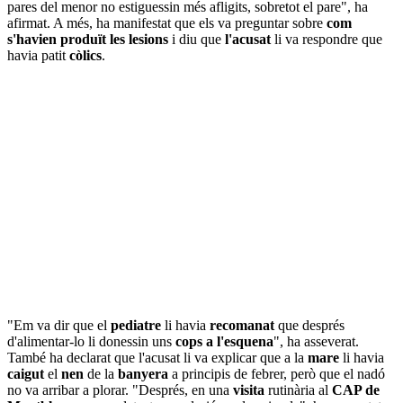
pares del menor no estiguessin més afligits, sobretot el pare", ha
afirmat. A més, ha manifestat que els va preguntar sobre
com
s'havien produït les lesions
i diu que
l'acusat
li va respondre que
havia patit
còlics
.
"Em va dir que el
pediatre
li havia
recomanat
que després
d'alimentar-lo li donessin uns
cops a l'esquena
", ha asseverat.
També ha declarat que l'acusat li va explicar que a la
mare
li havia
caigut
el
nen
de la
banyera
a principis de febrer, però que el nadó
no va arribar a plorar. "Després, en una
visita
rutinària al
CAP de