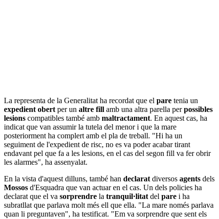
La representa de la Generalitat ha recordat que el
pare
tenia un
expedient
obert
per un
altre fill
amb una altra parella per
possibles
lesions
compatibles també amb
maltractament
. En aquest cas, ha
indicat que van assumir la tutela del menor i que la mare
posteriorment ha complert amb el pla de treball. "Hi ha un
seguiment de l'expedient de risc, no es va poder acabar tirant
endavant pel que fa a les lesions, en el cas del segon fill va fer obrir
les alarmes", ha assenyalat.
En la vista d'aquest dilluns, també han
declarat
diversos
agents
dels
Mossos
d'Esquadra que van actuar en el cas. Un dels policies ha
declarat que el va
sorprendre
la
tranquil·litat
del
pare
i ha
subratllat que parlava molt més ell que ella. "La mare només parlava
quan li preguntaven", ha testificat. "Em va sorprendre que sent els