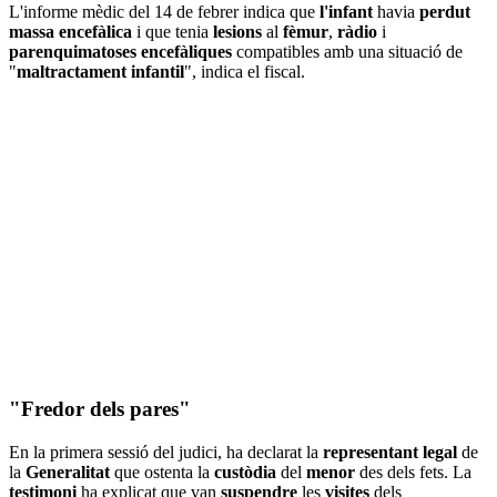
L'informe mèdic del 14 de febrer indica que
l'infant
havia
perdut
massa encefàlica
i que tenia
lesions
al
fèmur
,
ràdio
i
parenquimatoses
encefàliques
compatibles amb una situació de
"
maltractament
infantil
", indica el fiscal.
"Fredor dels pares"
En la primera sessió del judici, ha declarat la
representant legal
de
la
Generalitat
que ostenta la
custòdia
del
menor
des dels fets. La
testimoni
ha explicat que van
suspendre
les
visites
dels