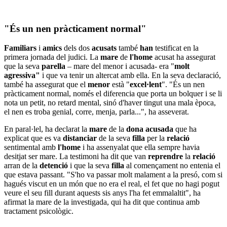
"És un nen pràcticament normal"
Familiars
i
amics
dels dos
acusats
també
han
testificat en la
primera jornada del judici. La
mare
de
l'home
acusat ha assegurat
que la seva
parella
– mare del menor i acusada- era "
molt
agressiva"
i que va tenir un altercat amb ella. En la seva declaració,
també ha assegurat que el
menor
està "
excel·lent
". "És un nen
pràcticament normal, només el diferencia que porta un bolquer i se li
nota un petit, no retard mental, sinó d'haver tingut una mala època,
el nen es troba genial, corre, menja, parla...", ha asseverat.
En paral·lel, ha declarat la
mare
de la
dona
acusada
que ha
explicat que es va
distanciar
de la seva
filla
per la
relació
sentimental amb
l'home
i ha assenyalat que ella sempre havia
desitjat ser mare. La testimoni ha dit que van
reprendre
la
relació
arran de la
detenció
i que la seva
filla
al començament no entenia el
que estava passant. "S'ho va passar molt malament a la presó, com si
hagués viscut en un món que no era el real, el fet que no hagi pogut
veure el seu fill durant aquests sis anys l'ha fet emmalaltit", ha
afirmat la mare de la investigada, qui ha dit que continua amb
tractament psicològic.