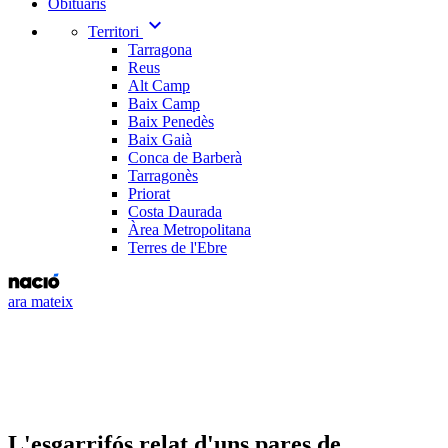
Obituaris
expand_more
Territori
Tarragona
Reus
Alt Camp
Baix Camp
Baix Penedès
Baix Gaià
Conca de Barberà
Tarragonès
Priorat
Costa Daurada
Àrea Metropolitana
Terres de l'Ebre
ara mateix
L'esgarrifós relat d'uns pares de