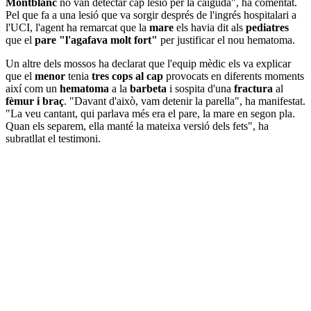
Montblanc
no van detectar cap lesió per la caiguda", ha comentat.
Pel que fa a una lesió que va sorgir després de l'ingrés hospitalari a
l'UCI, l'agent ha remarcat que la
mare
els havia dit als
pediatres
que el
pare
"l'agafava molt fort"
per justificar el nou hematoma.
Un altre dels mossos ha declarat que l'equip mèdic els va explicar
que el
menor
tenia
tres cops al cap
provocats en diferents moments
així com un
hematoma
a la
barbeta
i sospita d'una
fractura
al
fèmur i braç
. "Davant d'això, vam detenir la parella", ha manifestat.
"La veu cantant, qui parlava més era el pare, la mare en segon pla.
Quan els separem, ella manté la mateixa versió dels fets", ha
subratllat el testimoni.