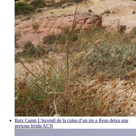
Baix Camp
L'incendi de la cuina d’un pis a Reus deixa una
persona ferida
ACN