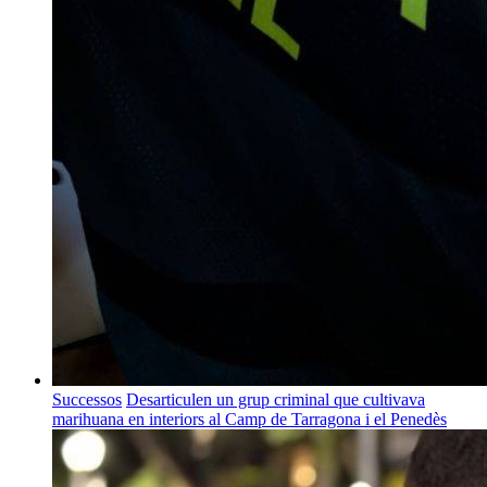
Successos
Desarticulen un grup criminal que cultivava
marihuana en interiors al Camp de Tarragona i el Penedès