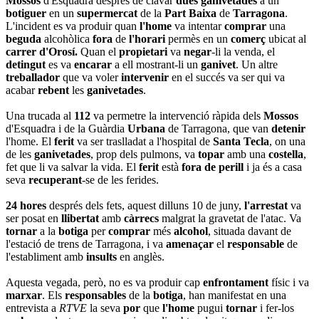
Mossos
d'Esquadra després de clavar
dues ganivetades
a un
botiguer
en un
supermercat
de la
Part Baixa
de
Tarragona
.
L'incident es va produir quan
l'home
va intentar
comprar
una
beguda
alcohòlica
fora
de
l'horari
permès en un
comerç
ubicat al
carrer d'Orosí.
Quan el
propietari
va
negar
-li la venda, el
detingut
es va
encarar
a ell mostrant-li un
ganivet
. Un altre
treballador
que va voler
intervenir
en el succés va ser qui va
acabar
rebent
les
ganivetades
.
Una trucada al
112
va permetre la intervenció ràpida dels
Mossos
d'Esquadra i de la Guàrdia
Urbana
de Tarragona, que van
detenir
l'home. El
ferit
va ser traslladat a l'hospital de
Santa Tecla
, on una
de les
ganivetades
, prop dels pulmons, va
topar
amb una
costella
,
fet que li va salvar la vida. El
ferit
està
fora de perill
i ja és a casa
seva
recuperant
-se de les ferides.
24 hores
després dels fets, aquest dilluns 10 de juny,
l'arrestat
va
ser posat en
llibertat
amb
càrrecs
malgrat la gravetat de l'atac. Va
tornar
a la
botiga
per
comprar
més
alcohol
, situada davant de
l'estació de trens de Tarragona, i va
amenaçar
el
responsable
de
l'establiment amb
insults
en anglès.
Aquesta vegada, però, no es va produir cap
enfrontament
físic i va
marxar
. Els
responsables
de la
botiga
, han manifestat en una
entrevista a
RTVE
la seva
por
que
l'home
pugui
tornar
i fer-los