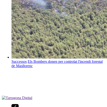
Successos
Els Bombers donen per controlat l'incendi forestal
de Masllorenç