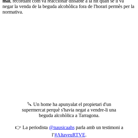
mal
, recordant com va reaccionar dissabte a la nit quan se li va
negar la venda de la beguda alcohòlica fora de l'horari permès per la
normativa.
🔪 Un home ha apunyalat el propietari d'un
supermercat perquè s'havia negat a vendre-li una
beguda alcohòlica a Tarragona.
👉 La periodista
@nausicaahs
parla amb un testimoni a
l’
#AltaveuRTVE
.