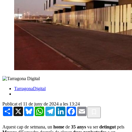
TarragonaDigital
Publicat el 11 de juny de 2024 a les 13:24
Share
X
Bluesky
WhatsApp
Telegram
LinkedIn
Facebook
Email
Aquest cap de setmana, un
home
de
35 anys
va ser
detingut
pels