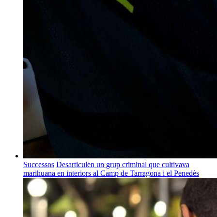
Successos
Desarticulen un grup criminal que cultivava
marihuana en interiors al Camp de Tarragona i el Penedès