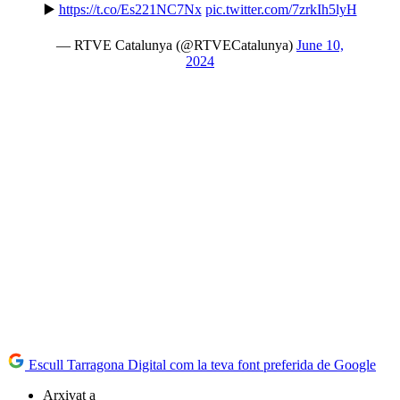
▶️
https://t.co/Es221NC7Nx
pic.twitter.com/7zrkIh5lyH
— RTVE Catalunya (@RTVECatalunya)
June 10,
2024
Escull Tarragona Digital com la teva font preferida de Google
Arxivat a