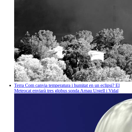
Terra
Com canvia temperatura i humitat en un eclipsi? El
Meteocat enviarà tres globus sonda
Arnau Urgell i Vidal