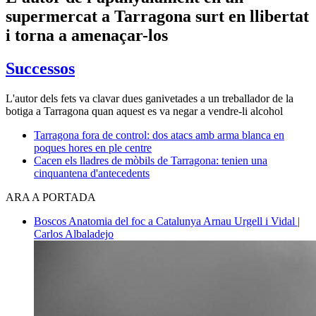
supermercat a Tarragona surt en llibertat
i torna a amenaçar-los
Successos
L'autor dels fets va clavar dues ganivetades a un treballador de la
botiga a Tarragona quan aquest es va negar a vendre-li alcohol
Tarragona fora de control: dos atacs amb arma blanca en
poques hores en ple centre
Cacen els lladres de mòbils de Tarragona: tenien una
cinquantena d'antecedents
ARA A PORTADA
Boscos
Anatomia del foc a Catalunya
Arnau Urgell i Vidal |
Carlos Albaladejo