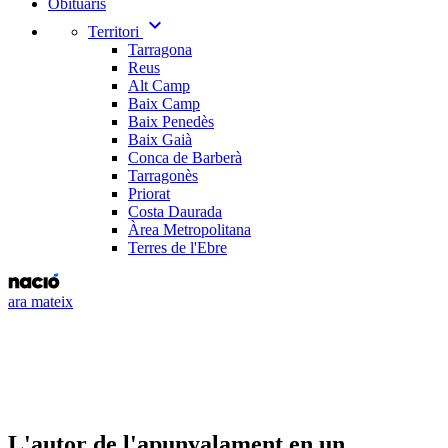
Obituaris
expand_more
Territori
Tarragona
Reus
Alt Camp
Baix Camp
Baix Penedès
Baix Gaià
Conca de Barberà
Tarragonès
Priorat
Costa Daurada
Àrea Metropolitana
Terres de l'Ebre
ara mateix
L'autor de l'apunyalament en un