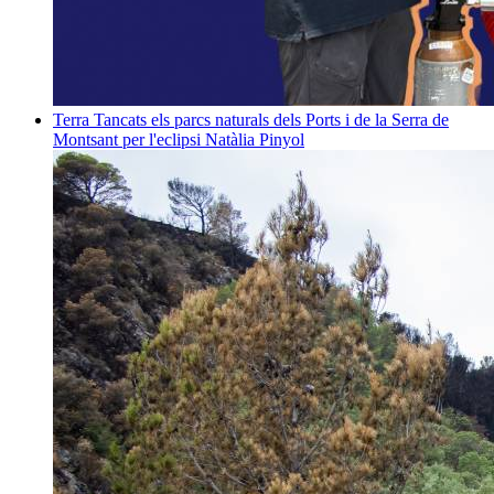
Terra
Tancats els parcs naturals dels Ports i de la Serra de
Montsant per l'eclipsi
Natàlia Pinyol